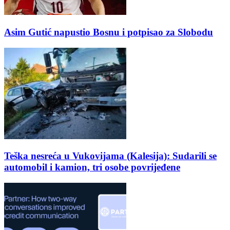
Asim Gutić napustio Bosnu i potpisao za Slobodu
Teška nesreća u Vukovijama (Kalesija): Sudarili se
automobil i kamion, tri osobe povrijeđene