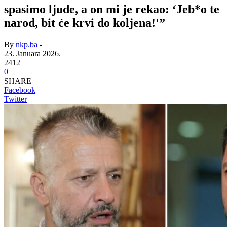
spasimo ljude, a on mi je rekao: ‘Jeb*o te
narod, bit će krvi do koljena!'”
By
nkp.ba
-
23. Januara 2026.
2412
0
SHARE
Facebook
Twitter