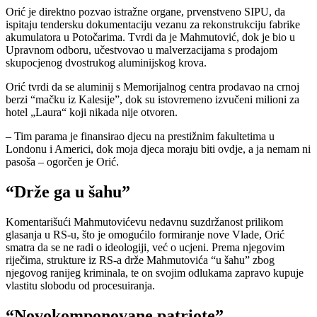
Orić je direktno pozvao istražne organe, prvenstveno SIPU, da
ispitaju tendersku dokumentaciju vezanu za rekonstrukciju fabrike
akumulatora u Potočarima. Tvrdi da je Mahmutović, dok je bio u
Upravnom odboru, učestvovao u malverzacijama s prodajom
skupocjenog dvostrukog aluminijskog krova.
Orić tvrdi da se aluminij s Memorijalnog centra prodavao na crnoj
berzi “mačku iz Kalesije”, dok su istovremeno izvučeni milioni za
hotel „Laura“ koji nikada nije otvoren.
– Tim parama je finansirao djecu na prestižnim fakultetima u
Londonu i Americi, dok moja djeca moraju biti ovdje, a ja nemam ni
pasoša – ogorčen je Orić.
“Drže ga u šahu”
Komentarišući Mahmutovićevu nedavnu suzdržanost prilikom
glasanja u RS-u, što je omogućilo formiranje nove Vlade, Orić
smatra da se ne radi o ideologiji, već o ucjeni. Prema njegovim
riječima, strukture iz RS-a drže Mahmutovića “u šahu” zbog
njegovog ranijeg kriminala, te on svojim odlukama zapravo kupuje
vlastitu slobodu od procesuiranja.
“Novokomponovane patriote”