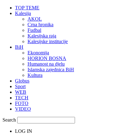
TOP TEME
Kalesija
AKOL
Crna hronika
Fudbal
Kalesijska raja
Kalesijske institucije
BiH
Ekonomija
HORION BOSNA
Humanost na djelu
Islamska zajednica BiH
Kultura
Globus
Sport
WEB
TECH
FOTO
VIDEO
Search
LOG IN