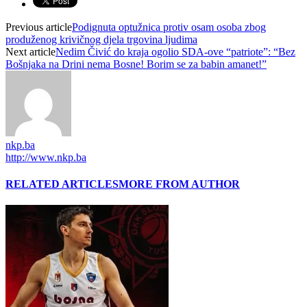
Previous article
Podignuta optužnica protiv osam osoba zbog
produženog krivičnog djela trgovina ljudima
Next article
Nedim Čivić do kraja ogolio SDA-ove “patriote”: “Bez
Bošnjaka na Drini nema Bosne! Borim se za babin amanet!”
nkp.ba
http://www.nkp.ba
RELATED ARTICLES
MORE FROM AUTHOR