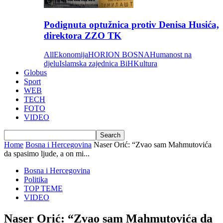
Podignuta optužnica protiv Denisa Husića,
direktora ZZO TK
All
Ekonomija
HORION BOSNA
Humanost na
djelu
Islamska zajednica BiH
Kultura
Globus
Sport
WEB
TECH
FOTO
VIDEO
Home
Bosna i Hercegovina
Naser Orić: “Zvao sam Mahmutovića
da spasimo ljude, a on mi...
Bosna i Hercegovina
Politika
TOP TEME
VIDEO
Naser Orić: “Zvao sam Mahmutovića da