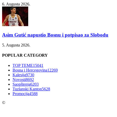
6. Augusta 2026.
Asim Gutić napustio Bosnu i potpisao za Slobodu
5. Augusta 2026.
POPULAR CATEGORY
TOP TEME
15041
Bosna i Hercegovina
12269
Kalesija
9730
Novosti
8692
Saopštenja
6203
Tuzlanski Kanton
5628
Promocija
4588
©