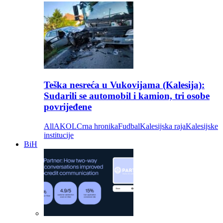
Teška nesreća u Vukovijama (Kalesija):
Sudarili se automobil i kamion, tri osobe
povrijeđene
All
AKOL
Crna hronika
Fudbal
Kalesijska raja
Kalesijske
institucije
BiH