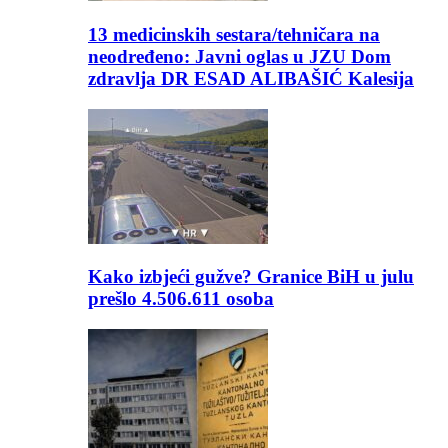
13 medicinskih sestara/tehničara na
neodređeno: Javni oglas u JZU Dom
zdravlja DR ESAD ALIBAŠIĆ Kalesija
Kako izbjeći gužve? Granice BiH u julu
prešlo 4.506.611 osoba