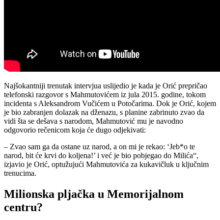
Najšokantniji trenutak intervjua uslijedio je kada je Orić prepričao
telefonski razgovor s Mahmutovićem iz jula 2015. godine, tokom
incidenta s Aleksandrom Vučićem u Potočarima. Dok je Orić, kojem
je bio zabranjen dolazak na dženazu, s planine zabrinuto zvao da
vidi šta se dešava s narodom, Mahmutović mu je navodno
odgovorio rečenicom koja će dugo odjekivati:
– Zvao sam ga da ostane uz narod, a on mi je rekao: ‘Jeb*o te
narod, bit će krvi do koljena!’ i već je bio pobjegao do Milića“,
izjavio je Orić, optužujući Mahmutovića za kukavičluk u ključnim
trenucima.
Milionska pljačka u Memorijalnom
centru?