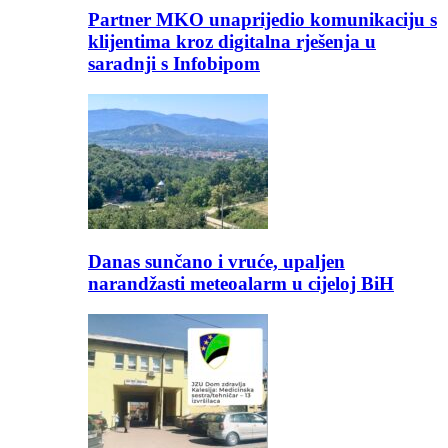
Partner MKO unaprijedio komunikaciju s
klijentima kroz digitalna rješenja u
saradnji s Infobipom
Danas sunčano i vruće, upaljen
narandžasti meteoalarm u cijeloj BiH