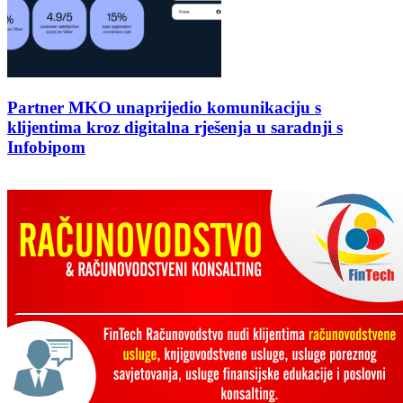
Partner MKO unaprijedio komunikaciju s
klijentima kroz digitalna rješenja u saradnji s
Infobipom