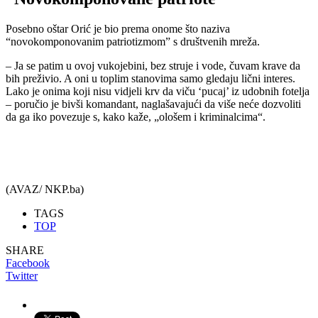
Posebno oštar Orić je bio prema onome što naziva
“novokomponovanim patriotizmom” s društvenih mreža.
– Ja se patim u ovoj vukojebini, bez struje i vode, čuvam krave da
bih preživio. A oni u toplim stanovima samo gledaju lični interes.
Lako je onima koji nisu vidjeli krv da viču ‘pucaj’ iz udobnih fotelja
– poručio je bivši komandant, naglašavajući da više neće dozvoliti
da ga iko povezuje s, kako kaže, „ološem i kriminalcima“.
(AVAZ/ NKP.ba)
TAGS
TOP
SHARE
Facebook
Twitter