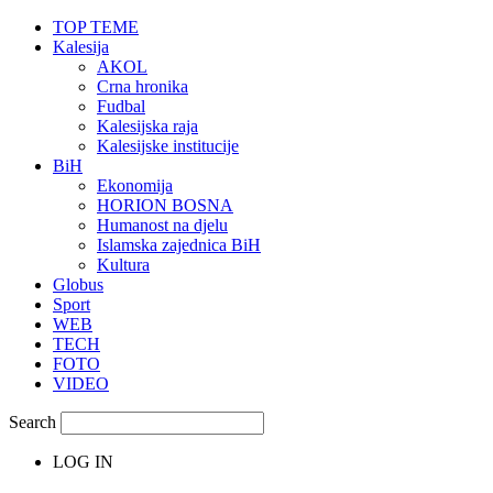
TOP TEME
Kalesija
AKOL
Crna hronika
Fudbal
Kalesijska raja
Kalesijske institucije
BiH
Ekonomija
HORION BOSNA
Humanost na djelu
Islamska zajednica BiH
Kultura
Globus
Sport
WEB
TECH
FOTO
VIDEO
Search
LOG IN