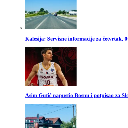
Kalesija: Servisne informacije za četvrtak, 
Asim Gutić napustio Bosnu i potpisao za S