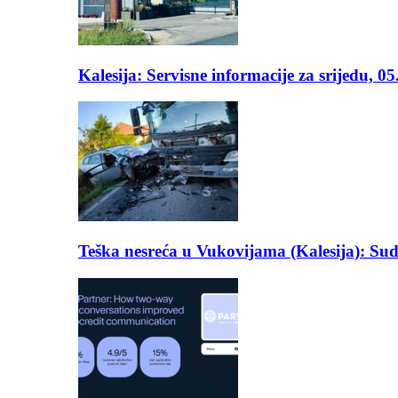
Kalesija: Servisne informacije za srijedu, 0
Teška nesreća u Vukovijama (Kalesija): Suda