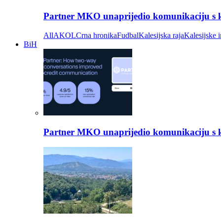
Partner MKO unaprijedio komunikaciju s kli
All
AKOL
Crna hronika
Fudbal
Kalesijska raja
Kalesijske i
BiH
Partner MKO unaprijedio komunikaciju s kli