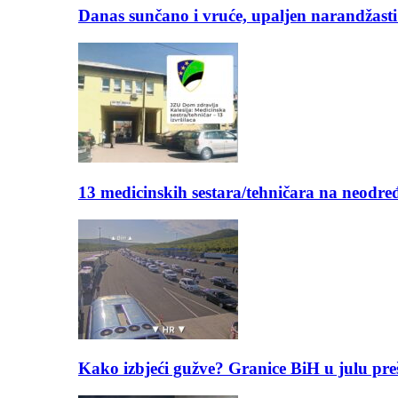
Danas sunčano i vruće, upaljen narandžasti
13 medicinskih sestara/tehničara na neod
Kako izbjeći gužve? Granice BiH u julu pre