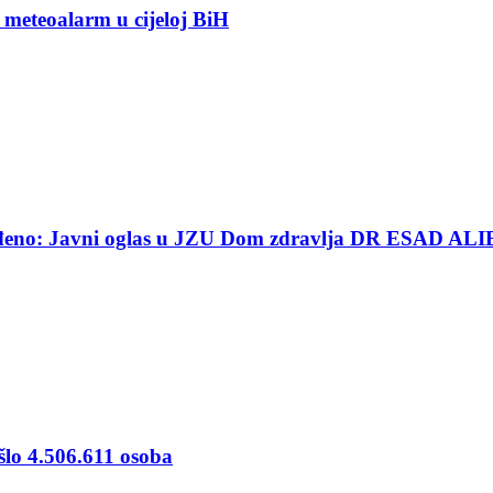
 meteoalarm u cijeloj BiH
ređeno: Javni oglas u JZU Dom zdravlja DR ESAD ALI
šlo 4.506.611 osoba