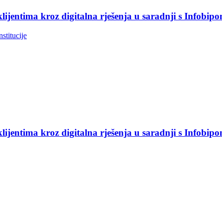
jentima kroz digitalna rješenja u saradnji s Infobip
nstitucije
jentima kroz digitalna rješenja u saradnji s Infobip