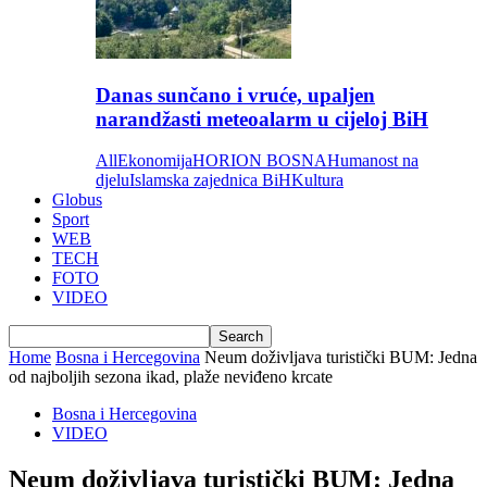
Danas sunčano i vruće, upaljen
narandžasti meteoalarm u cijeloj BiH
All
Ekonomija
HORION BOSNA
Humanost na
djelu
Islamska zajednica BiH
Kultura
Globus
Sport
WEB
TECH
FOTO
VIDEO
Home
Bosna i Hercegovina
Neum doživljava turistički BUM: Jedna
od najboljih sezona ikad, plaže neviđeno krcate
Bosna i Hercegovina
VIDEO
Neum doživljava turistički BUM: Jedna