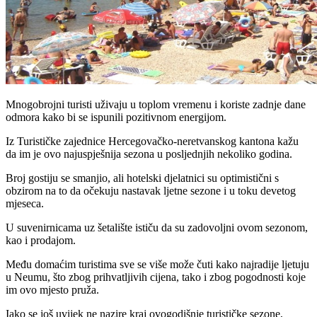
Mnogobrojni turisti uživaju u toplom vremenu i koriste zadnje dane
odmora kako bi se ispunili pozitivnom energijom.
Iz Turističke zajednice Hercegovačko-neretvanskog kantona kažu
da im je ovo najuspješnija sezona u posljednjih nekoliko godina.
Broj gostiju se smanjio, ali hotelski djelatnici su optimistični s
obzirom na to da očekuju nastavak ljetne sezone i u toku devetog
mjeseca.
U suvenirnicama uz šetalište ističu da su zadovoljni ovom sezonom,
kao i prodajom.
Među domaćim turistima sve se više može čuti kako najradije ljetuju
u Neumu, što zbog prihvatljivih cijena, tako i zbog pogodnosti koje
im ovo mjesto pruža.
Iako se još uvijek ne nazire kraj ovogodišnje turističke sezone,