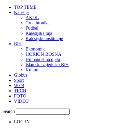
TOP TEME
Kalesija
AKOL
Crna hronika
Fudbal
Kalesijska raja
Kalesijske institucije
BiH
Ekonomija
HORION BOSNA
Humanost na djelu
Islamska zajednica BiH
Kultura
Globus
Sport
WEB
TECH
FOTO
VIDEO
Search
LOG IN