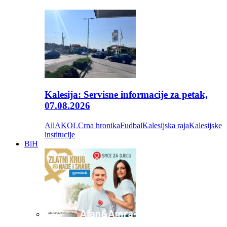
Kalesija: Servisne informacije za petak,
07.08.2026
All
AKOL
Crna hronika
Fudbal
Kalesijska raja
Kalesijske
institucije
BiH