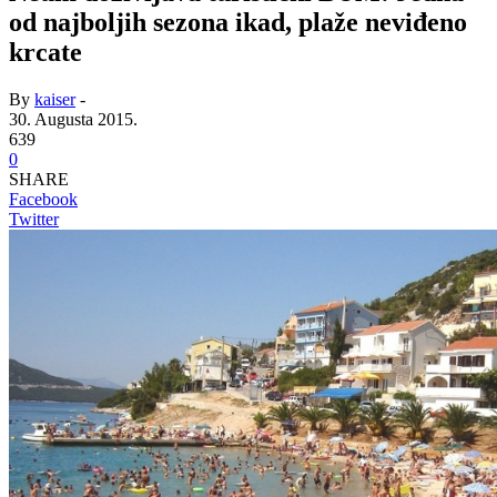
od najboljih sezona ikad, plaže neviđeno
krcate
By
kaiser
-
30. Augusta 2015.
639
0
SHARE
Facebook
Twitter