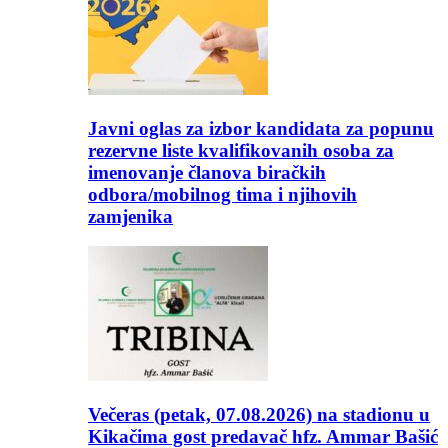
Javni oglas za izbor kandidata za popunu
rezervne liste kvalifikovanih osoba za
imenovanje članova biračkih
odbora/mobilnog tima i njihovih
zamjenika
Večeras (petak, 07.08.2026) na stadionu u
Kikačima gost predavač hfz. Ammar Bašić