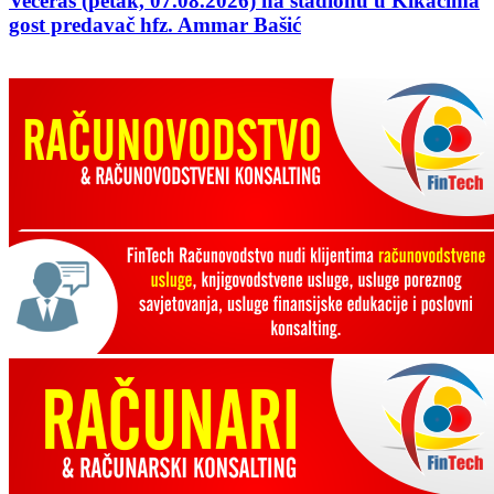
Večeras (petak, 07.08.2026) na stadionu u Kikačima
gost predavač hfz. Ammar Bašić