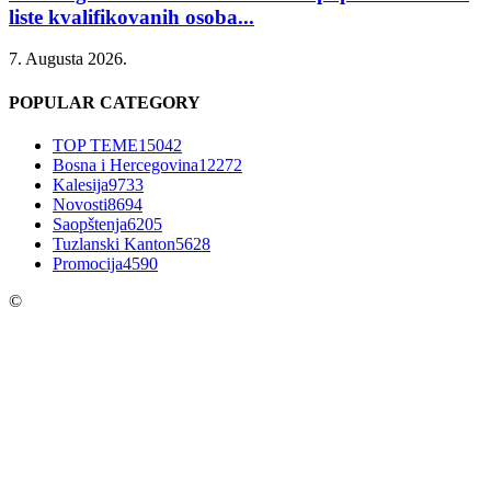
liste kvalifikovanih osoba...
7. Augusta 2026.
POPULAR CATEGORY
TOP TEME
15042
Bosna i Hercegovina
12272
Kalesija
9733
Novosti
8694
Saopštenja
6205
Tuzlanski Kanton
5628
Promocija
4590
©