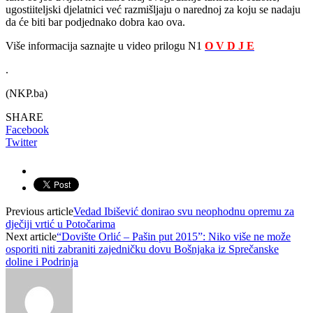
ugostiiteljski djelatnici već razmišljaju o narednoj za koju se nadaju
da će biti bar podjednako dobra kao ova.
Više informacija saznajte u video prilogu N1
O V D J E
.
(NKP.ba)
SHARE
Facebook
Twitter
Previous article
Vedad Ibišević donirao svu neophodnu opremu za
dječiji vrtić u Potočarima
Next article
“Dovište Orlić – Pašin put 2015”: Niko više ne može
osporiti niti zabraniti zajedničku dovu Bošnjaka iz Sprečanske
doline i Podrinja