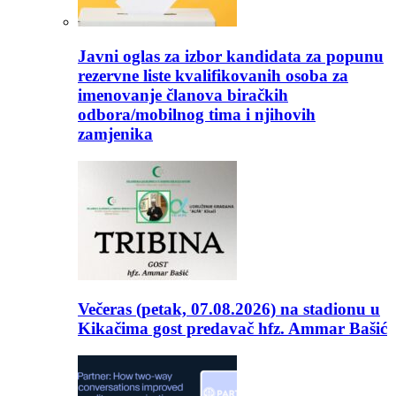
Javni oglas za izbor kandidata za popunu
rezervne liste kvalifikovanih osoba za
imenovanje članova biračkih
odbora/mobilnog tima i njihovih
zamjenika
Večeras (petak, 07.08.2026) na stadionu u
Kikačima gost predavač hfz. Ammar Bašić