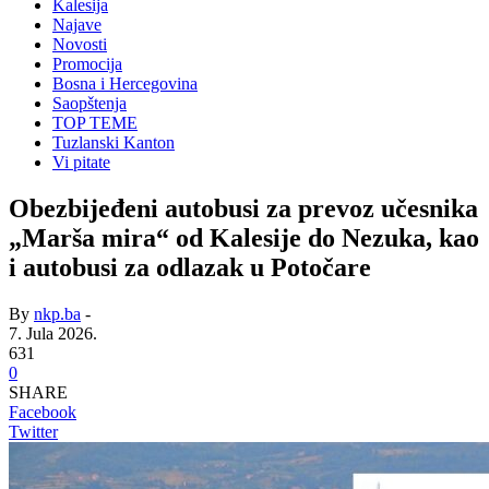
Kalesija
Najave
Novosti
Promocija
Bosna i Hercegovina
Saopštenja
TOP TEME
Tuzlanski Kanton
Vi pitate
Obezbijeđeni autobusi za prevoz učesnika
„Marša mira“ od Kalesije do Nezuka, kao
i autobusi za odlazak u Potočare
By
nkp.ba
-
7. Jula 2026.
631
0
SHARE
Facebook
Twitter