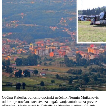
Općina Kalesija, odnosno općinski načelnik Nermin Mujkanović
odobrio je novčana sredstva za angažovanje autobusa za prevoz
učesnika „Marša mira“ iz Kalesije do Nezuka u srijedu 08. jula