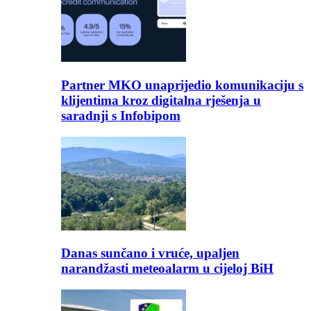
Partner MKO unaprijedio komunikaciju s
klijentima kroz digitalna rješenja u
saradnji s Infobipom
Danas sunčano i vruće, upaljen
narandžasti meteoalarm u cijeloj BiH