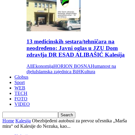
13 medicinskih sestara/tehničara na
neodređeno: Javni oglas u JZU Dom
zdravlja DR ESAD ALIBAŠIĆ Kalesija
All
Ekonomija
HORION BOSNA
Humanost na
djelu
Islamska zajednica BiH
Kultura
Globus
Sport
WEB
TECH
FOTO
VIDEO
Home
Kalesija
Obezbijeđeni autobusi za prevoz učesnika „Marša
mira“ od Kalesije do Nezuka, kao...