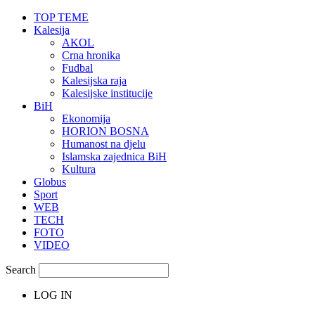
TOP TEME
Kalesija
AKOL
Crna hronika
Fudbal
Kalesijska raja
Kalesijske institucije
BiH
Ekonomija
HORION BOSNA
Humanost na djelu
Islamska zajednica BiH
Kultura
Globus
Sport
WEB
TECH
FOTO
VIDEO
Search
LOG IN