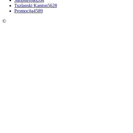
Saopštenja
6204
Tuzlanski Kanton
5628
Promocija
4589
©