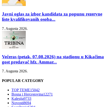
Javni oglas za izbor kandidata za popunu rezervne
liste kvalifikovanih osoba...
7. Augusta 2026.
Večeras (petak, 07.08.2026) na stadionu u Kikačima
gost predavač hfz. Ammar...
7. Augusta 2026.
POPULAR CATEGORY
TOP TEME
15042
Bosna i Hercegovina
12271
Kalesija
9733
Novosti
8694