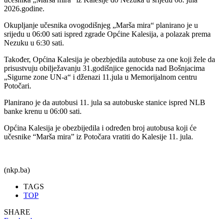
2026.godine.
Okupljanje učesnika ovogodišnjeg „Marša mira“ planirano je u
srijedu u 06:00 sati ispred zgrade Općine Kalesija, a polazak prema
Nezuku u 6:30 sati.
Također, Općina Kalesija je obezbjedila autobuse za one koji žele da
prisustvuju obilježavanju 31.godišnjice genocida nad Bošnjacima
„Sigurne zone UN-a“ i dženazi 11.jula u Memorijalnom centru
Potočari.
Planirano je da autobusi 11. jula sa autobuske stanice ispred NLB
banke krenu u 06:00 sati.
Općina Kalesija je obezbijedila i određen broj autobusa koji će
učesnike “Marša mira” iz Potočara vratiti do Kalesije 11. jula.
(nkp.ba)
TAGS
TOP
SHARE