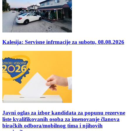
Kalesija: Servisne infrmacije za subotu, 08.08.2026
Javni oglas za izbor kandidata za popunu rezervne
liste kvalifikovanih osoba za imenovanje članova
biračkih odbora/mobilnog tima i njihovih