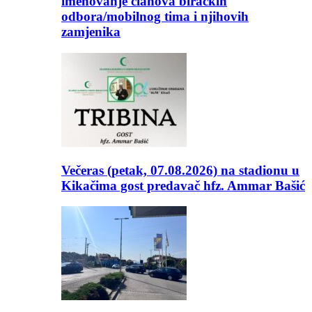
imenovanje članova biračkih
odbora/mobilnog tima i njihovih
zamjenika
Večeras (petak, 07.08.2026) na stadionu u
Kikačima gost predavač hfz. Ammar Bašić