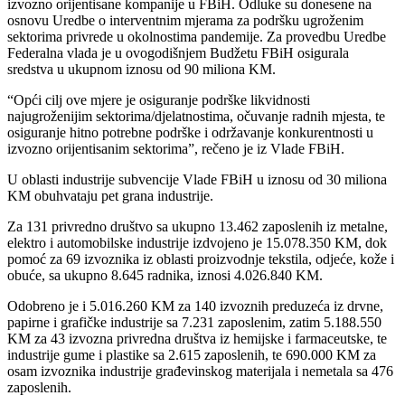
izvozno orijentisane kompanije u FBiH. Odluke su donesene na
osnovu Uredbe o interventnim mjerama za podršku ugroženim
sektorima privrede u okolnostima pandemije. Za provedbu Uredbe
Federalna vlada je u ovogodišnjem Budžetu FBiH osigurala
sredstva u ukupnom iznosu od 90 miliona KM.
“Opći cilj ove mjere je osiguranje podrške likvidnosti
najugroženijim sektorima/djelatnostima, očuvanje radnih mjesta, te
osiguranje hitno potrebne podrške i održavanje konkurentnosti u
izvozno orijentisanim sektorima”, rečeno je iz Vlade FBiH.
U oblasti industrije subvencije Vlade FBiH u iznosu od 30 miliona
KM obuhvataju pet grana industrije.
Za 131 privredno društvo sa ukupno 13.462 zaposlenih iz metalne,
elektro i automobilske industrije izdvojeno je 15.078.350 KM, dok
pomoć za 69 izvoznika iz oblasti proizvodnje tekstila, odjeće, kože i
obuće, sa ukupno 8.645 radnika, iznosi 4.026.840 KM.
Odobreno je i 5.016.260 KM za 140 izvoznih preduzeća iz drvne,
papirne i grafičke industrije sa 7.231 zaposlenim, zatim 5.188.550
KM za 43 izvozna privredna društva iz hemijske i farmaceutske, te
industrije gume i plastike sa 2.615 zaposlenih, te 690.000 KM za
osam izvoznika industrije građevinskog materijala i nemetala sa 476
zaposlenih.