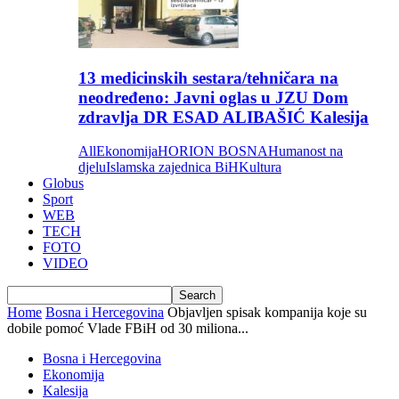
13 medicinskih sestara/tehničara na
neodređeno: Javni oglas u JZU Dom
zdravlja DR ESAD ALIBAŠIĆ Kalesija
All
Ekonomija
HORION BOSNA
Humanost na
djelu
Islamska zajednica BiH
Kultura
Globus
Sport
WEB
TECH
FOTO
VIDEO
Home
Bosna i Hercegovina
Objavljen spisak kompanija koje su
dobile pomoć Vlade FBiH od 30 miliona...
Bosna i Hercegovina
Ekonomija
Kalesija