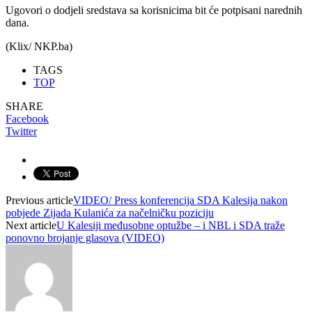
Ugovori o dodjeli sredstava sa korisnicima bit će potpisani narednih
dana.
(Klix/ NKP.ba)
TAGS
TOP
SHARE
Facebook
Twitter
Previous article
VIDEO/ Press konferencija SDA Kalesija nakon
pobjede Zijada Kulanića za načelničku poziciju
Next article
U Kalesiji međusobne optužbe – i NBL i SDA traže
ponovno brojanje glasova (VIDEO)