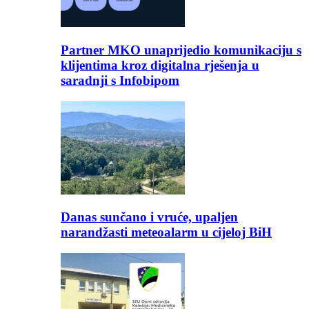
Partner MKO unaprijedio komunikaciju s
klijentima kroz digitalna rješenja u
saradnji s Infobipom
Danas sunčano i vruće, upaljen
narandžasti meteoalarm u cijeloj BiH