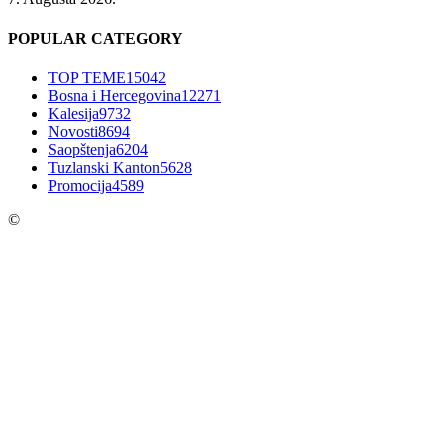
POPULAR CATEGORY
TOP TEME
15042
Bosna i Hercegovina
12271
Kalesija
9732
Novosti
8694
Saopštenja
6204
Tuzlanski Kanton
5628
Promocija
4589
©