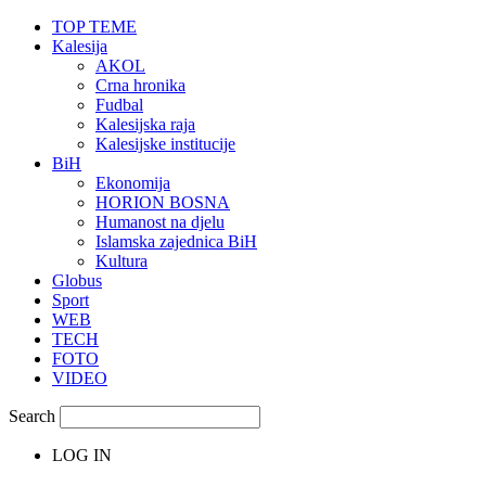
TOP TEME
Kalesija
AKOL
Crna hronika
Fudbal
Kalesijska raja
Kalesijske institucije
BiH
Ekonomija
HORION BOSNA
Humanost na djelu
Islamska zajednica BiH
Kultura
Globus
Sport
WEB
TECH
FOTO
VIDEO
Search
LOG IN