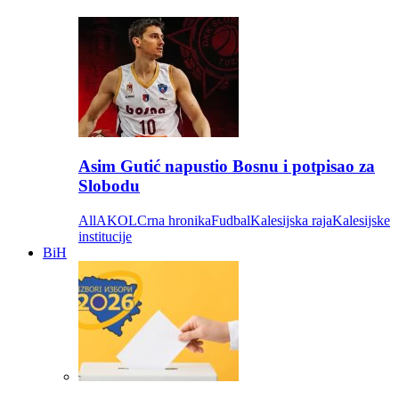
Asim Gutić napustio Bosnu i potpisao za
Slobodu
All
AKOL
Crna hronika
Fudbal
Kalesijska raja
Kalesijske
institucije
BiH