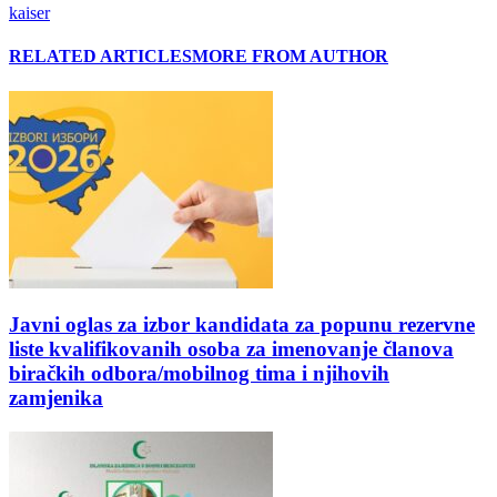
kaiser
RELATED ARTICLES
MORE FROM AUTHOR
Javni oglas za izbor kandidata za popunu rezervne
liste kvalifikovanih osoba za imenovanje članova
biračkih odbora/mobilnog tima i njihovih
zamjenika