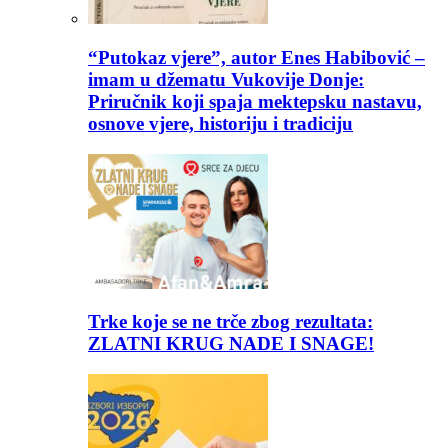
“Putokaz vjere”, autor Enes Habibović –
imam u džematu Vukovije Donje:
Priručnik koji spaja mektepsku nastavu,
osnove vjere, historiju i tradiciju
Trke koje se ne trče zbog rezultata:
ZLATNI KRUG NADE I SNAGE!