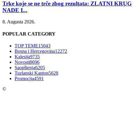
Trke koje se ne trče zbog rezultata: ZLATNI KRUG
NADE I...
8. Augusta 2026.
POPULAR CATEGORY
TOP TEME
15043
Bosna i Hercegovina
12272
Kalesija
9735
Novosti
8696
Saopštenja
6205
Tuzlanski Kanton
5628
Promocija
4591
©