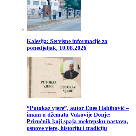
Kalesija: Servisne informacije za
ponedjeljak, 10.08.2026
“Putokaz vjere”, autor Enes Habibović –
imam u džematu Vukovije Donje:
Priručnik koji spaja mektepsku nastavu,
osnove vjere, historiju i tradiciju