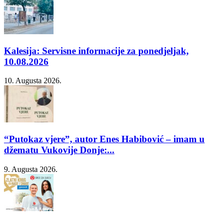
Kalesija: Servisne informacije za ponedjeljak,
10.08.2026
10. Augusta 2026.
“Putokaz vjere”, autor Enes Habibović – imam u
džematu Vukovije Donje:...
9. Augusta 2026.