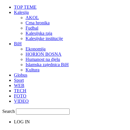
TOP TEME
Kalesija
AKOL
Crna hronika
Fudbal
Kalesijska raja
Kalesijske institucije
BiH
Ekonomija
HORION BOSNA
Humanost na djelu
Islamska zajednica BiH
Kultura
Globus
Sport
WEB
TECH
FOTO
VIDEO
Search
LOG IN