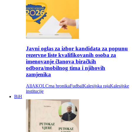
Javni oglas za izbor kandidata za popunu
rezervne liste kvalifikovanih osoba za
imenovanje članova biračkih
odbora/mobilnog tima i njihovih
zamjenika
All
AKOL
Crna hronika
Fudbal
Kalesijska raja
Kalesijske
institucije
BiH