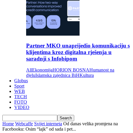
Partner MKO unaprijedio komunikaciju s
klijentima kroz digitalna rješenja u
saradnji s Infobipom
All
Ekonomija
HORION BOSNA
Humanost na
djelu
Islamska zajednica BiH
Kultura
Globus
Sport
WEB
TECH
FOTO
VIDEO
Home
Webcaffe
Svijet interneta
Od danas velika promjena na
Facebooku: Osim “lajk” od sada i pet...