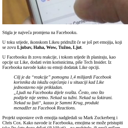
Stigla je najveća promjena na Facebooku.
U toku srijede, ikonskom Likeu pridružit će se još pet emojija, koji
se zovu
Ljubav, Haha, Wow, Tužno, Ljut
.
U Facebooku ih zovu reakcije, i tokom srijede ih planiraju, kao
opcije uz Like, dodati svim korisnicima, piše Tech Insider. Iz
Facebooka navode kako su emoji dodatak Like opciji.
Cilj je da “reakcije” pomognu 1,4 milijardi Facebook
korisnika da iskažu osjećanja i u situaciji kad Like
jednostavno nije prikladan.
„Ljudi na Facebooku dijele svašta. Često, ono što
podijele nije sretno. Nekad su tužni. Nekad su šokirani.
Nekad su ljuti“, kazao je Sammi Krug, produkt
menadžer za Facebook Reactions.
Projekt uspostave ovih emojija nadgledali su Mark Zuckerberg i
Chris Cox. Kako navode iz Facebooka, emojima se može pristupiti
tako što ćete dugo držati (ili klikati) – na mobitelu, ili preći mišem