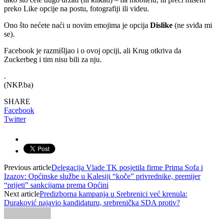
preko Like opcije na postu, fotografiji ili videu.
Ono što nećete naći u novim emojima je opcija
Dislike
(ne sviđa mi
se).
Facebook je razmišljao i o ovoj opciji, ali Krug otkriva da
Zuckerbeg i tim nisu bili za nju.
.
(NKP.ba)
SHARE
Facebook
Twitter
Previous article
Delegacija Vlade TK posjetila firme Prima Sofa i
Izazov: Općinske službe u Kalesiji “koče” privrednike, premijer
“prijeti” sankcijama prema Općini
Next article
Predizborna kampanja u Srebrenici već krenula:
Duraković najavio kandidaturu, srebrenička SDA protiv?