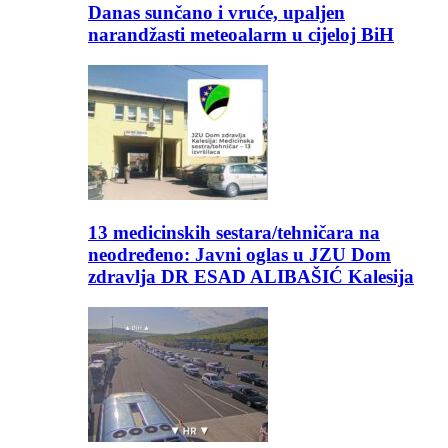
Danas sunčano i vruće, upaljen
narandžasti meteoalarm u cijeloj BiH
13 medicinskih sestara/tehničara na
neodređeno: Javni oglas u JZU Dom
zdravlja DR ESAD ALIBAŠIĆ Kalesija