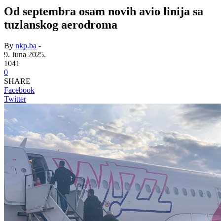
Od septembra osam novih avio linija sa
tuzlanskog aerodroma
By
nkp.ba
-
9. Juna 2025.
1041
0
SHARE
Facebook
Twitter