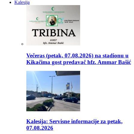
Kalesija
Večeras (petak, 07.08.2026) na stadionu u
Kikačima gost predavač hfz. Ammar Bašić
Kalesija: Servisne informacije za petak,
07.08.2026