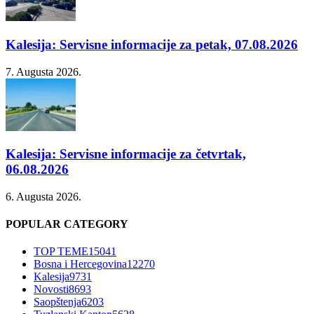
Kalesija: Servisne informacije za petak, 07.08.2026
7. Augusta 2026.
Kalesija: Servisne informacije za četvrtak,
06.08.2026
6. Augusta 2026.
POPULAR CATEGORY
TOP TEME
15041
Bosna i Hercegovina
12270
Kalesija
9731
Novosti
8693
Saopštenja
6203