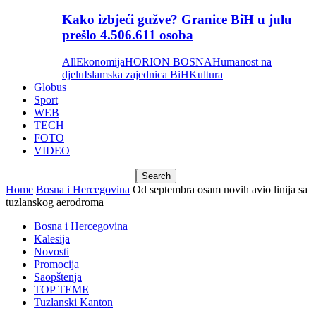
Kako izbjeći gužve? Granice BiH u julu
prešlo 4.506.611 osoba
All
Ekonomija
HORION BOSNA
Humanost na
djelu
Islamska zajednica BiH
Kultura
Globus
Sport
WEB
TECH
FOTO
VIDEO
Home
Bosna i Hercegovina
Od septembra osam novih avio linija sa
tuzlanskog aerodroma
Bosna i Hercegovina
Kalesija
Novosti
Promocija
Saopštenja
TOP TEME
Tuzlanski Kanton