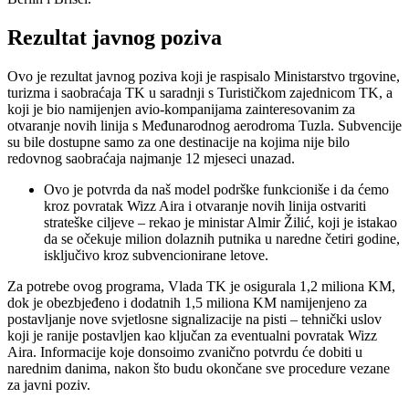
Rezultat javnog poziva
Ovo je rezultat javnog poziva koji je raspisalo Ministarstvo trgovine,
turizma i saobraćaja TK u saradnji s Turističkom zajednicom TK, a
koji je bio namijenjen avio-kompanijama zainteresovanim za
otvaranje novih linija s Međunarodnog aerodroma Tuzla. Subvencije
su bile dostupne samo za one destinacije na kojima nije bilo
redovnog saobraćaja najmanje 12 mjeseci unazad.
Ovo je potvrda da naš model podrške funkcioniše i da ćemo
kroz povratak Wizz Aira i otvaranje novih linija ostvariti
strateške ciljeve – rekao je ministar Almir Žilić, koji je istakao
da se očekuje milion dolaznih putnika u naredne četiri godine,
isključivo kroz subvencionirane letove.
Za potrebe ovog programa, Vlada TK je osigurala 1,2 miliona KM,
dok je obezbjeđeno i dodatnih 1,5 miliona KM namijenjeno za
postavljanje nove svjetlosne signalizacije na pisti – tehnički uslov
koji je ranije postavljen kao ključan za eventualni povratak Wizz
Aira. Informacije koje donsoimo zvanično potvrdu će dobiti u
narednim danima, nakon što budu okončane sve procedure vezane
za javni poziv.