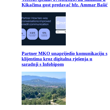
Kikačima gost predavač hfz. Ammar Bašić
Partner MKO unaprijedio komunikaciju s
klijentima kroz digitalna rješenja u
saradnji s Infobipom