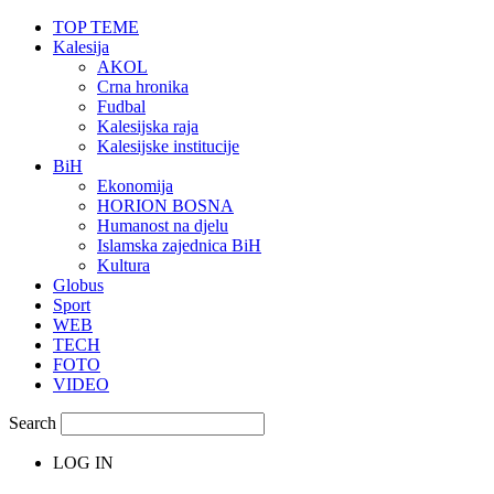
TOP TEME
Kalesija
AKOL
Crna hronika
Fudbal
Kalesijska raja
Kalesijske institucije
BiH
Ekonomija
HORION BOSNA
Humanost na djelu
Islamska zajednica BiH
Kultura
Globus
Sport
WEB
TECH
FOTO
VIDEO
Search
LOG IN