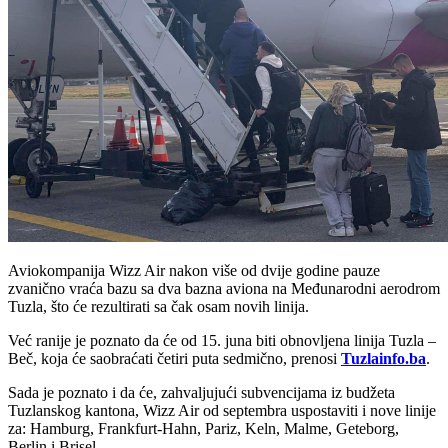
Aviokompanija Wizz Air nakon više od dvije godine pauze
zvanično vraća bazu sa dva bazna aviona na Međunarodni aerodrom
Tuzla, što će rezultirati sa čak osam novih linija.
Već ranije je poznato da će od 15. juna biti obnovljena linija Tuzla –
Beč, koja će saobraćati četiri puta sedmično, prenosi
Tuzlainfo.ba
.
Sada je poznato i da će, zahvaljujući subvencijama iz budžeta
Tuzlanskog kantona, Wizz Air od septembra uspostaviti i nove linije
za: Hamburg, Frankfurt-Hahn, Pariz, Keln, Malme, Geteborg,
Berlin i Brisel.