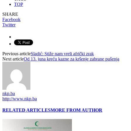
TOP
SHARE
Facebook
Twitter
Previous article
Sladić: Stiže nam vreli afrički zrak
Next article
Od 13. juna kreću kazne za kršenje zabrane pušenja
nkp.ba
http://www.nkp.ba
RELATED ARTICLES
MORE FROM AUTHOR