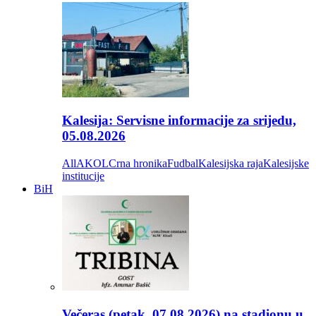
Kalesija: Servisne informacije za srijedu,
05.08.2026
All
AKOL
Crna hronika
Fudbal
Kalesijska raja
Kalesijske
institucije
BiH
Večeras (petak, 07.08.2026) na stadionu u