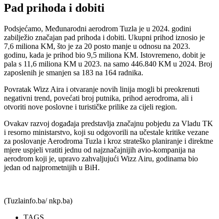
Pad prihoda i dobiti
Podsjećamo, Međunarodni aerodrom Tuzla je u 2024. godini
zabilježio značajan pad prihoda i dobiti. Ukupni prihod iznosio je
7,6 miliona KM, što je za 20 posto manje u odnosu na 2023.
godinu, kada je prihod bio 9,5 miliona KM. Istovremeno, dobit je
pala s 11,6 miliona KM u 2023. na samo 446.840 KM u 2024. Broj
zaposlenih je smanjen sa 183 na 164 radnika.
Povratak Wizz Aira i otvaranje novih linija mogli bi preokrenuti
negativni trend, povećati broj putnika, prihod aerodroma, ali i
otvoriti nove poslovne i turističke prilike za cijeli region.
Ovakav razvoj događaja predstavlja značajnu pobjedu za Vladu TK
i resorno ministarstvo, koji su odgovorili na učestale kritike vezane
za poslovanje Aerodroma Tuzla i kroz strateško planiranje i direktne
mjere uspjeli vratiti jednu od najznačajnijih avio-kompanija na
aerodrom koji je, upravo zahvaljujući Wizz Airu, godinama bio
jedan od najprometnijih u BiH.
(Tuzlainfo.ba/ nkp.ba)
TAGS