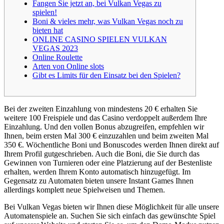
Fangen Sie jetzt an, bei Vulkan Vegas zu
spielen!
Boni & vieles mehr, was Vulkan Vegas noch zu
bieten hat
ONLINE CASINO SPIELEN VULKAN
VEGAS 2023
Online Roulette
Arten von Online slots
Gibt es Limits für den Einsatz bei den Spielen?
Bei der zweiten Einzahlung von mindestens 20 € erhalten Sie
weitere 100 Freispiele und das Casino verdoppelt außerdem Ihre
Einzahlung. Und den vollen Bonus abzugreifen, empfehlen wir
Ihnen, beim ersten Mal 300 € einzuzahlen und beim zweiten Mal
350 €. Wöchentliche Boni und Bonuscodes werden Ihnen direkt auf
Ihrem Profil gutgeschrieben. Auch die Boni, die Sie durch das
Gewinnen von Turnieren oder eine Platzierung auf der Bestenliste
erhalten, werden Ihrem Konto automatisch hinzugefügt. Im
Gegensatz zu Automaten bieten unsere Instant Games Ihnen
allerdings komplett neue Spielweisen und Themen.
Bei Vulkan Vegas bieten wir Ihnen diese Möglichkeit für alle unsere
Automatenspiele an. Suchen Sie sich einfach das gewünschte Spiel