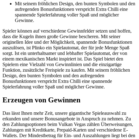
Mit seinem fröhlichen Design, den bunten Symbolen und den
aufregenden Bonusfunktionen verspricht Extra Chilli eine
spannende Spielerfahrung voller Spaß und möglicher
Gewinne.
Spieler können auf verschiedene Gewinnfelder setzen und hoffen,
dass die Kugeln ihnen große Gewinne bescheren. Mit seiner
originellen Idee und der Möglichkeit, spannende Bonusfunktionen
auszulösen, ist Plinko ein Spielautomat, der für jede Menge Spaß
sorgt. Ist ein unterhaltsamer und lebhafter Spielautomat, der von
einem mexikanischen Markt inspiriert ist. Das Spiel bietet den
Spielern eine Vielzahl von Gewinnlinien und die einzigartige
Funktion, zusätzliche Freispiele zu kaufen. Mit seinem fröhlichen
Design, den bunten Symbolen und den aufregenden
Bonusfunktionen verspricht Extra Chilli eine spannende
Spielerfahrung voller Spaß und möglicher Gewinne.
Erzeugen von Gewinnen
Das lässt Ihnen mehr Zeit, unsere gigantische Spieleauswahl zu
erkunden und unsere Bonusangebote in Anspruch zu nehmen. Zu
den Zahlungsoptionen beim Vulkan Vegas zählen Überweisungen,
Zahlungen mit Kreditkarte, Prepaid-Karten und verschiedene E-
Wallets. Der Mindestbetrag für Ein- und Auszahlungen liegt bei den