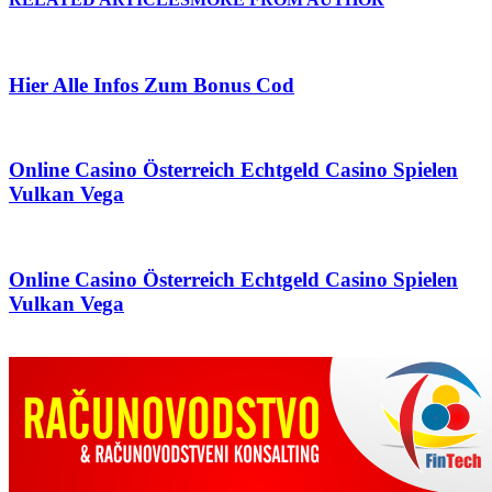
Hier Alle Infos Zum Bonus Cod
Online Casino Österreich Echtgeld Casino Spielen
Vulkan Vega
Online Casino Österreich Echtgeld Casino Spielen
Vulkan Vega