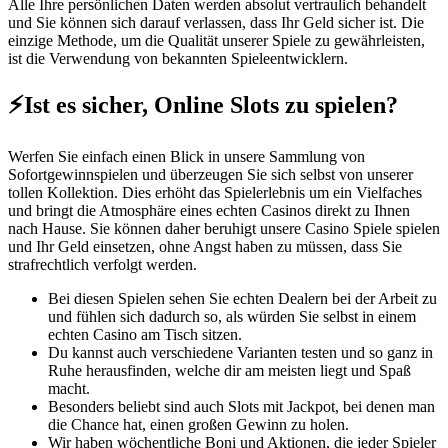
Alle Ihre persönlichen Daten werden absolut vertraulich behandelt
und Sie können sich darauf verlassen, dass Ihr Geld sicher ist. Die
einzige Methode, um die Qualität unserer Spiele zu gewährleisten,
ist die Verwendung von bekannten Spieleentwicklern.
⚡Ist es sicher, Online Slots zu spielen?
Werfen Sie einfach einen Blick in unsere Sammlung von
Sofortgewinnspielen und überzeugen Sie sich selbst von unserer
tollen Kollektion. Dies erhöht das Spielerlebnis um ein Vielfaches
und bringt die Atmosphäre eines echten Casinos direkt zu Ihnen
nach Hause. Sie können daher beruhigt unsere Casino Spiele spielen
und Ihr Geld einsetzen, ohne Angst haben zu müssen, dass Sie
strafrechtlich verfolgt werden.
Bei diesen Spielen sehen Sie echten Dealern bei der Arbeit zu
und fühlen sich dadurch so, als würden Sie selbst in einem
echten Casino am Tisch sitzen.
Du kannst auch verschiedene Varianten testen und so ganz in
Ruhe herausfinden, welche dir am meisten liegt und Spaß
macht.
Besonders beliebt sind auch Slots mit Jackpot, bei denen man
die Chance hat, einen großen Gewinn zu holen.
Wir haben wöchentliche Boni und Aktionen, die jeder Spieler