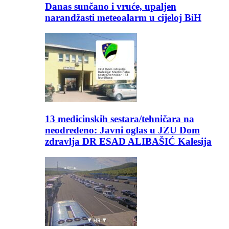
Danas sunčano i vruće, upaljen
narandžasti meteoalarm u cijeloj BiH
13 medicinskih sestara/tehničara na
neodređeno: Javni oglas u JZU Dom
zdravlja DR ESAD ALIBAŠIĆ Kalesija