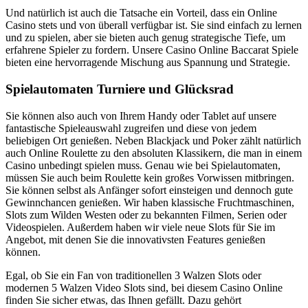
Und natürlich ist auch die Tatsache ein Vorteil, dass ein Online
Casino stets und von überall verfügbar ist. Sie sind einfach zu lernen
und zu spielen, aber sie bieten auch genug strategische Tiefe, um
erfahrene Spieler zu fordern. Unsere Casino Online Baccarat Spiele
bieten eine hervorragende Mischung aus Spannung und Strategie.
Spielautomaten Turniere und Glücksrad
Sie können also auch von Ihrem Handy oder Tablet auf unsere
fantastische Spieleauswahl zugreifen und diese von jedem
beliebigen Ort genießen. Neben Blackjack und Poker zählt natürlich
auch Online Roulette zu den absoluten Klassikern, die man in einem
Casino unbedingt spielen muss. Genau wie bei Spielautomaten,
müssen Sie auch beim Roulette kein großes Vorwissen mitbringen.
Sie können selbst als Anfänger sofort einsteigen und dennoch gute
Gewinnchancen genießen. Wir haben klassische Fruchtmaschinen,
Slots zum Wilden Westen oder zu bekannten Filmen, Serien oder
Videospielen. Außerdem haben wir viele neue Slots für Sie im
Angebot, mit denen Sie die innovativsten Features genießen
können.
Egal, ob Sie ein Fan von traditionellen 3 Walzen Slots oder
modernen 5 Walzen Video Slots sind, bei diesem Casino Online
finden Sie sicher etwas, das Ihnen gefällt. Dazu gehört