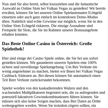
Nun sind Sie also bereit, selbst loszuziehen und die fantastische
Auswahl an Online Slots bei Vulkan Vegas zu genießen! Wir bereits
erwähnt, können Sie bei unseren Online Spielautomaten Echtgeld
einsetzen oder auch ganz einfach im kostenlosen Demo-Modus
üben. Natürlich sind echte Gewinne nur möglich, wenn Sie in den
Online Slots Echtgeld riskieren. Die einzige Ausnahme sind
Freispiele für Slots, die Sie im Rahmen unserer Bonusangebote
erhalten könnten.
Das Beste Online Casino in Österreich: Große
Spielothek!
Hier sind einige der Casino Spiele online, die Sie bei uns sofort
genießen können. Wir garantieren unseren Spielern eine 100%
sichere und zuverlässige Spielumgebung. Um Ihre Verluste ein
wenig angenehmer zu machen, bieten wir Ihnen bei Vulkan Vegas
Cashback Aktionen an. Bei diesen können Sie automatisch einen
Teil Ihrer Verluste zurückerstattet bekommen.
Spieler werden von den kaskadierenden Walzen und den
wachsenden Multiplikatoren begeistert sein, die zu aufregenden und
potenziell lukrativen Gewinnkombinationen führen können. Sie
müssen sich also keine Sorgen machen, dass Ihre Daten an Dritte
weitergegeben werden. Wenn Sie trotzdem zögern sollten, ein