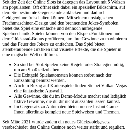
Seit der Zeit der Online Slots ist dagegen das Layout mit 5 Walzen
am populärsten. Oft öffnet sich dabei ein spezieller Bildschirm, auf
dem Sie bestimmte Gegenstände anklicken und dadurch
Geldgewinne freischalten können. Mit seinem nostalgischen
Frachtmaschinen-Design und den brennenden Joker-Symbolen
bietet das Spiel eine einfache und dennoch aufregende
Spielmechanik. Spieler können von den Rispen-Funktionen und
dem Glücksrad-Bonus profitieren, um ihre Gewinne zu maximieren
und das Feuer des Jokers zu entfachen. Das Spiel bietet
atemberaubende Grafiken und visuelle Effekte, die die Spieler in
eine magische Welt entführen.
So sind bei Slot-Spielen keine Regeln oder Strategien nötig,
um am Spaß teilzuhaben.
Die Echtgeld Spielautomaten können sofort nach der
Einzahlung benutzt werden.
Auch in Bezug auf Kartenspiele finden Sie bei Vulkan Vegas
eine fantastische Auswahl.
Alle Gewinne, die du im Demo-Modus machst sind lediglich
fiktive Gewinne, die du dir nicht auszahlen lassen kannst.
Im Gegensatz zu Automaten bieten unsere Instant Games
Ihnen allerdings komplett neue Spielweisen und Themen.
Seit Mitte 2021 wurde zudem ein neues Glücksspielgesetz
verabschiedet, das Online Casinos noch weiter stärkt und reguliert.