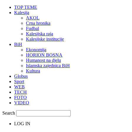
TOP TEME
Kalesija
AKOL
Crna hronika
Fudbal
Kalesijska raja
Kalesijske institucije
BiH
Ekonomija
HORION BOSNA
Humanost na djelu
Islamska zajednica BiH
Kultura
Globus
Sport
WEB
TECH
FOTO
VIDEO
Search
LOG IN