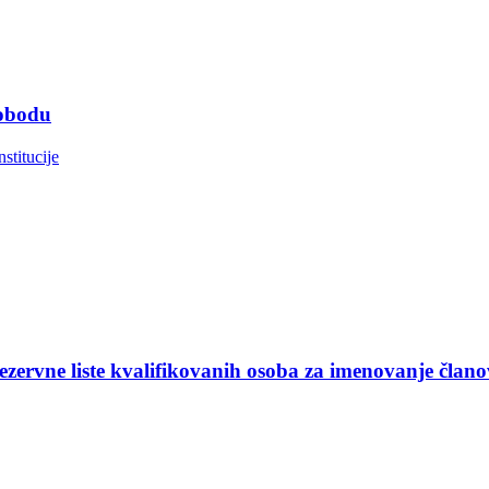
lobodu
nstitucije
ezervne liste kvalifikovanih osoba za imenovanje član