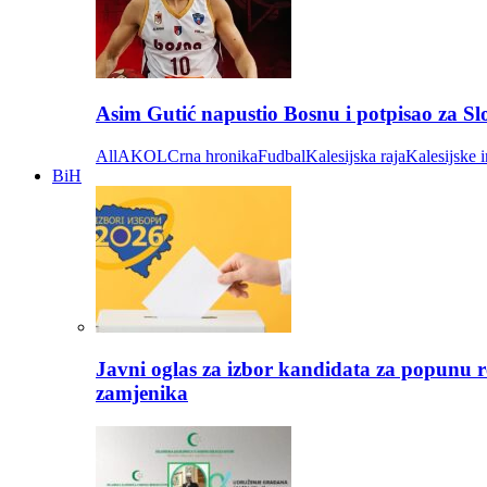
Asim Gutić napustio Bosnu i potpisao za S
All
AKOL
Crna hronika
Fudbal
Kalesijska raja
Kalesijske i
BiH
Javni oglas za izbor kandidata za popunu r
zamjenika