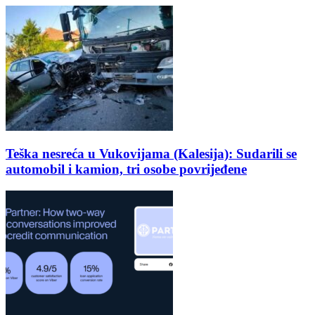
Teška nesreća u Vukovijama (Kalesija): Sudarili se
automobil i kamion, tri osobe povrijeđene