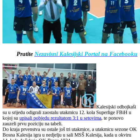
Pratite
Nezavisni Kalesijski Portal na Facebooku
Kalesijski odbojkaši
su u srijedu odigrali zaostalu utakmicu 12. kola Superlige FBiH u
kojoj su
upisali pobjedu rezultatom 3:1 u setovima
, te ponovo
zauzeli prvu poziciju na tabeli.
Do kraja prvenstva su ostale još tri utakmice, a utakmicu sezone OK
Bosna Kalesija igra u nedjelju u sali MSŠ Kalesija, kada u okviru