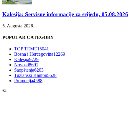
Kalesija: Servisne informacije za srijedu, 05.08.2026
5. Augusta 2026.
POPULAR CATEGORY
TOP TEME
15041
Bosna i Hercegovina
12269
Kalesija
9729
Novosti
8691
Saopštenja
6203
Tuzlanski Kanton
5628
Promocija
4588
©