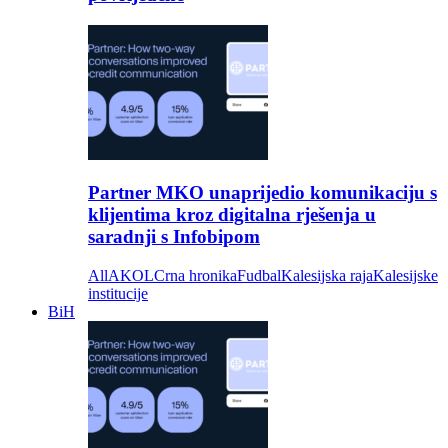
Partner MKO unaprijedio komunikaciju s
klijentima kroz digitalna rješenja u
saradnji s Infobipom
All
AKOL
Crna hronika
Fudbal
Kalesijska raja
Kalesijske
institucije
BiH