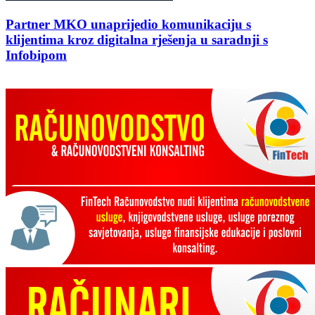
Partner MKO unaprijedio komunikaciju s
klijentima kroz digitalna rješenja u saradnji s
Infobipom