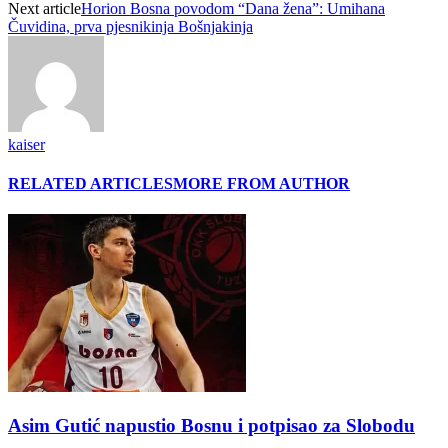
Next article
Horion Bosna povodom “Dana žena”: Umihana
Čuvidina, prva pjesnikinja Bošnjakinja
kaiser
RELATED ARTICLES
MORE FROM AUTHOR
Asim Gutić napustio Bosnu i potpisao za Slobodu