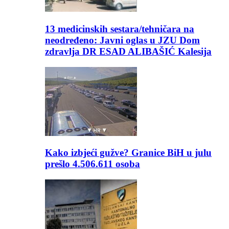
13 medicinskih sestara/tehničara na
neodređeno: Javni oglas u JZU Dom
zdravlja DR ESAD ALIBAŠIĆ Kalesija
Kako izbjeći gužve? Granice BiH u julu
prešlo 4.506.611 osoba