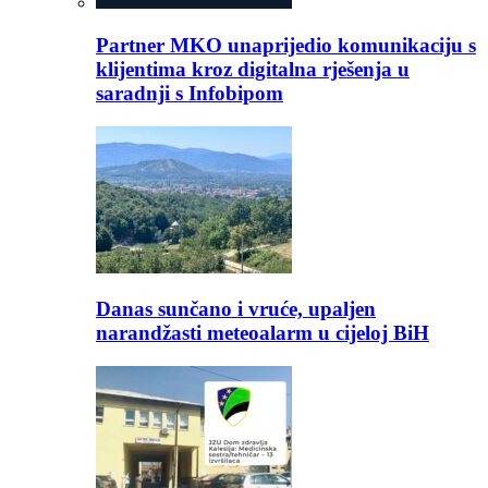
Partner MKO unaprijedio komunikaciju s
klijentima kroz digitalna rješenja u
saradnji s Infobipom
Danas sunčano i vruće, upaljen
narandžasti meteoalarm u cijeloj BiH