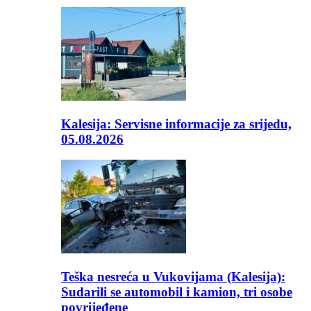
Kalesija: Servisne informacije za srijedu,
05.08.2026
Teška nesreća u Vukovijama (Kalesija):
Sudarili se automobil i kamion, tri osobe
povrijeđene