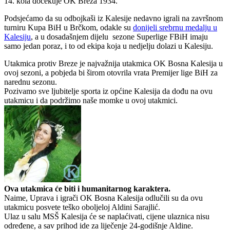
14. kola dočekuje OK Breza 1934.
Podsjećamo da su odbojkaši iz Kalesije nedavno igrali na završnom
turniru Kupa BiH u Brčkom, odakle su
donijeli srebrnu medalju u
Kalesiju
, a u dosadašnjem dijelu sezone Superlige FBiH imaju
samo jedan poraz, i to od ekipa koja u nedjelju dolazi u Kalesiju.
Utakmica protiv Breze je najvažnija utakmica OK Bosna Kalesija u
ovoj sezoni, a pobjeda bi širom otovrila vrata Premijer lige BiH za
narednu sezonu.
Pozivamo sve ljubitelje sporta iz općine Kalesija da dođu na ovu
utakmicu i da podržimo naše momke u ovoj utakmici.
Ova utakmica će biti i humanitarnog karaktera.
Naime, Uprava i igrači OK Bosna Kalesija odlučili su da ovu
utakmicu posvete teško oboljeloj Aldini Sarajlić.
Ulaz u salu MSŠ Kalesija će se naplaćivati, cijene ulaznica nisu
određene, a sav prihod ide za liječenje 24-godišnje Aldine.