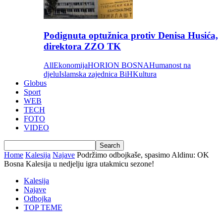
Podignuta optužnica protiv Denisa Husića,
direktora ZZO TK
All
Ekonomija
HORION BOSNA
Humanost na
djelu
Islamska zajednica BiH
Kultura
Globus
Sport
WEB
TECH
FOTO
VIDEO
Home
Kalesija
Najave
Podržimo odbojkaše, spasimo Aldinu: OK
Bosna Kalesija u nedjelju igra utakmicu sezone!
Kalesija
Najave
Odbojka
TOP TEME