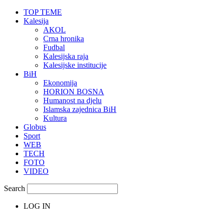
TOP TEME
Kalesija
AKOL
Crna hronika
Fudbal
Kalesijska raja
Kalesijske institucije
BiH
Ekonomija
HORION BOSNA
Humanost na djelu
Islamska zajednica BiH
Kultura
Globus
Sport
WEB
TECH
FOTO
VIDEO
Search
LOG IN