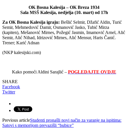
OK Bosna Kalesija – OK Breza 1934
Sala MSŠ Kalesija, nedjelja (10. mart) od 17h
Za OK Bosna Kalesija igraju:
Bešlić Selmir, Džafić Aldin, Turić
Semir, Mehmedović Damir, Osmanović Jasko, Tubić Mirza
(kapiten), Mešanović Mirnes, Požegić Jasmin, Imamović Arnel, Alić
Semir, Alić Nihad, Idrizović Mirnes, Alić Mensur, Haris Čanić.
Trener; Karić Adnan
(NKP kalesijski.com)
Kako pomoći Aldini Sarajlić –
POGLEDAJTE OVDJE
SHARE
Facebook
Twitter
Previous article
Studenti pronašli novi način za varanje na ispitima:
Satovi s memorijom prevazišli “bubice”