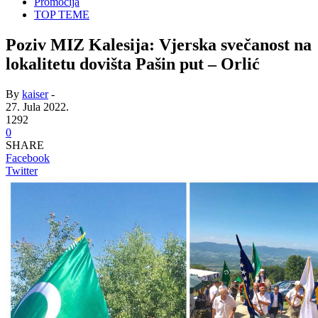
Promocija
TOP TEME
Poziv MIZ Kalesija: Vjerska svečanost na
lokalitetu dovišta Pašin put – Orlić
By
kaiser
-
27. Jula 2022.
1292
0
SHARE
Facebook
Twitter