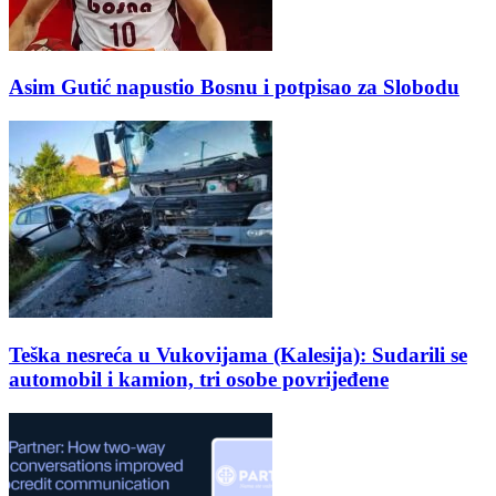
Asim Gutić napustio Bosnu i potpisao za Slobodu
Teška nesreća u Vukovijama (Kalesija): Sudarili se
automobil i kamion, tri osobe povrijeđene