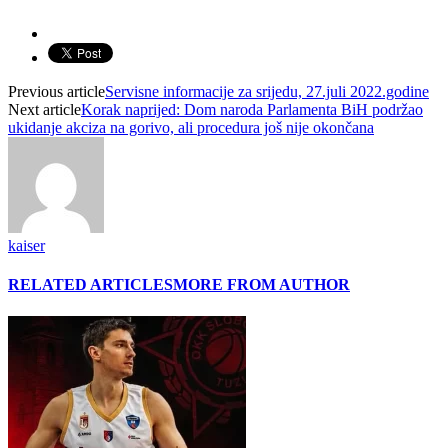
Previous article
Servisne informacije za srijedu, 27.juli 2022.godine
Next article
Korak naprijed: Dom naroda Parlamenta BiH podržao
ukidanje akciza na gorivo, ali procedura još nije okončana
kaiser
RELATED ARTICLES
MORE FROM AUTHOR