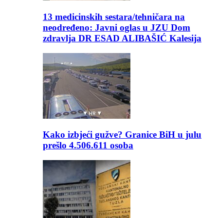
13 medicinskih sestara/tehničara na
neodređeno: Javni oglas u JZU Dom
zdravlja DR ESAD ALIBAŠIĆ Kalesija
Kako izbjeći gužve? Granice BiH u julu
prešlo 4.506.611 osoba