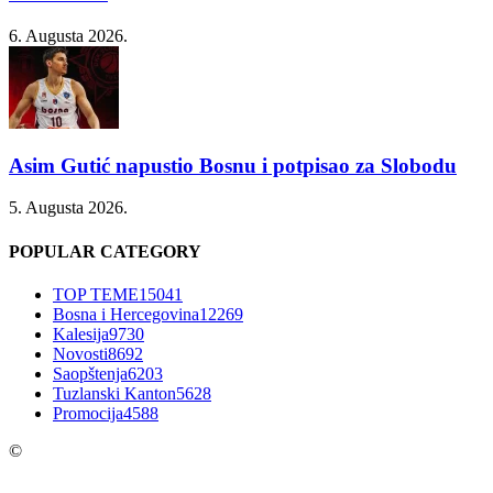
6. Augusta 2026.
Asim Gutić napustio Bosnu i potpisao za Slobodu
5. Augusta 2026.
POPULAR CATEGORY
TOP TEME
15041
Bosna i Hercegovina
12269
Kalesija
9730
Novosti
8692
Saopštenja
6203
Tuzlanski Kanton
5628
Promocija
4588
©