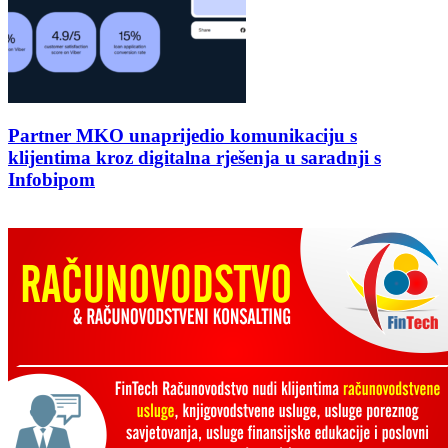
Partner MKO unaprijedio komunikaciju s
klijentima kroz digitalna rješenja u saradnji s
Infobipom