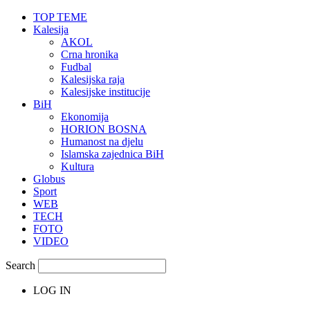
TOP TEME
Kalesija
AKOL
Crna hronika
Fudbal
Kalesijska raja
Kalesijske institucije
BiH
Ekonomija
HORION BOSNA
Humanost na djelu
Islamska zajednica BiH
Kultura
Globus
Sport
WEB
TECH
FOTO
VIDEO
Search
LOG IN