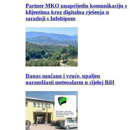
Partner MKO unaprijedio komunikaciju s
klijentima kroz digitalna rješenja u
saradnji s Infobipom
Danas sunčano i vruće, upaljen
narandžasti meteoalarm u cijeloj BiH