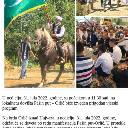
U nedjelju, 31. jula 2022. godine, sa početkom u 11.30 sati, na
lokalitetu dovišta Pašin put – Orlić biće izveden prigodan vjerski
program.
Na brdu Orlić iznad Hajvaza, u nedjelju, 31. jula 2022. godine,
održat će se deveta po redu manifestacija Pašin put-Orlić. U protekle