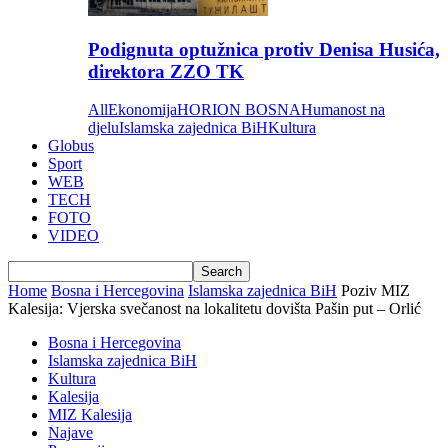
Podignuta optužnica protiv Denisa Husića,
direktora ZZO TK
All
Ekonomija
HORION BOSNA
Humanost na
djelu
Islamska zajednica BiH
Kultura
Globus
Sport
WEB
TECH
FOTO
VIDEO
Home
Bosna i Hercegovina
Islamska zajednica BiH
Poziv MIZ
Kalesija: Vjerska svečanost na lokalitetu dovišta Pašin put – Orlić
Bosna i Hercegovina
Islamska zajednica BiH
Kultura
Kalesija
MIZ Kalesija
Najave