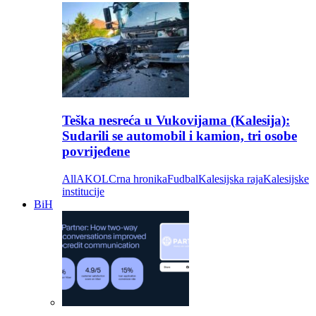
Teška nesreća u Vukovijama (Kalesija):
Sudarili se automobil i kamion, tri osobe
povrijeđene
All
AKOL
Crna hronika
Fudbal
Kalesijska raja
Kalesijske
institucije
BiH