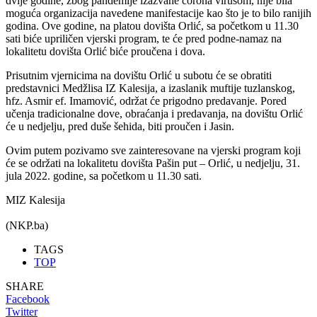
dvije godine, zbog pandemije izazvane corona virusom, nije bila
moguća organizacija navedene manifestacije kao što je to bilo ranijih
godina. Ove godine, na platou dovišta Orlić, sa početkom u 11.30
sati biće upriličen vjerski program, te će pred podne-namaz na
lokalitetu dovišta Orlić biće proučena i dova.
Prisutnim vjernicima na dovištu Orlić u subotu će se obratiti
predstavnici Medžlisa IZ Kalesija, a izaslanik muftije tuzlanskog,
hfz. Asmir ef. Imamović, održat će prigodno predavanje. Pored
učenja tradicionalne dove, obraćanja i predavanja, na dovištu Orlić
će u nedjelju, pred duše šehida, biti proučen i Jasin.
Ovim putem pozivamo sve zainteresovane na vjerski program koji
će se održati na lokalitetu dovišta Pašin put – Orlić, u nedjelju, 31.
jula 2022. godine, sa početkom u 11.30 sati.
MIZ Kalesija
(NKP.ba)
TAGS
TOP
SHARE
Facebook
Twitter