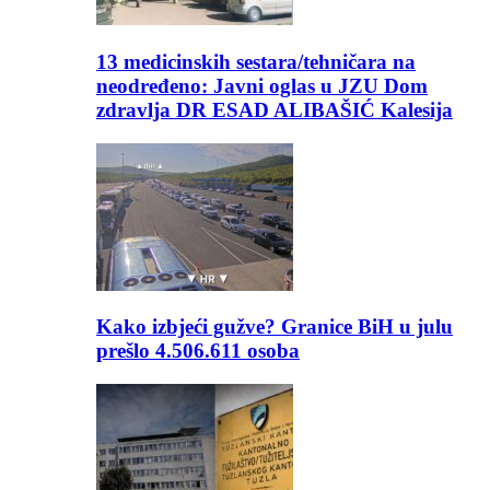
13 medicinskih sestara/tehničara na
neodređeno: Javni oglas u JZU Dom
zdravlja DR ESAD ALIBAŠIĆ Kalesija
Kako izbjeći gužve? Granice BiH u julu
prešlo 4.506.611 osoba