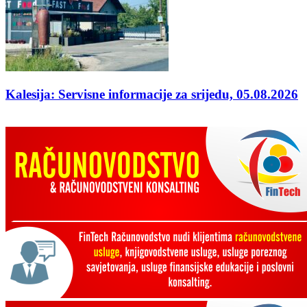
Kalesija: Servisne informacije za srijedu, 05.08.2026