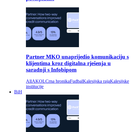
Partner MKO unaprijedio komunikaciju s
klijentima kroz digitalna rješenja u
saradnji s Infobipom
All
AKOL
Crna hronika
Fudbal
Kalesijska raja
Kalesijske
institucije
BiH