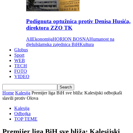
Podignuta optužnica protiv Denisa Husića,
direktora ZZO TK
All
Ekonomija
HORION BOSNA
Humanost na
djelu
Islamska zajednica BiH
Kultura
Globus
Sport
WEB
TECH
FOTO
VIDEO
Home
Kalesija
Premijer liga BiH sve bliža: Kalesijski odbojkaši
slavili protiv Olova
Kalesija
Odbojka
TOP TEME
Premijer liga BiH sve bliža: Kalesijski