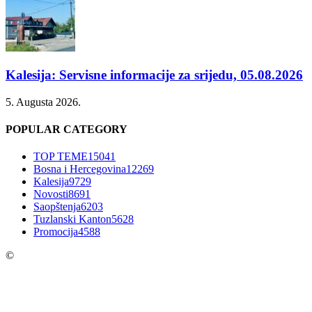
Kalesija: Servisne informacije za srijedu, 05.08.2026
5. Augusta 2026.
POPULAR CATEGORY
TOP TEME
15041
Bosna i Hercegovina
12269
Kalesija
9729
Novosti
8691
Saopštenja
6203
Tuzlanski Kanton
5628
Promocija
4588
©