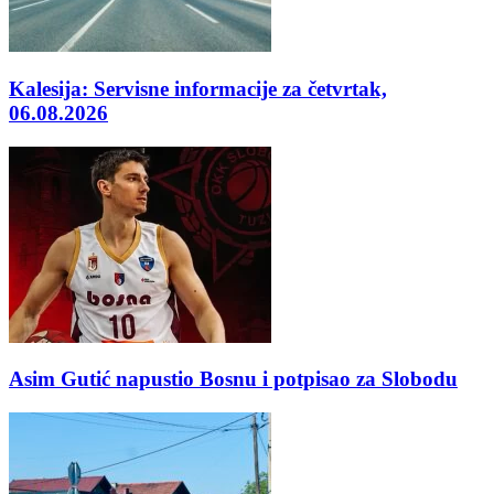
Kalesija: Servisne informacije za četvrtak,
06.08.2026
Asim Gutić napustio Bosnu i potpisao za Slobodu