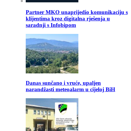
Partner MKO unaprijedio komunikaciju s
klijentima kroz digitalna rješenja u
saradnji s Infobipom
Danas sunčano i vruće, upaljen
narandžasti meteoalarm u cijeloj BiH