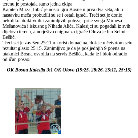
terenu je postojala samo jedna ekipa.
Kapiten Mirza Tubić je nosio igru Bosne u prva dva seta, ali u
nastavku meča probudili su se i ostali igrači. Treći set je donio
nekoliko atraktivnih i zanimljivih poteza, prije svega Mirnesa
Mešanovića i iskusnog Nihada Alića. Kalesijci su pogađali iz svih
dijelova terena, a nerješiva enigma za igrače Olova je bio Selmir
Bešlić.
Treći set je završen 25:11 u korist domaćina, dok je u četvrtom setu
rezultat glasio 25:15. Zanimljivo je da je posljednjih 9 poena na
utakmici Bosna osvojila na servis Bešlića, kada je i blok odradio
odličan posao.
OK Bosna Kalesija 3:1 OK Olovo (19:25, 28:26, 25:11, 25:15)