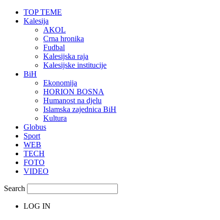
TOP TEME
Kalesija
AKOL
Crna hronika
Fudbal
Kalesijska raja
Kalesijske institucije
BiH
Ekonomija
HORION BOSNA
Humanost na djelu
Islamska zajednica BiH
Kultura
Globus
Sport
WEB
TECH
FOTO
VIDEO
Search
LOG IN