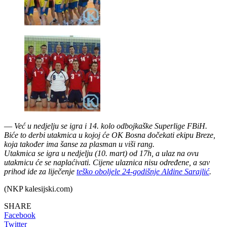
—
Već u nedjelju se igra i 14. kolo odbojkaške Superlige FBiH.
Biće to derbi utakmica u kojoj će OK Bosna dočekati ekipu Breze,
koja također ima šanse za plasman u viši rang.
Utakmica se igra u nedjelju (10. mart) od 17h, a ulaz na ovu
utakmicu će se naplaćivati. Cijene ulaznica nisu određene, a sav
prihod ide za liječenje
teško oboljele 24-godišnje Aldine Sarajlić
.
(NKP kalesijski.com)
SHARE
Facebook
Twitter