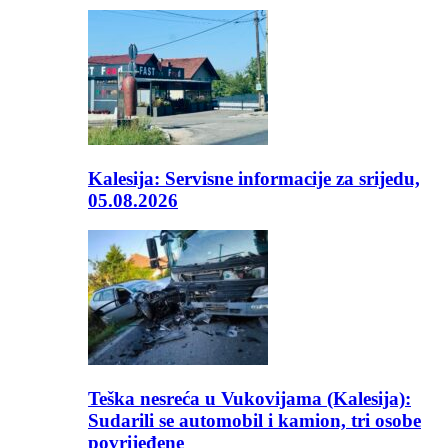
Kalesija: Servisne informacije za srijedu,
05.08.2026
Teška nesreća u Vukovijama (Kalesija):
Sudarili se automobil i kamion, tri osobe
povrijeđene