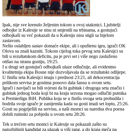
Ipak, nije sve krenulo željenim tokom u ovoj utakmici. Ljubitelji
odbojke iz Kalesije se nisu ni smjestili na trbinama, a gostujući
odbojkaši su već pokazali da u Kalesiju nisu stigli sa bijelom
zastavom.
Nešto oslabljen sastav domaće ekipe, ali i opuštenu igru, igrači OK
Olova su znali kazniti. Tokom cijelog toka prvog seta Kalesijci su
bili u rezultatskom deficitu, pa je prvi set i više nego zasluženo
otišao na stranu gostiju, 19:25.
I u drugi set gostujući odbojkaši ulaze odlučnije, ali evidentno
kvalitetnija ekipa Bosne nije dozvoljavala da se rezultatski odlijepe.
U finišu seta Kalesijci imaju i prednost 23:21, ali dekocentracija
prilikom servisa je gostima ponovo dala šansu u ovom setu.
Igrači i navijači su bili svjesni da bi gubitak i drugoga seta značio i
gubitak jednog boda koji bi na kraju sezona mogao odlučiti putnika
u Premierligu BiH. Publika koja se u finišu ovoga seta probudila i
bodrila svoje igrače je zanijemila kada su gosti imali set loptu, 25:26.
Gosti su pogriješili na servisu, a naši momci su naredna dva poena
dobili rutinski za pobjedu u ovom setu 28:26.
Tek u trećem setu momci iz Kalesije su pokazali zašto su
najozbiljniji kandidat za ulazak u viši rang, a do kraja meča na