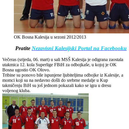
OK Bosna Kalesija u sezoni 2012/2013
Pratite
Nezavisni Kalesijski Portal na Facebooku
Večeras (srijeda, 06. mart) u sali MSŠ Kalesija je odigrana zaostala
utakmica 12. kola Superlige FBiH za odbojkaše, u kojoj je OK
Bosna ugostio OK Olovo.
Tribine su ponovo bile ispunjene ljubiteljima odbojke iz Kalesije, a
momci koji su na nedavno došli do srebrne medalje u Kup
takmičenju BiH su još jednom pokazali kako se igra u dresu
voljenog kluba.