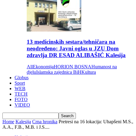
13 medicinskih sestara/tehničara na
neodređeno: Javni oglas u JZU Dom
zdravlja DR ESAD ALIBAŠIĆ Kalesija
All
Ekonomija
HORION BOSNA
Humanost na
djelu
Islamska zajednica BiH
Kultura
Globus
Sport
WEB
TECH
FOTO
VIDEO
Home
Kalesija
Crna hronika
Pretresi na 16 lokacija: Uhapšeni M.S.,
A.A., F.B., M.B. i J.S....