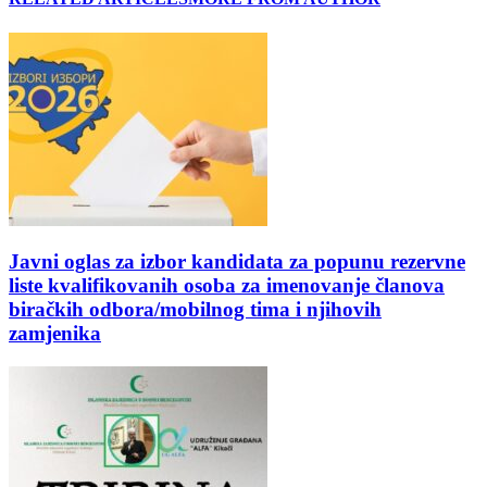
Javni oglas za izbor kandidata za popunu rezervne
liste kvalifikovanih osoba za imenovanje članova
biračkih odbora/mobilnog tima i njihovih
zamjenika