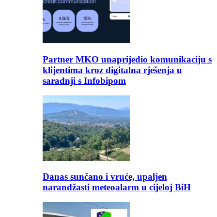
Partner MKO unaprijedio komunikaciju s
klijentima kroz digitalna rješenja u
saradnji s Infobipom
Danas sunčano i vruće, upaljen
narandžasti meteoalarm u cijeloj BiH