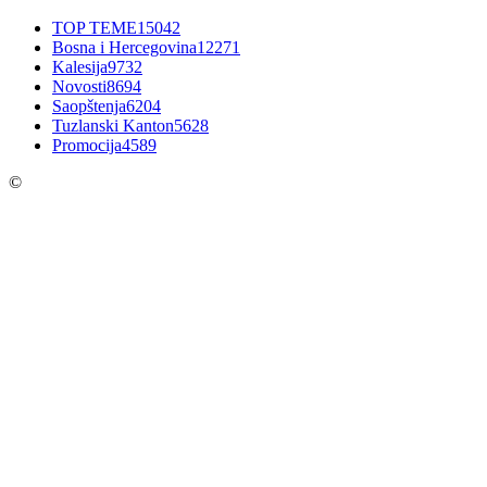
TOP TEME
15042
Bosna i Hercegovina
12271
Kalesija
9732
Novosti
8694
Saopštenja
6204
Tuzlanski Kanton
5628
Promocija
4589
©