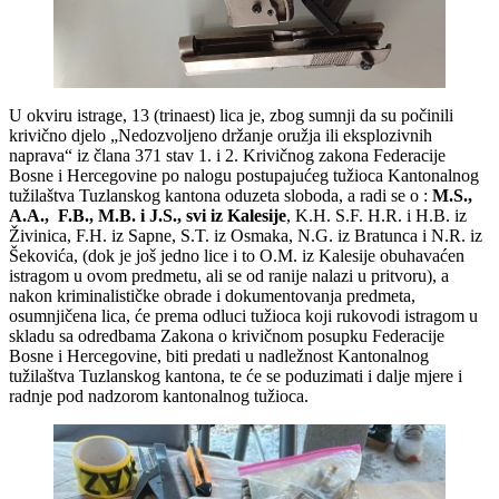
U okviru istrage, 13 (trinaest) lica je, zbog sumnji da su počinili
krivično djelo „Nedozvoljeno držanje oružja ili eksplozivnih
naprava“ iz člana 371 stav 1. i 2. Krivičnog zakona Federacije
Bosne i Hercegovine po nalogu postupajućeg tužioca Kantonalnog
tužilaštva Tuzlanskog kantona oduzeta sloboda, a radi se o :
M.S.,
A.A., F.B., M.B. i J.S., svi iz Kalesije
, K.H. S.F. H.R. i H.B. iz
Živinica, F.H. iz Sapne, S.T. iz Osmaka, N.G. iz Bratunca i N.R. iz
Šekovića, (dok je još jedno lice i to O.M. iz Kalesije obuhavaćen
istragom u ovom predmetu, ali se od ranije nalazi u pritvoru), a
nakon kriminalističke obrade i dokumentovanja predmeta,
osumnjičena lica, će prema odluci tužioca koji rukovodi istragom u
skladu sa odredbama Zakona o krivičnom posupku Federacije
Bosne i Hercegovine, biti predati u nadležnost Kantonalnog
tužilaštva Tuzlanskog kantona, te će se poduzimati i dalje mjere i
radnje pod nadzorom kantonalnog tužioca.