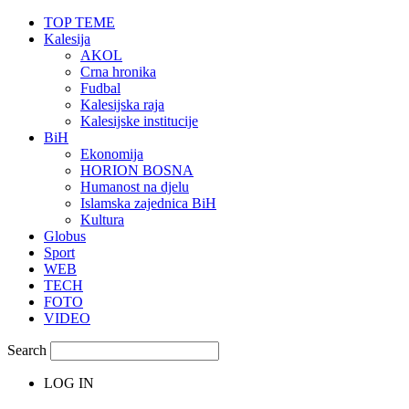
TOP TEME
Kalesija
AKOL
Crna hronika
Fudbal
Kalesijska raja
Kalesijske institucije
BiH
Ekonomija
HORION BOSNA
Humanost na djelu
Islamska zajednica BiH
Kultura
Globus
Sport
WEB
TECH
FOTO
VIDEO
Search
LOG IN