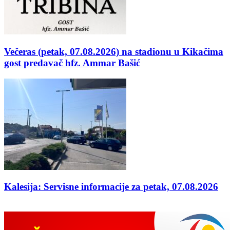
Večeras (petak, 07.08.2026) na stadionu u Kikačima
gost predavač hfz. Ammar Bašić
Kalesija: Servisne informacije za petak, 07.08.2026