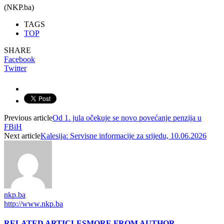
(NKP.ba)
TAGS
TOP
SHARE
Facebook
Twitter
Previous article
Od 1. jula očekuje se novo povećanje penzija u
FBiH
Next article
Kalesija: Servisne informacije za srijedu, 10.06.2026
nkp.ba
http://www.nkp.ba
RELATED ARTICLES
MORE FROM AUTHOR