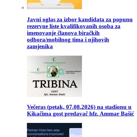
Javni oglas za izbor kandidata za popunu
rezervne liste kvalifikovanih osoba za
imenovanje članova biračkih
odbora/mobilnog tima i njihovih
zamjenika
Večeras (petak, 07.08.2026) na stadionu u
Kikačima gost predavač hfz. Ammar Bašić