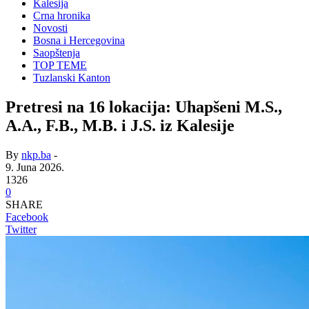
Kalesija
Crna hronika
Novosti
Bosna i Hercegovina
Saopštenja
TOP TEME
Tuzlanski Kanton
Pretresi na 16 lokacija: Uhapšeni M.S.,
A.A., F.B., M.B. i J.S. iz Kalesije
By
nkp.ba
-
9. Juna 2026.
1326
0
SHARE
Facebook
Twitter