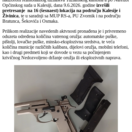
Općinskog suda u Kalesiji, dana 9.6.2026. godine
izvršili
pretresanje na 16 (šesnaest) lokacija na području Kalesije i
Živinica
, te u saradnji sa MUP RS-a, PU Zvornik i na području
Bratunca, Šekovića i Osmaka.
Prilikom realizacije navedenih aktvnosti pronađena je i privremeno
oduzeta određena količina vatrenog oružja: automatske puške,
pištolji, lovačke puške, minsko-eksplozivna sredstva, te veća
količina municije različitih kalibara, dijelovi oružja, mobilni telefoni,
kao i drugi predmeti koji se dovode u vezu sa počinjenjem
krivičnog Nedozvoljeno držanje oružja ili eksplozivnih naprava.