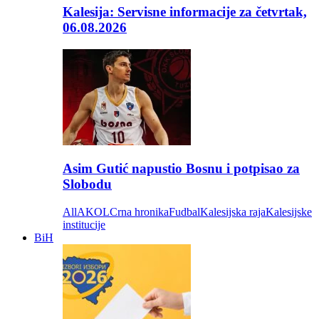
Kalesija: Servisne informacije za četvrtak,
06.08.2026
Asim Gutić napustio Bosnu i potpisao za
Slobodu
All
AKOL
Crna hronika
Fudbal
Kalesijska raja
Kalesijske
institucije
BiH