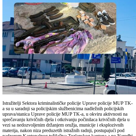
Istražitelji Sektora kriminalističke policije Uprave policije MUP TK-
a su u saradnji sa policijskim službenicima nadležnih policijskih
uprava/stanica Uprave policije MUP TK-a, u okviru aktivnosti na
sprečavanju krivičnih djela i otkrivanju počinilaca krivičnih djela u
vezi sa nedozvoljenim držanjem oružja, municije i eksplozivnih
materija, nakon niza preduzetih istražnih radnji, postupajući pod
nadzorom Kantonalnog tužilaštva Tuzlanskog kantona a po Naredbi