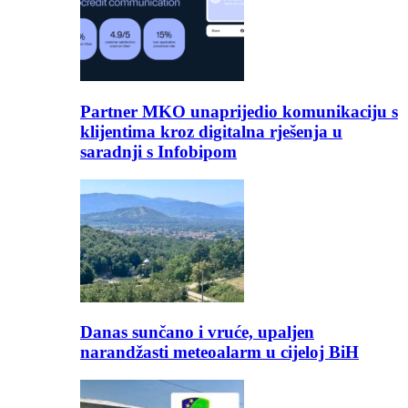
Partner MKO unaprijedio komunikaciju s
klijentima kroz digitalna rješenja u
saradnji s Infobipom
Danas sunčano i vruće, upaljen
narandžasti meteoalarm u cijeloj BiH