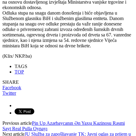
na osnovu dostavljenog izvještaja Ministarstva vanjske trgovine i
ekonomskih odnosa.
Odluka stupa na snagu danom donošenja i biće objavljena u
Službenom glasniku BiH i službenim glasilima entiteta. Danom
stupanja na snagu ove odluke prestaju da važe ranije donesene
odluke o privremenoj zabrani izvoza određenih šumskih drvnih
sortimenata, ogrevnog drveta i proizvoda od drveta sa 67. vanredne
sjednice, kao i njena izmjena sa 54. redovne sjednice Vijeća
ministara BiH koja se odnosi na drvne brikete.
(Klix/ NKP.ba)
TAGS
TOP
SHARE
Facebook
Twitter
Previous article
Pin Up Azərbaycanın Ən Yaxşı Kazinosu Rəsmi
Sayt Real Pulla Oynayı
Next article
JU Služba za zapošljavanje TK: Javni oglas za prijem u