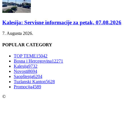
Kalesija: Servisne informacije za petak, 07.08.2026
7. Augusta 2026.
POPULAR CATEGORY
TOP TEME
15042
Bosna i Hercegovina
12271
Kalesija
9732
Novosti
8694
Saopštenja
6204
Tuzlanski Kanton
5628
Promocija
4589
©