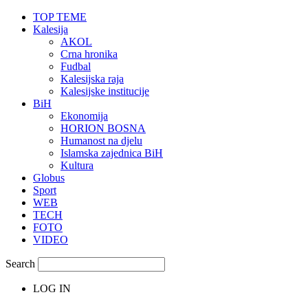
TOP TEME
Kalesija
AKOL
Crna hronika
Fudbal
Kalesijska raja
Kalesijske institucije
BiH
Ekonomija
HORION BOSNA
Humanost na djelu
Islamska zajednica BiH
Kultura
Globus
Sport
WEB
TECH
FOTO
VIDEO
Search
LOG IN