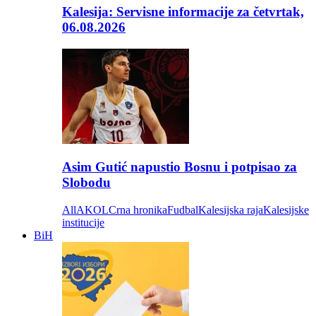
Kalesija: Servisne informacije za četvrtak,
06.08.2026
Asim Gutić napustio Bosnu i potpisao za
Slobodu
All
AKOL
Crna hronika
Fudbal
Kalesijska raja
Kalesijske
institucije
BiH