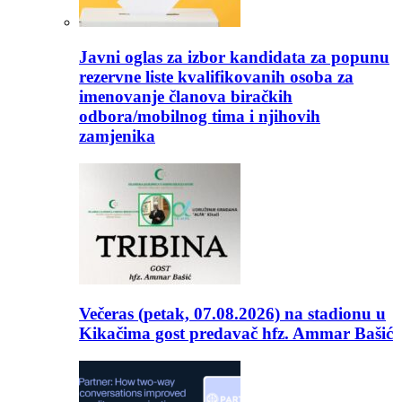
Javni oglas za izbor kandidata za popunu
rezervne liste kvalifikovanih osoba za
imenovanje članova biračkih
odbora/mobilnog tima i njihovih
zamjenika
Večeras (petak, 07.08.2026) na stadionu u
Kikačima gost predavač hfz. Ammar Bašić