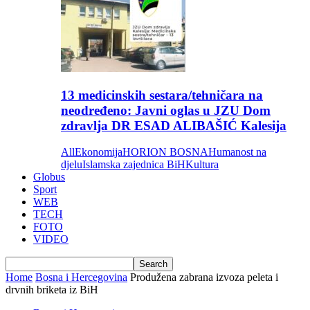
13 medicinskih sestara/tehničara na
neodređeno: Javni oglas u JZU Dom
zdravlja DR ESAD ALIBAŠIĆ Kalesija
All
Ekonomija
HORION BOSNA
Humanost na
djelu
Islamska zajednica BiH
Kultura
Globus
Sport
WEB
TECH
FOTO
VIDEO
Home
Bosna i Hercegovina
Produžena zabrana izvoza peleta i
drvnih briketa iz BiH