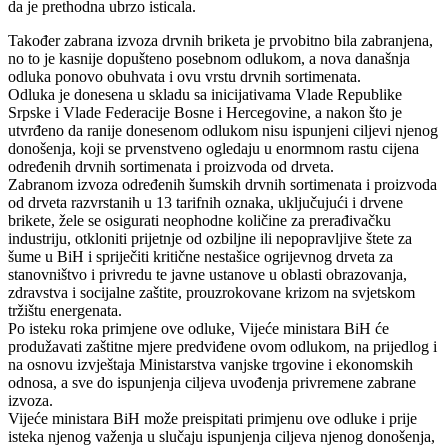
da je prethodna ubrzo isticala.
Također zabrana izvoza drvnih briketa je prvobitno bila zabranjena,
no to je kasnije dopušteno posebnom odlukom, a nova današnja
odluka ponovo obuhvata i ovu vrstu drvnih sortimenata.
Odluka je donesena u skladu sa inicijativama Vlade Republike
Srpske i Vlade Federacije Bosne i Hercegovine, a nakon što je
utvrđeno da ranije donesenom odlukom nisu ispunjeni ciljevi njenog
donošenja, koji se prvenstveno ogledaju u enormnom rastu cijena
određenih drvnih sortimenata i proizvoda od drveta.
Zabranom izvoza određenih šumskih drvnih sortimenata i proizvoda
od drveta razvrstanih u 13 tarifnih oznaka, uključujući i drvene
brikete, žele se osigurati neophodne količine za prerađivačku
industriju, otkloniti prijetnje od ozbiljne ili nepopravljive štete za
šume u BiH i spriječiti kritične nestašice ogrijevnog drveta za
stanovništvo i privredu te javne ustanove u oblasti obrazovanja,
zdravstva i socijalne zaštite, prouzrokovane krizom na svjetskom
tržištu energenata.
Po isteku roka primjene ove odluke, Vijeće ministara BiH će
produžavati zaštitne mjere predviđene ovom odlukom, na prijedlog i
na osnovu izvještaja Ministarstva vanjske trgovine i ekonomskih
odnosa, a sve do ispunjenja ciljeva uvođenja privremene zabrane
izvoza.
Vijeće ministara BiH može preispitati primjenu ove odluke i prije
isteka njenog važenja u slučaju ispunjenja ciljeva njenog donošenja,