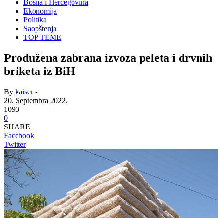
Bosna i Hercegovina
Ekonomija
Politika
Saopštenja
TOP TEME
Produžena zabrana izvoza peleta i drvnih
briketa iz BiH
By
kaiser
-
20. Septembra 2022.
1093
0
SHARE
Facebook
Twitter