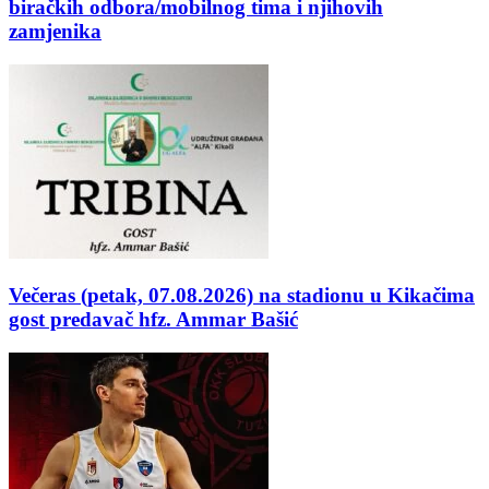
biračkih odbora/mobilnog tima i njihovih
zamjenika
Večeras (petak, 07.08.2026) na stadionu u Kikačima
gost predavač hfz. Ammar Bašić