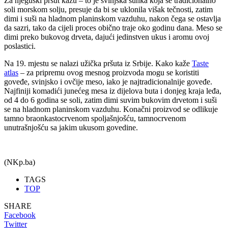
Za njeguški pršut kažu – to je svinjska šunka koja se tradicionalno
soli morskom solju, presuje da bi se uklonila višak tečnosti, zatim
dimi i suši na hladnom planinskom vazduhu, nakon čega se ostavlja
da sazri, tako da cijeli proces obično traje oko godinu dana. Meso se
dimi preko bukovog drveta, dajući jedinstven ukus i aromu ovoj
poslastici.
Na 19. mjestu se nalazi užička pršuta iz Srbije. Kako kaže
Taste
atlas
– za pripremu ovog mesnog proizvoda mogu se koristiti
goveđe, svinjsko i ovčije meso, iako je najtradicionalnije goveđe.
Najfiniji komadići junećeg mesa iz dijelova buta i donjeg kraja leđa,
od 4 do 6 godina se soli, zatim dimi suvim bukovim drvetom i suši
se na hladnom planinskom vazduhu. Konačni proizvod se odlikuje
tamno braonkastocrvenom spoljašnjošću, tamnocrvenom
unutrašnjošću sa jakim ukusom govedine.
(NKp.ba)
TAGS
TOP
SHARE
Facebook
Twitter