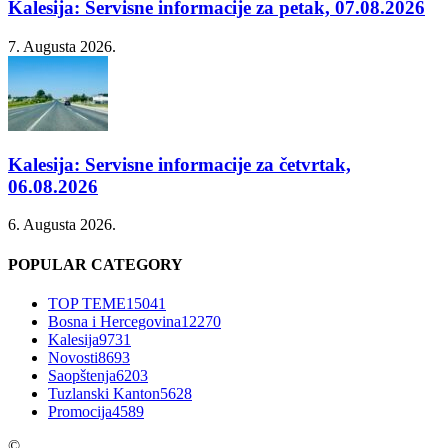
Kalesija: Servisne informacije za petak, 07.08.2026
7. Augusta 2026.
Kalesija: Servisne informacije za četvrtak,
06.08.2026
6. Augusta 2026.
POPULAR CATEGORY
TOP TEME
15041
Bosna i Hercegovina
12270
Kalesija
9731
Novosti
8693
Saopštenja
6203
Tuzlanski Kanton
5628
Promocija
4589
©