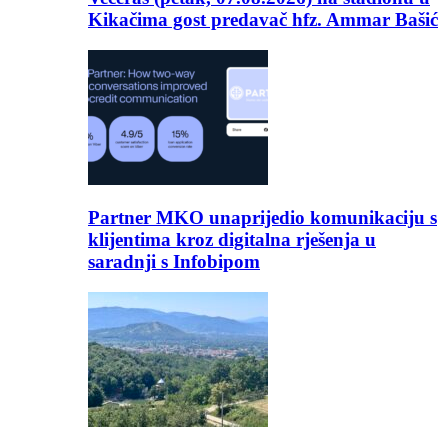
Kikačima gost predavač hfz. Ammar Bašić
Partner MKO unaprijedio komunikaciju s
klijentima kroz digitalna rješenja u
saradnji s Infobipom