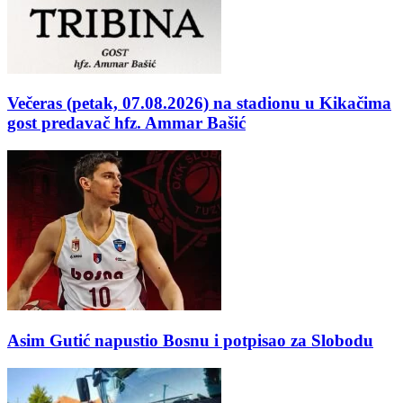
Večeras (petak, 07.08.2026) na stadionu u Kikačima
gost predavač hfz. Ammar Bašić
Asim Gutić napustio Bosnu i potpisao za Slobodu