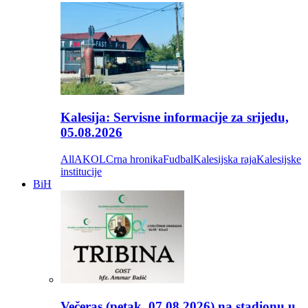
Kalesija: Servisne informacije za srijedu,
05.08.2026
All
AKOL
Crna hronika
Fudbal
Kalesijska raja
Kalesijske
institucije
BiH
Večeras (petak, 07.08.2026) na stadionu u