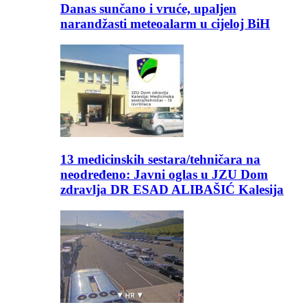
Danas sunčano i vruće, upaljen
narandžasti meteoalarm u cijeloj BiH
13 medicinskih sestara/tehničara na
neodređeno: Javni oglas u JZU Dom
zdravlja DR ESAD ALIBAŠIĆ Kalesija