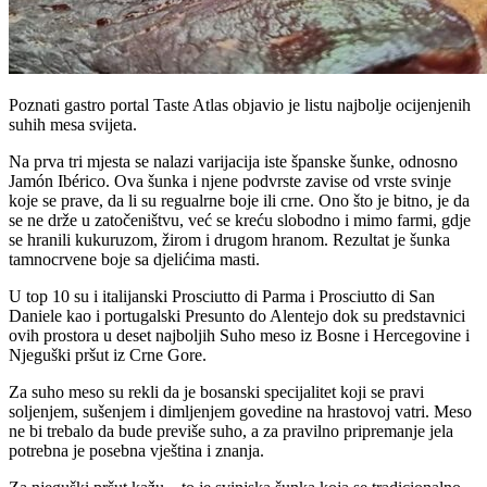
Poznati gastro portal Taste Atlas objavio je listu najbolje ocijenjenih
suhih mesa svijeta.
Na prva tri mjesta se nalazi varijacija iste španske šunke, odnosno
Jamón Ibérico. Ova šunka i njene podvrste zavise od vrste svinje
koje se prave, da li su regualrne boje ili crne. Ono što je bitno, je da
se ne drže u zatočeništvu, već se kreću slobodno i mimo farmi, gdje
se hranili kukuruzom, žirom i drugom hranom. Rezultat je šunka
tamnocrvene boje sa djelićima masti.
U top 10 su i italijanski Prosciutto di Parma i Prosciutto di San
Daniele kao i portugalski Presunto do Alentejo dok su predstavnici
ovih prostora u deset najboljih Suho meso iz Bosne i Hercegovine i
Njeguški pršut iz Crne Gore.
Za suho meso su rekli da je bosanski specijalitet koji se pravi
soljenjem, sušenjem i dimljenjem govedine na hrastovoj vatri. Meso
ne bi trebalo da bude previše suho, a za pravilno pripremanje jela
potrebna je posebna vještina i znanja.