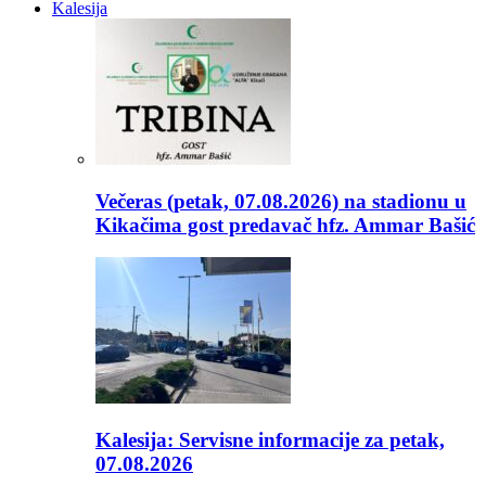
Kalesija
Večeras (petak, 07.08.2026) na stadionu u
Kikačima gost predavač hfz. Ammar Bašić
Kalesija: Servisne informacije za petak,
07.08.2026