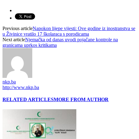
Previous article
Napokon lijepe vijesti: Ove godine iz inostranstva se
u Živinice vratilo 17 školaraca s porodicama
Next article
Njemačka od danas uvodi pojačane kontrole na
granicama uprkos kritikama
nkp.ba
http://www.nkp.ba
RELATED ARTICLES
MORE FROM AUTHOR