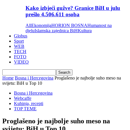
Kako izbjeći gužve? Granice BiH u julu
prešlo 4.506.611 osoba
All
Ekonomija
HORION BOSNA
Humanost na
djelu
Islamska zajednica BiH
Kultura
Globus
Sport
WEB
TECH
FOTO
VIDEO
Home
Bosna i Hercegovina
Proglašeno je najbolje suho meso na
svijetu: BiH u Top 10
Bosna i Hercegovina
Webcaffe
Kuhinja, recepti
TOP TEME
Proglašeno je najbolje suho meso na
svijetu: BiH u Top 10