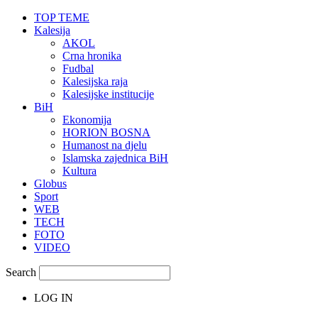
TOP TEME
Kalesija
AKOL
Crna hronika
Fudbal
Kalesijska raja
Kalesijske institucije
BiH
Ekonomija
HORION BOSNA
Humanost na djelu
Islamska zajednica BiH
Kultura
Globus
Sport
WEB
TECH
FOTO
VIDEO
Search
LOG IN