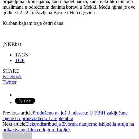
prijateljima i komšijama, kao i ibadet hadža, kada nekoliko miliona
muslimana u određenim danima boravi u Mekki. Među njima je ove
godine i 2.222 državljana Bosne i Hercegovine.
Kurban-bajram traje četiri dana.
(NKP.ba)
TAGS
TOP
SHARE
Facebook
Twitter
Previous article
Produženo na još 3 mjeseca: U FBiH zaključane
cijene 65 proizvoda do 1. septembra
Next article
Elektrodistribucija Zvornik namjerno isključila struju na
prikazivanju filma o logoru Liplje?