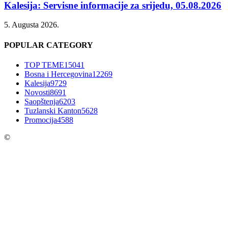
Kalesija: Servisne informacije za srijedu, 05.08.2026
5. Augusta 2026.
POPULAR CATEGORY
TOP TEME
15041
Bosna i Hercegovina
12269
Kalesija
9729
Novosti
8691
Saopštenja
6203
Tuzlanski Kanton
5628
Promocija
4588
©