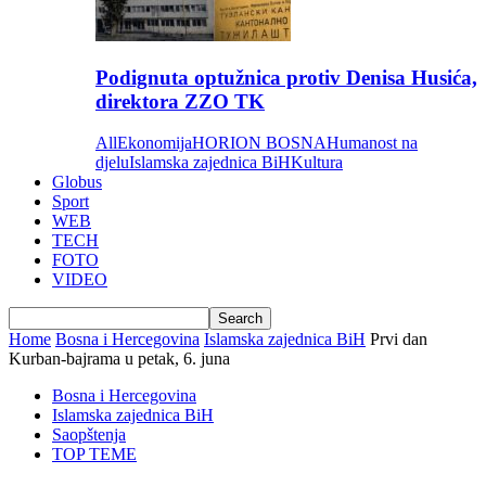
Podignuta optužnica protiv Denisa Husića,
direktora ZZO TK
All
Ekonomija
HORION BOSNA
Humanost na
djelu
Islamska zajednica BiH
Kultura
Globus
Sport
WEB
TECH
FOTO
VIDEO
Home
Bosna i Hercegovina
Islamska zajednica BiH
Prvi dan
Kurban-bajrama u petak, 6. juna
Bosna i Hercegovina
Islamska zajednica BiH
Saopštenja
TOP TEME