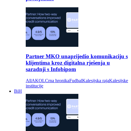
Partner MKO unaprijedio komunikaciju s
klijentima kroz digitalna rješenja u
saradnji s Infobipom
All
AKOL
Crna hronika
Fudbal
Kalesijska raja
Kalesijske
institucije
BiH