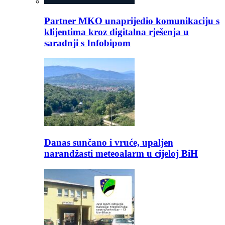
Partner MKO unaprijedio komunikaciju s
klijentima kroz digitalna rješenja u
saradnji s Infobipom
Danas sunčano i vruće, upaljen
narandžasti meteoalarm u cijeloj BiH