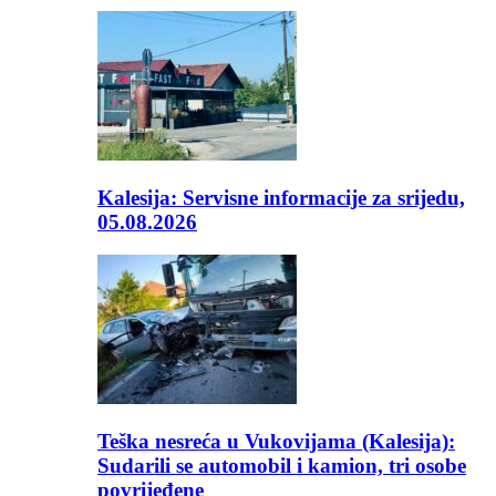
Kalesija: Servisne informacije za srijedu,
05.08.2026
Teška nesreća u Vukovijama (Kalesija):
Sudarili se automobil i kamion, tri osobe
povrijeđene