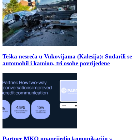
Teška nesreća u Vukovijama (Kalesija): Sudarili se
automobil i kamion, tri osobe povrijeđene
Partner MKO unaprijedio komunikaciju s