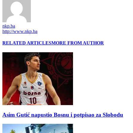
nkp.ba
http://www.nkp.ba
RELATED ARTICLES
MORE FROM AUTHOR
Asim Gutić napustio Bosnu i potpisao za Slobodu