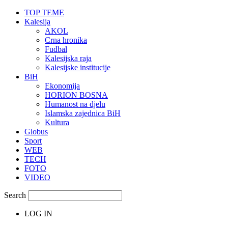
TOP TEME
Kalesija
AKOL
Crna hronika
Fudbal
Kalesijska raja
Kalesijske institucije
BiH
Ekonomija
HORION BOSNA
Humanost na djelu
Islamska zajednica BiH
Kultura
Globus
Sport
WEB
TECH
FOTO
VIDEO
Search
LOG IN