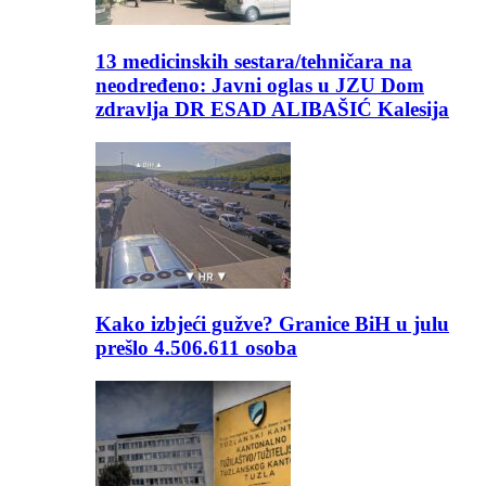
13 medicinskih sestara/tehničara na
neodređeno: Javni oglas u JZU Dom
zdravlja DR ESAD ALIBAŠIĆ Kalesija
Kako izbjeći gužve? Granice BiH u julu
prešlo 4.506.611 osoba