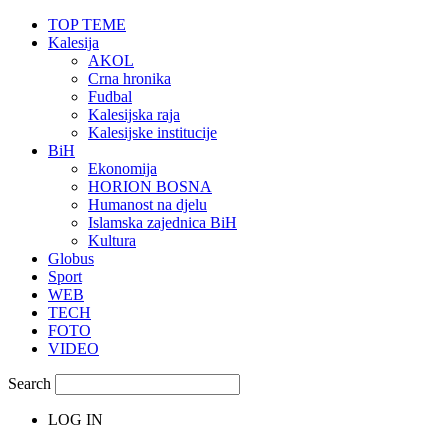
TOP TEME
Kalesija
AKOL
Crna hronika
Fudbal
Kalesijska raja
Kalesijske institucije
BiH
Ekonomija
HORION BOSNA
Humanost na djelu
Islamska zajednica BiH
Kultura
Globus
Sport
WEB
TECH
FOTO
VIDEO
Search
LOG IN