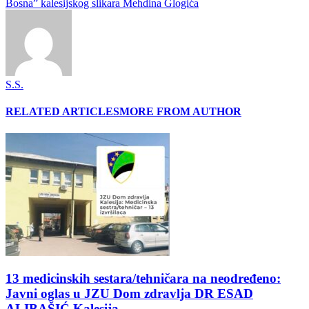
Bosna” kalesijskog slikara Mehdina Glogića
S.S.
RELATED ARTICLES
MORE FROM AUTHOR
13 medicinskih sestara/tehničara na neodređeno:
Javni oglas u JZU Dom zdravlja DR ESAD
ALIBAŠIĆ Kalesija