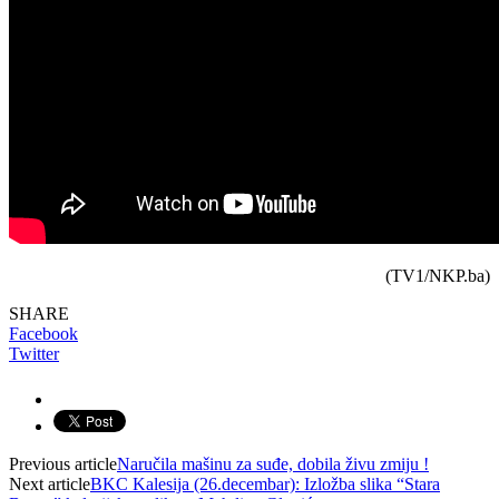
(TV1/NKP.ba)
SHARE
Facebook
Twitter
Previous article
Naručila mašinu za suđe, dobila živu zmiju !
Next article
BKC Kalesija (26.decembar): Izložba slika “Stara