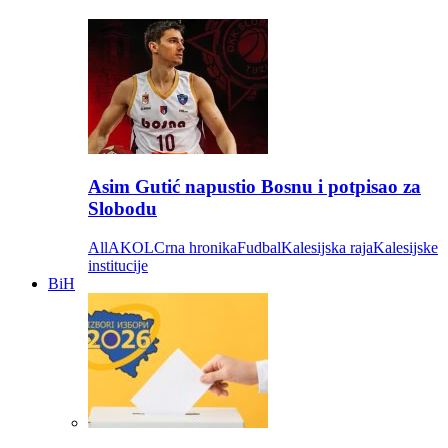
Asim Gutić napustio Bosnu i potpisao za
Slobodu
All
AKOL
Crna hronika
Fudbal
Kalesijska raja
Kalesijske
institucije
BiH