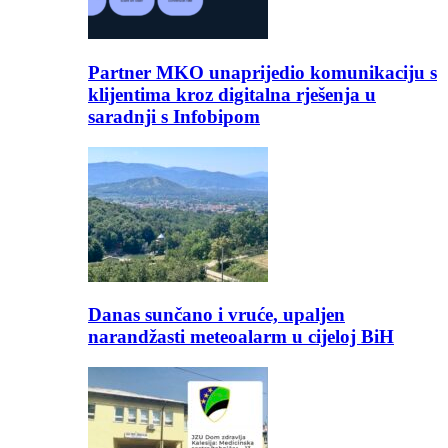
Partner MKO unaprijedio komunikaciju s
klijentima kroz digitalna rješenja u
saradnji s Infobipom
Danas sunčano i vruće, upaljen
narandžasti meteoalarm u cijeloj BiH