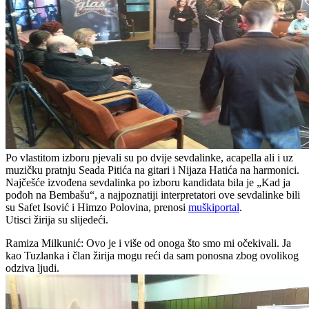
Po vlastitom izboru pjevali su po dvije sevdalinke, acapella ali i uz
muzičku pratnju Seada Pitića na gitari i Nijaza Hatića na harmonici.
Najčešće izvođena sevdalinka po izboru kandidata bila je „Kad ja
pođoh na Bembašu“, a najpoznatiji interpretatori ove sevdalinke bili
su Safet Isović i Himzo Polovina, prenosi
muškiportal
.
Utisci žirija su slijedeći.
Ramiza Milkunić: Ovo je i više od onoga što smo mi očekivali. Ja
kao Tuzlanka i član žirija mogu reći da sam ponosna zbog ovolikog
odziva ljudi.