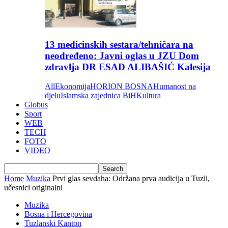
13 medicinskih sestara/tehničara na
neodređeno: Javni oglas u JZU Dom
zdravlja DR ESAD ALIBAŠIĆ Kalesija
All
Ekonomija
HORION BOSNA
Humanost na
djelu
Islamska zajednica BiH
Kultura
Globus
Sport
WEB
TECH
FOTO
VIDEO
Home
Muzika
Prvi glas sevdaha: Održana prva audicija u Tuzli,
učesnici originalni
Muzika
Bosna i Hercegovina
Tuzlanski Kanton