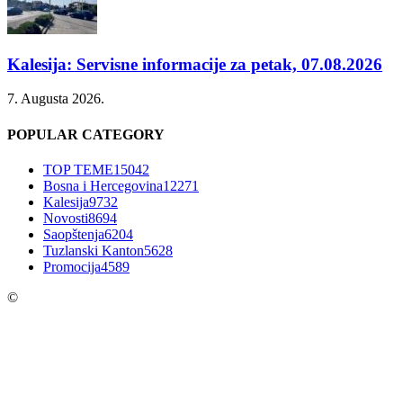
Kalesija: Servisne informacije za petak, 07.08.2026
7. Augusta 2026.
POPULAR CATEGORY
TOP TEME
15042
Bosna i Hercegovina
12271
Kalesija
9732
Novosti
8694
Saopštenja
6204
Tuzlanski Kanton
5628
Promocija
4589
©