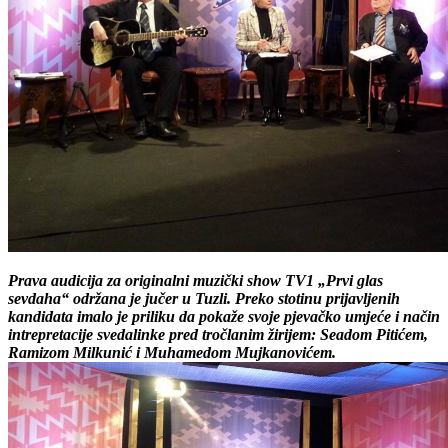
Prava audicija za originalni muzički show TV1 „Prvi glas
sevdaha“ održana je jučer u Tuzli. Preko stotinu prijavljenih
kandidata imalo je priliku da pokaže svoje pjevačko umjeće i način
intrepretacije svedalinke pred tročlanim žirijem: Seadom Pitićem,
Ramizom Milkunić i Muhamedom Mujkanovićem.