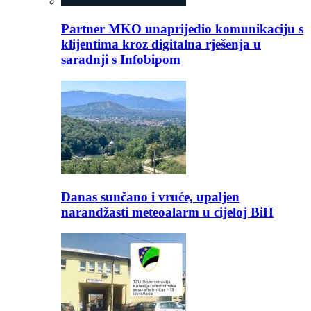
Partner MKO unaprijedio komunikaciju s
klijentima kroz digitalna rješenja u
saradnji s Infobipom
Danas sunčano i vruće, upaljen
narandžasti meteoalarm u cijeloj BiH