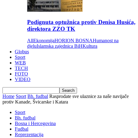
Podignuta optužnica protiv Denisa Husića,
direktora ZZO TK
All
Ekonomija
HORION BOSNA
Humanost na
djelu
Islamska zajednica BiH
Kultura
Globus
Sport
WEB
TECH
FOTO
VIDEO
Home
Sport
Bh. fudbal
Rasprodate sve ulaznice za naše navijače
protiv Kanade, Švicarske i Katara
Sport
Bh. fudbal
Bosna i Hercegovina
Fudbal
Reprezentacija