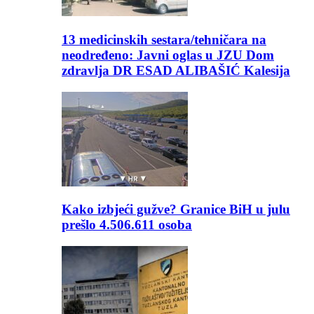
13 medicinskih sestara/tehničara na
neodređeno: Javni oglas u JZU Dom
zdravlja DR ESAD ALIBAŠIĆ Kalesija
Kako izbjeći gužve? Granice BiH u julu
prešlo 4.506.611 osoba