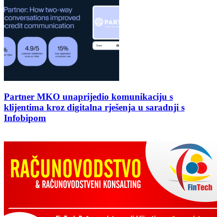
Partner MKO unaprijedio komunikaciju s
klijentima kroz digitalna rješenja u saradnji s
Infobipom