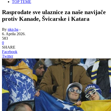
TOP TEME
Rasprodate sve ulaznice za naše navijače
protiv Kanade, Švicarske i Katara
By
nkp.ba
-
6. Aprila 2026.
583
0
SHARE
Facebook
Twitter