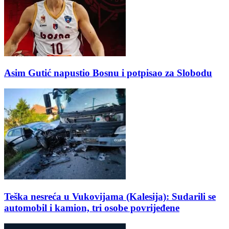
Asim Gutić napustio Bosnu i potpisao za Slobodu
Teška nesreća u Vukovijama (Kalesija): Sudarili se
automobil i kamion, tri osobe povrijeđene