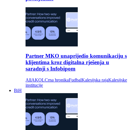
Partner MKO unaprijedio komunikaciju s
klijentima kroz digitalna rješenja u
saradnji s Infobipom
All
AKOL
Crna hronika
Fudbal
Kalesijska raja
Kalesijske
institucije
BiH