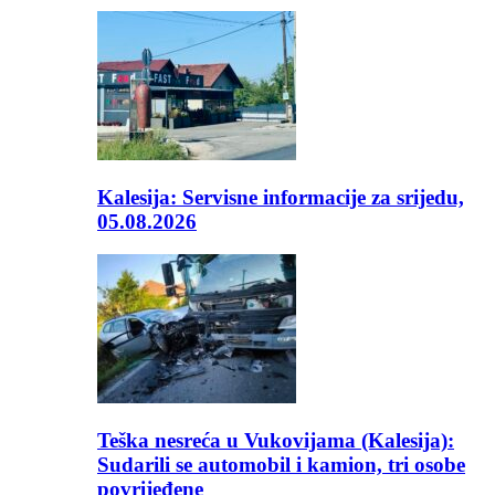
Kalesija: Servisne informacije za srijedu,
05.08.2026
Teška nesreća u Vukovijama (Kalesija):
Sudarili se automobil i kamion, tri osobe
povrijeđene