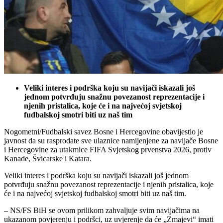
Veliki interes i podrška koju su navijači iskazali još
jednom potvrđuju snažnu povezanost reprezentacije i
njenih pristalica, koje će i na najvećoj svjetskoj
fudbalskoj smotri biti uz naš tim
Nogometni/Fudbalski savez Bosne i Hercegovine obavijestio je
javnost da su rasprodate sve ulaznice namijenjene za navijače Bosne
i Hercegovine za utakmice FIFA Svjetskog prvenstva 2026, protiv
Kanade, Švicarske i Katara.
Veliki interes i podrška koju su navijači iskazali još jednom
potvrđuju snažnu povezanost reprezentacije i njenih pristalica, koje
će i na najvećoj svjetskoj fudbalskoj smotri biti uz naš tim.
– NS/FS BiH se ovom prilikom zahvaljuje svim navijačima na
ukazanom povjerenju i podršci, uz uvjerenje da će „Zmajevi“ imati