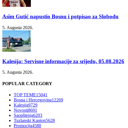
Asim Gutić napustio Bosnu i potpisao za Slobodu
5. Augusta 2026.
Kalesija: Servisne informacije za srijedu, 05.08.2026
5. Augusta 2026.
POPULAR CATEGORY
TOP TEME
15041
Bosna i Hercegovina
12269
Kalesija
9729
Novosti
8691
Saopštenja
6203
Tuzlanski Kanton
5628
Promocija
4588