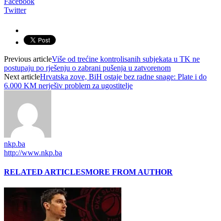
Facebook
Twitter
Previous article
Više od trećine kontrolisanih subjekata u TK ne
postupaju po rješenju o zabrani pušenja u zatvorenom
Next article
Hrvatska zove, BiH ostaje bez radne snage: Plate i do
6.000 KM nerješiv problem za ugostitelje
nkp.ba
http://www.nkp.ba
RELATED ARTICLES
MORE FROM AUTHOR