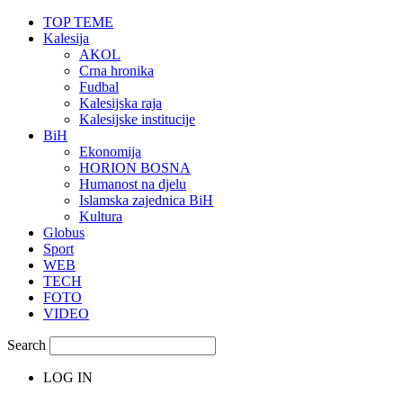
TOP TEME
Kalesija
AKOL
Crna hronika
Fudbal
Kalesijska raja
Kalesijske institucije
BiH
Ekonomija
HORION BOSNA
Humanost na djelu
Islamska zajednica BiH
Kultura
Globus
Sport
WEB
TECH
FOTO
VIDEO
Search
LOG IN