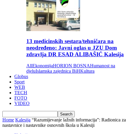
13 medicinskih sestara/tehničara na
neodređeno: Javni oglas u JZU Dom
zdravlja DR ESAD ALIBAŠIĆ Kalesija
All
Ekonomija
HORION BOSNA
Humanost na
djelu
Islamska zajednica BiH
Kultura
Globus
Sport
WEB
TECH
FOTO
VIDEO
Home
Kalesija
“Razumijevanje lažnih informacija”: Radionica za
nastavnice i nastavnike osnovnih škola u Kalesiji