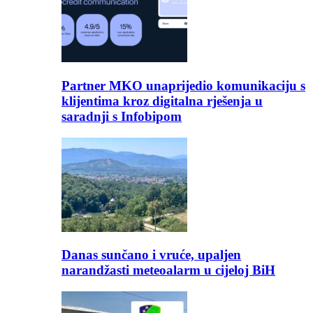
Partner MKO unaprijedio komunikaciju s
klijentima kroz digitalna rješenja u
saradnji s Infobipom
Danas sunčano i vruće, upaljen
narandžasti meteoalarm u cijeloj BiH