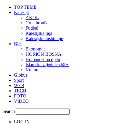
TOP TEME
Kalesija
AKOL
Crna hronika
Fudbal
Kalesijska raja
Kalesijske institucije
BiH
Ekonomija
HORION BOSNA
Humanost na djelu
Islamska zajednica BiH
Kultura
Globus
Sport
WEB
TECH
FOTO
VIDEO
Search
LOG IN