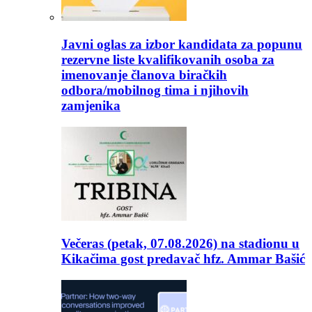
Javni oglas za izbor kandidata za popunu
rezervne liste kvalifikovanih osoba za
imenovanje članova biračkih
odbora/mobilnog tima i njihovih
zamjenika
Večeras (petak, 07.08.2026) na stadionu u
Kikačima gost predavač hfz. Ammar Bašić