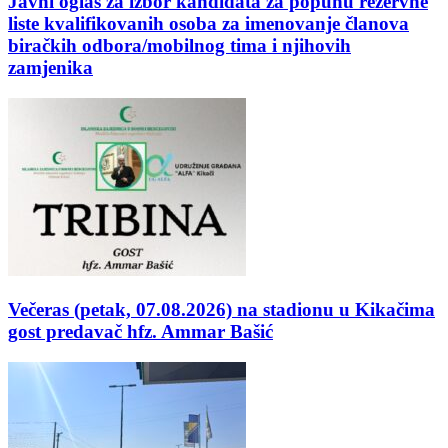
Javni oglas za izbor kandidata za popunu rezervne
liste kvalifikovanih osoba za imenovanje članova
biračkih odbora/mobilnog tima i njihovih
zamjenika
Večeras (petak, 07.08.2026) na stadionu u Kikačima
gost predavač hfz. Ammar Bašić