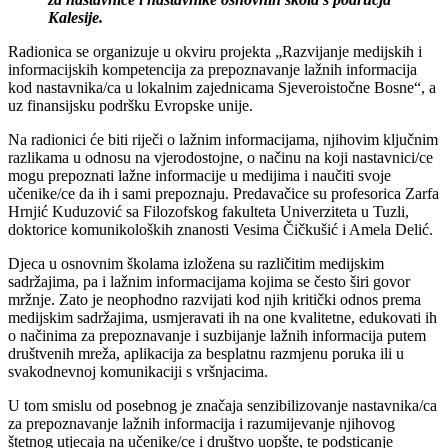
Kalesije.
Radionica se organizuje u okviru projekta „Razvijanje medijskih i
informacijskih kompetencija za prepoznavanje lažnih informacija
kod nastavnika/ca u lokalnim zajednicama Sjeveroistočne Bosne“, a
uz finansijsku podršku Evropske unije.
Na radionici će biti riječi o lažnim informacijama, njihovim ključnim
razlikama u odnosu na vjerodostojne, o načinu na koji nastavnici/ce
mogu prepoznati lažne informacije u medijima i naučiti svoje
učenike/ce da ih i sami prepoznaju. Predavačice su profesorica Zarfa
Hrnjić Kuduzović sa Filozofskog fakulteta Univerziteta u Tuzli,
doktorice komunikoloških znanosti Vesima Čičkušić i Amela Delić.
Djeca u osnovnim školama izložena su različitim medijskim
sadržajima, pa i lažnim informacijama kojima se često širi govor
mržnje. Zato je neophodno razvijati kod njih kritički odnos prema
medijskim sadržajima, usmjeravati ih na one kvalitetne, edukovati ih
o načinima za prepoznavanje i suzbijanje lažnih informacija putem
društvenih mreža, aplikacija za besplatnu razmjenu poruka ili u
svakodnevnoj komunikaciji s vršnjacima.
U tom smislu od posebnog je značaja senzibilizovanje nastavnika/ca
za prepoznavanje lažnih informacija i razumijevanje njihovog
štetnog utjecaja na učenike/ce i društvo uopšte, te podsticanje