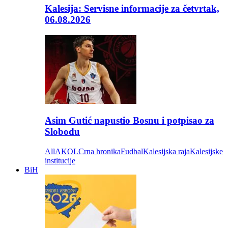
Kalesija: Servisne informacije za četvrtak,
06.08.2026
Asim Gutić napustio Bosnu i potpisao za
Slobodu
All
AKOL
Crna hronika
Fudbal
Kalesijska raja
Kalesijske
institucije
BiH