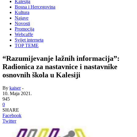
Kalesija
Bosna i Hercegovina
Kultura
Najave
Novosti
Promocija
Webcaffe
Svijet interneta
TOP TEME
“Razumijevanje lažnih informacija”:
Radionica za nastavnice i nastavnike
osnovnih škola u Kalesiji
By
kaiser
-
10. Maja 2021.
945
0
SHARE
Facebook
Twitter