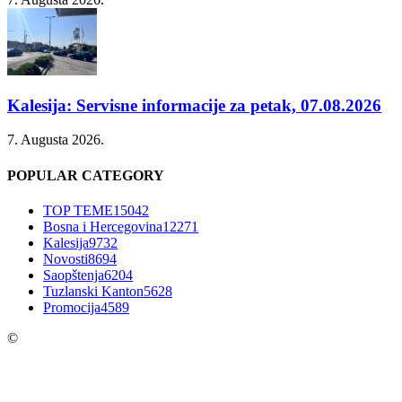
Kalesija: Servisne informacije za petak, 07.08.2026
7. Augusta 2026.
POPULAR CATEGORY
TOP TEME
15042
Bosna i Hercegovina
12271
Kalesija
9732
Novosti
8694
Saopštenja
6204
Tuzlanski Kanton
5628
Promocija
4589
©