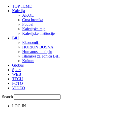
TOP TEME
Kalesija
AKOL
Crna hronika
Fudbal
Kalesijska raja
Kalesijske institucije
BiH
Ekonomija
HORION BOSNA
Humanost na djelu
Islamska zajednica BiH
Kultura
Globus
Sport
WEB
TECH
FOTO
VIDEO
Search
LOG IN