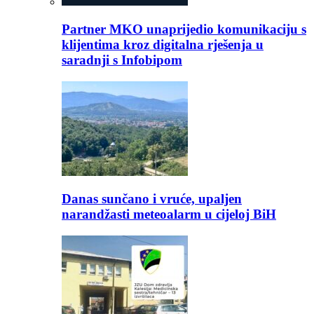
Partner MKO unaprijedio komunikaciju s
klijentima kroz digitalna rješenja u
saradnji s Infobipom
Danas sunčano i vruće, upaljen
narandžasti meteoalarm u cijeloj BiH