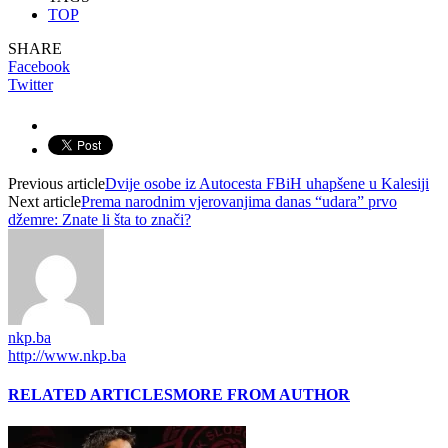
TOP
SHARE
Facebook
Twitter
Previous article
Dvije osobe iz Autocesta FBiH uhapšene u Kalesiji
Next article
Prema narodnim vjerovanjima danas “udara” prvo
džemre: Znate li šta to znači?
nkp.ba
http://www.nkp.ba
RELATED ARTICLES
MORE FROM AUTHOR