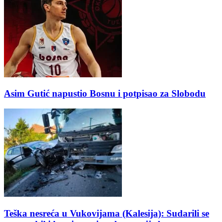
Asim Gutić napustio Bosnu i potpisao za Slobodu
Teška nesreća u Vukovijama (Kalesija): Sudarili se