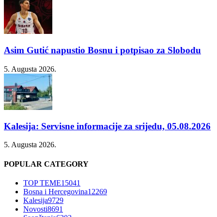
Asim Gutić napustio Bosnu i potpisao za Slobodu
5. Augusta 2026.
Kalesija: Servisne informacije za srijedu, 05.08.2026
5. Augusta 2026.
POPULAR CATEGORY
TOP TEME
15041
Bosna i Hercegovina
12269
Kalesija
9729
Novosti
8691