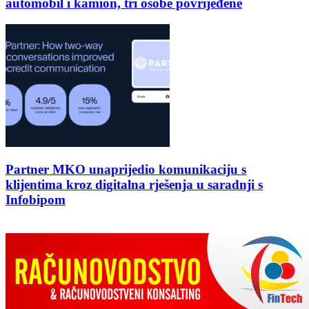
automobil i kamion, tri osobe povrijeđene
Partner MKO unaprijedio komunikaciju s
klijentima kroz digitalna rješenja u saradnji s
Infobipom