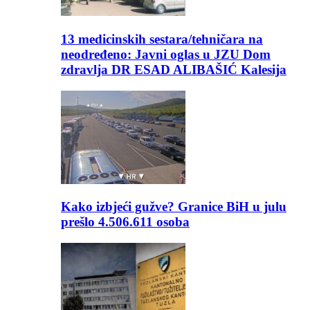
13 medicinskih sestara/tehničara na
neodređeno: Javni oglas u JZU Dom
zdravlja DR ESAD ALIBAŠIĆ Kalesija
Kako izbjeći gužve? Granice BiH u julu
prešlo 4.506.611 osoba