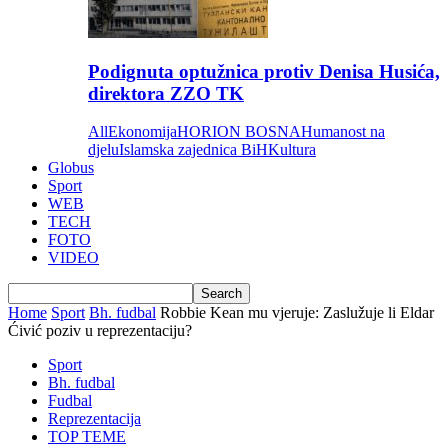
Podignuta optužnica protiv Denisa Husića,
direktora ZZO TK
All
Ekonomija
HORION BOSNA
Humanost na
djelu
Islamska zajednica BiH
Kultura
Globus
Sport
WEB
TECH
FOTO
VIDEO
Home
Sport
Bh. fudbal
Robbie Kean mu vjeruje: Zaslužuje li Eldar
Ćivić poziv u reprezentaciju?
Sport
Bh. fudbal
Fudbal
Reprezentacija
TOP TEME