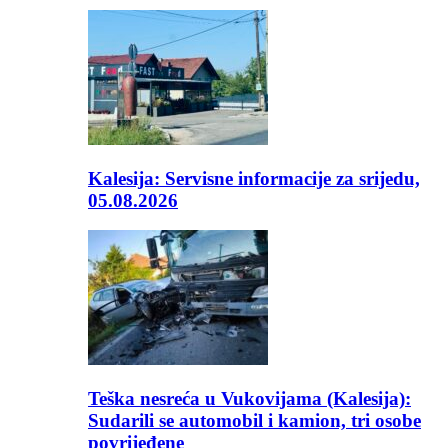
Kalesija: Servisne informacije za srijedu,
05.08.2026
Teška nesreća u Vukovijama (Kalesija):
Sudarili se automobil i kamion, tri osobe
povrijeđene