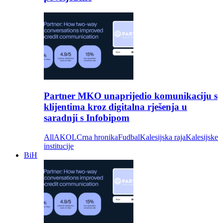
Partner MKO unaprijedio komunikaciju s
klijentima kroz digitalna rješenja u
saradnji s Infobipom
All
AKOL
Crna hronika
Fudbal
Kalesijska raja
Kalesijske
institucije
BiH