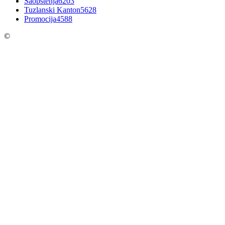
Saopštenja
6203
Tuzlanski Kanton
5628
Promocija
4588
©