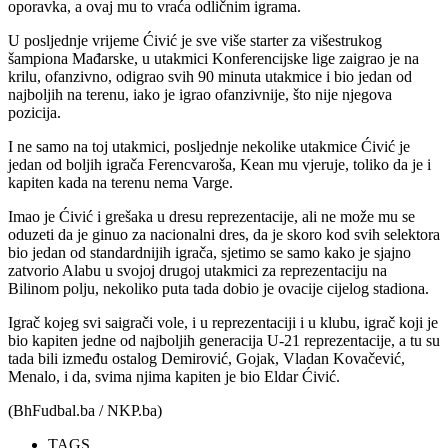
oporavka, a ovaj mu to vraća odličnim igrama.
U posljednje vrijeme Ćivić je sve više starter za višestrukog
šampiona Mađarske, u utakmici Konferencijske lige zaigrao je na
krilu, ofanzivno, odigrao svih 90 minuta utakmice i bio jedan od
najboljih na terenu, iako je igrao ofanzivnije, što nije njegova
pozicija.
I ne samo na toj utakmici, posljednje nekolike utakmice Ćivić je
jedan od boljih igrača Ferencvaroša, Kean mu vjeruje, toliko da je i
kapiten kada na terenu nema Varge.
Imao je Ćivić i grešaka u dresu reprezentacije, ali ne može mu se
oduzeti da je ginuo za nacionalni dres, da je skoro kod svih selektora
bio jedan od standardnijih igrača, sjetimo se samo kako je sjajno
zatvorio Alabu u svojoj drugoj utakmici za reprezentaciju na
Bilinom polju, nekoliko puta tada dobio je ovacije cijelog stadiona.
Igrač kojeg svi saigrači vole, i u reprezentaciji i u klubu, igrač koji je
bio kapiten jedne od najboljih generacija U-21 reprezentacije, a tu su
tada bili između ostalog Demirović, Gojak, Vladan Kovačević,
Menalo, i da, svima njima kapiten je bio Eldar Ćivić.
(BhFudbal.ba / NKP.ba)
TAGS