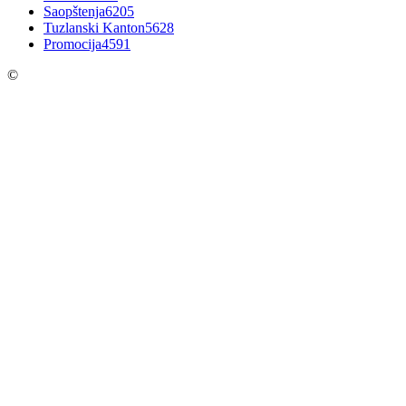
Saopštenja
6205
Tuzlanski Kanton
5628
Promocija
4591
©