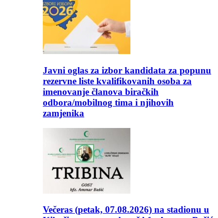
Javni oglas za izbor kandidata za popunu
rezervne liste kvalifikovanih osoba za
imenovanje članova biračkih
odbora/mobilnog tima i njihovih
zamjenika
Večeras (petak, 07.08.2026) na stadionu u