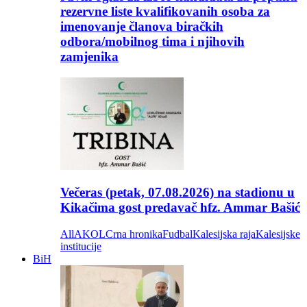
rezervne liste kvalifikovanih osoba za
imenovanje članova biračkih
odbora/mobilnog tima i njihovih
zamjenika
Večeras (petak, 07.08.2026) na stadionu u
Kikačima gost predavač hfz. Ammar Bašić
All
AKOL
Crna hronika
Fudbal
Kalesijska raja
Kalesijske
institucije
BiH