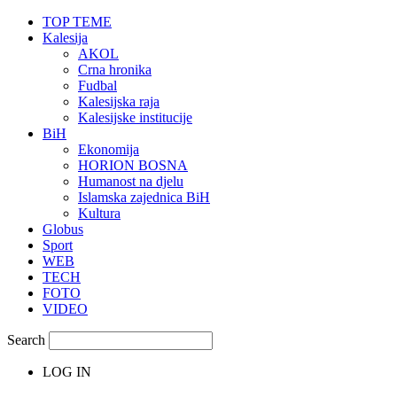
TOP TEME
Kalesija
AKOL
Crna hronika
Fudbal
Kalesijska raja
Kalesijske institucije
BiH
Ekonomija
HORION BOSNA
Humanost na djelu
Islamska zajednica BiH
Kultura
Globus
Sport
WEB
TECH
FOTO
VIDEO
Search
LOG IN