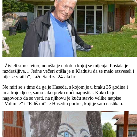
“Živjeli smo sretno, no ušla je u dob u kojoj se mijenja. Postala je
razdražljiva… Jedne večeri otišla je u Kladušu da se malo razveseli i
nije se vratila”, kaže Said za 24sata.hr.
Ne miri se s time da ga je Haseda, s kojom je u braku 35 godina i
ima troje djece, samo tako preko noći napustila. Kako bi je
nagovorio da se vrati, na njihovu je kuću stavio velike natpise
“Volim te” i “Fališ mi” te Hasedin portret, koji je sam naslikao.