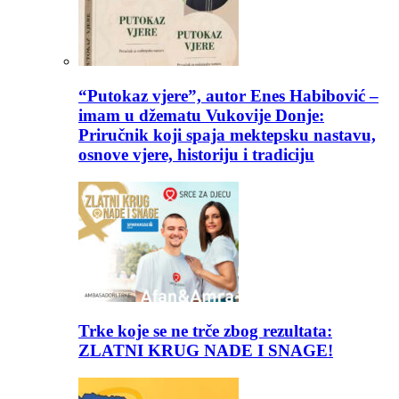
“Putokaz vjere”, autor Enes Habibović –
imam u džematu Vukovije Donje:
Priručnik koji spaja mektepsku nastavu,
osnove vjere, historiju i tradiciju
Trke koje se ne trče zbog rezultata:
ZLATNI KRUG NADE I SNAGE!