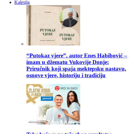
Kalesija
“Putokaz vjere”, autor Enes Habibović –
imam u džematu Vukovije Donje:
Priručnik koji spaja mektepsku nastavu,
osnove vjere, historiju i tradiciju