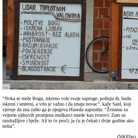
“Neka se mole Bogu, iskreno vole svoje supruge, poštuju ih, budu
iskreni i smireni, a vrlo je važno i da imaju novac”, kaže Said, koji
vjeruje da zna zašto ga je njegova Haseda napustila: “Ženama za
vrijeme njihovih promjena muškarci smrde kao tvorovi. Zato su
razdražljive i bježe. Ali to će proći, ja ću je čekati i dvije godine ako
treba”.
(NKP.ba)