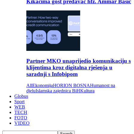
Kikačima gost predavač hfz. Ammar Bašić
Partner MKO unaprijedio komunikaciju s
klijentima kroz digitalna rješenja u
saradnji s Infobipom
All
Ekonomija
HORION BOSNA
Humanost na
djelu
Islamska zajednica BiH
Kultura
Globus
Sport
WEB
TECH
FOTO
VIDEO