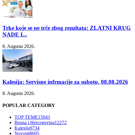
Trke koje se ne trče zbog rezultata: ZLATNI KRUG
NADE I...
8. Augusta 2026.
Kalesija: Servisne infrmacije za subotu, 08.08.2026
8. Augusta 2026.
POPULAR CATEGORY
TOP TEME
15043
Bosna i Hercegovina
12272
Kalesija
9734
Novosti
8695