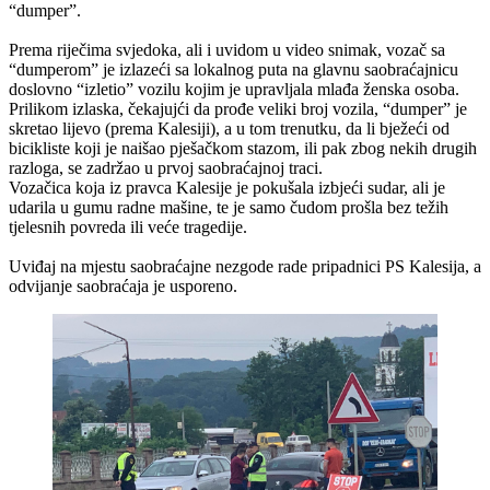
“dumper”.
Prema riječima svjedoka, ali i uvidom u video snimak, vozač sa
“dumperom” je izlazeći sa lokalnog puta na glavnu saobraćajnicu
doslovno “izletio” vozilu kojim je upravljala mlađa ženska osoba.
Prilikom izlaska, čekajujći da prođe veliki broj vozila, “dumper” je
skretao lijevo (prema Kalesiji), a u tom trenutku, da li bježeći od
bicikliste koji je naišao pješačkom stazom, ili pak zbog nekih drugih
razloga, se zadržao u prvoj saobraćajnoj traci.
Vozačica koja iz pravca Kalesije je pokušala izbjeći sudar, ali je
udarila u gumu radne mašine, te je samo čudom prošla bez težih
tjelesnih povreda ili veće tragedije.
Uviđaj na mjestu saobraćajne nezgode rade pripadnici PS Kalesija, a
odvijanje saobraćaja je usporeno.