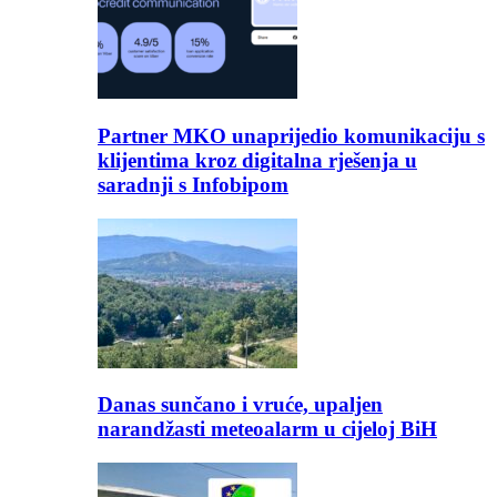
Partner MKO unaprijedio komunikaciju s
klijentima kroz digitalna rješenja u
saradnji s Infobipom
Danas sunčano i vruće, upaljen
narandžasti meteoalarm u cijeloj BiH