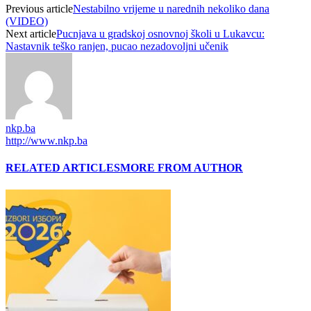
Previous article
Nestabilno vrijeme u narednih nekoliko dana
(VIDEO)
Next article
Pucnjava u gradskoj osnovnoj školi u Lukavcu:
Nastavnik teško ranjen, pucao nezadovoljni učenik
nkp.ba
http://www.nkp.ba
RELATED ARTICLES
MORE FROM AUTHOR