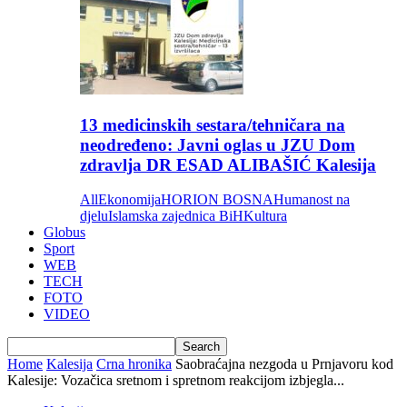
13 medicinskih sestara/tehničara na
neodređeno: Javni oglas u JZU Dom
zdravlja DR ESAD ALIBAŠIĆ Kalesija
All
Ekonomija
HORION BOSNA
Humanost na
djelu
Islamska zajednica BiH
Kultura
Globus
Sport
WEB
TECH
FOTO
VIDEO
Home
Kalesija
Crna hronika
Saobraćajna nezgoda u Prnjavoru kod
Kalesije: Vozačica sretnom i spretnom reakcijom izbjegla...