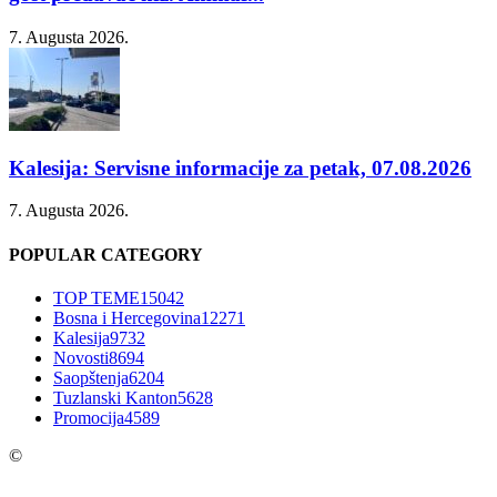
7. Augusta 2026.
Kalesija: Servisne informacije za petak, 07.08.2026
7. Augusta 2026.
POPULAR CATEGORY
TOP TEME
15042
Bosna i Hercegovina
12271
Kalesija
9732
Novosti
8694
Saopštenja
6204
Tuzlanski Kanton
5628
Promocija
4589
©