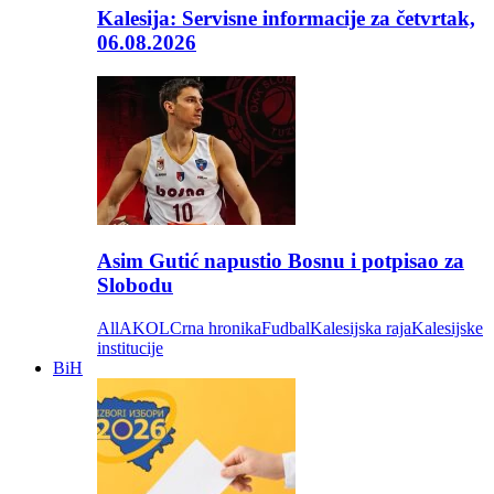
Kalesija: Servisne informacije za četvrtak,
06.08.2026
Asim Gutić napustio Bosnu i potpisao za
Slobodu
All
AKOL
Crna hronika
Fudbal
Kalesijska raja
Kalesijske
institucije
BiH