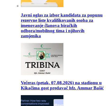
Javni oglas za izbor kandidata za popunu
rezervne liste kvalifikovanih osoba za
imenovanje članova biračkih
odbora/mobilnog tima i njihovih
zamjenika
Večeras (petak, 07.08.2026) na stadionu u
Kikačima gost predavač hfz. Ammar Bašić