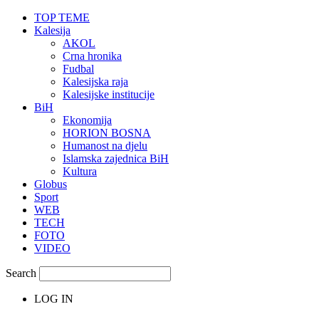
TOP TEME
Kalesija
AKOL
Crna hronika
Fudbal
Kalesijska raja
Kalesijske institucije
BiH
Ekonomija
HORION BOSNA
Humanost na djelu
Islamska zajednica BiH
Kultura
Globus
Sport
WEB
TECH
FOTO
VIDEO
Search
LOG IN