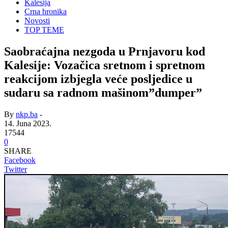
Kalesija
Crna hronika
Novosti
TOP TEME
Saobraćajna nezgoda u Prnjavoru kod
Kalesije: Vozačica sretnom i spretnom
reakcijom izbjegla veće posljedice u
sudaru sa radnom mašinom”dumper”
By
nkp.ba
-
14. Juna 2023.
17544
0
SHARE
Facebook
Twitter