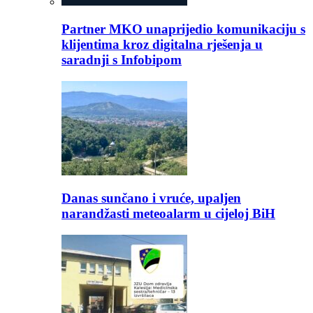
Partner MKO unaprijedio komunikaciju s
klijentima kroz digitalna rješenja u
saradnji s Infobipom
Danas sunčano i vruće, upaljen
narandžasti meteoalarm u cijeloj BiH