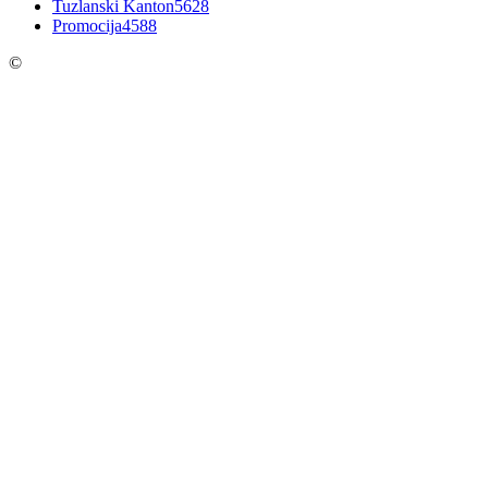
Tuzlanski Kanton
5628
Promocija
4588
©