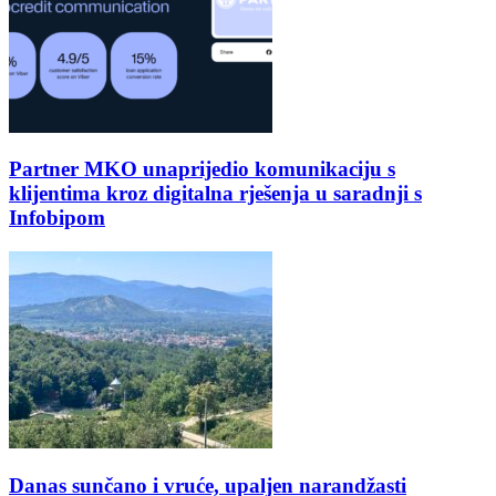
Partner MKO unaprijedio komunikaciju s
klijentima kroz digitalna rješenja u saradnji s
Infobipom
Danas sunčano i vruće, upaljen narandžasti