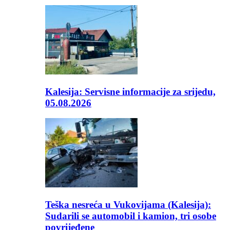
Kalesija: Servisne informacije za srijedu,
05.08.2026
Teška nesreća u Vukovijama (Kalesija):
Sudarili se automobil i kamion, tri osobe
povrijeđene