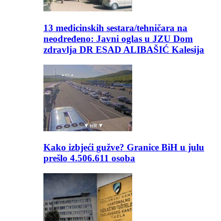
13 medicinskih sestara/tehničara na
neodređeno: Javni oglas u JZU Dom
zdravlja DR ESAD ALIBAŠIĆ Kalesija
Kako izbjeći gužve? Granice BiH u julu
prešlo 4.506.611 osoba