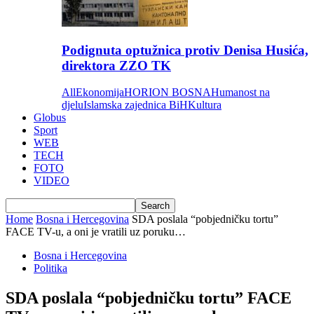
Podignuta optužnica protiv Denisa Husića,
direktora ZZO TK
All
Ekonomija
HORION BOSNA
Humanost na
djelu
Islamska zajednica BiH
Kultura
Globus
Sport
WEB
TECH
FOTO
VIDEO
Home
Bosna i Hercegovina
SDA poslala “pobjedničku tortu”
FACE TV-u, a oni je vratili uz poruku…
Bosna i Hercegovina
Politika
SDA poslala “pobjedničku tortu” FACE