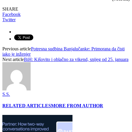
SHARE
Facebook
Twitter
Previous article
Potresna sudbina Banjalučanke: Primorana da čisti
iako je inženjer
Next article
BiH: Kišovito i oblačno za vikend, snijeg od 25. januara
S.S.
RELATED ARTICLES
MORE FROM AUTHOR