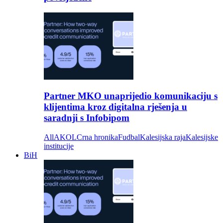
Partner MKO unaprijedio komunikaciju s
klijentima kroz digitalna rješenja u
saradnji s Infobipom
All
AKOL
Crna hronika
Fudbal
Kalesijska raja
Kalesijske
institucije
BiH