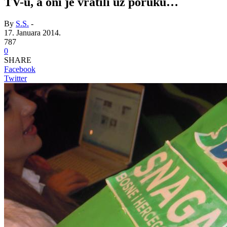
TV-u, a oni je vratili uz poruku…
By
S.S.
-
17. Januara 2014.
787
0
SHARE
Facebook
Twitter