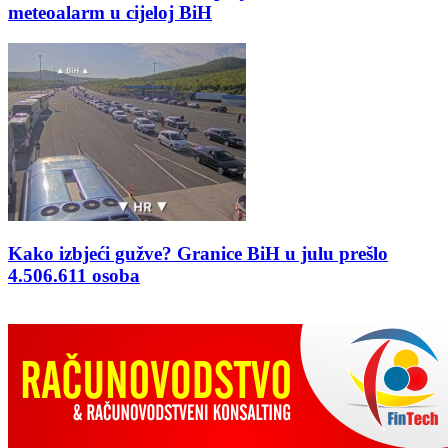
meteoalarm u cijeloj BiH
Kako izbjeći gužve? Granice BiH u julu prešlo
4.506.611 osoba