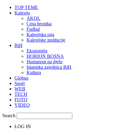
TOP TEME
Kalesija
AKOL
Crna hronika
Fudbal
Kalesijska raja
Kalesijske institucije
BiH
Ekonomija
HORION BOSNA
Humanost na djelu
Islamska zajednica BiH
Kultura
Globus
Sport
WEB
TECH
FOTO
VIDEO
Search
LOG IN