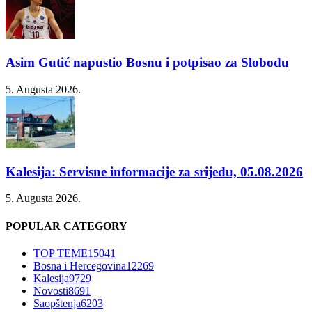
Asim Gutić napustio Bosnu i potpisao za Slobodu
5. Augusta 2026.
Kalesija: Servisne informacije za srijedu, 05.08.2026
5. Augusta 2026.
POPULAR CATEGORY
TOP TEME
15041
Bosna i Hercegovina
12269
Kalesija
9729
Novosti
8691
Saopštenja
6203