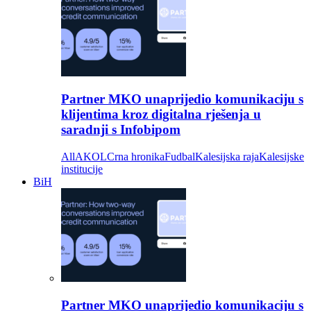
Partner MKO unaprijedio komunikaciju s
klijentima kroz digitalna rješenja u
saradnji s Infobipom
All
AKOL
Crna hronika
Fudbal
Kalesijska raja
Kalesijske
institucije
BiH
Partner MKO unaprijedio komunikaciju s