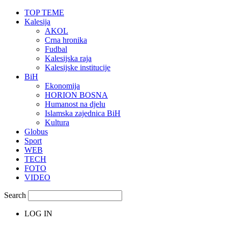
TOP TEME
Kalesija
AKOL
Crna hronika
Fudbal
Kalesijska raja
Kalesijske institucije
BiH
Ekonomija
HORION BOSNA
Humanost na djelu
Islamska zajednica BiH
Kultura
Globus
Sport
WEB
TECH
FOTO
VIDEO
Search
LOG IN