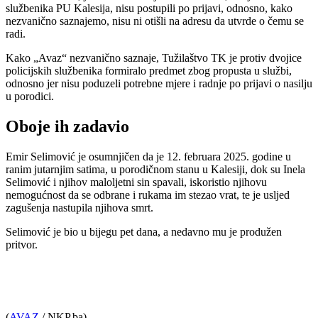
službenika PU Kalesija, nisu postupili po prijavi, odnosno, kako
nezvanično saznajemo, nisu ni otišli na adresu da utvrde o čemu se
radi.
Kako „Avaz“ nezvanično saznaje, Tužilaštvo TK je protiv dvojice
policijskih službenika formiralo predmet zbog propusta u službi,
odnosno jer nisu poduzeli potrebne mjere i radnje po prijavi o nasilju
u porodici.
Oboje ih zadavio
Emir Selimović je osumnjičen da je 12. februara 2025. godine u
ranim jutarnjim satima, u porodičnom stanu u Kalesiji, dok su Inela
Selimović i njihov maloljetni sin spavali, iskoristio njihovu
nemogućnost da se odbrane i rukama im stezao vrat, te je usljed
zagušenja nastupila njihova smrt.
Selimović je bio u bijegu pet dana, a nedavno mu je produžen
pritvor.
(
AVAZ
/ NKP.ba)