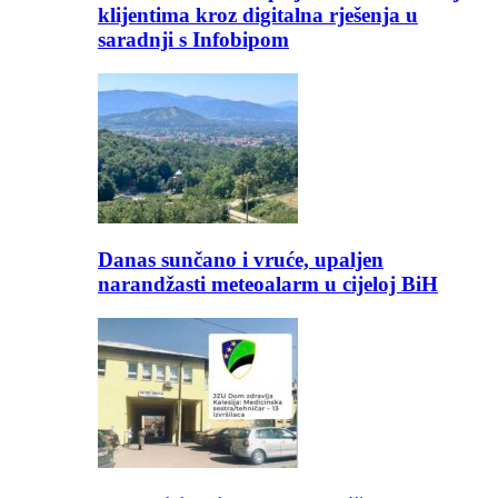
klijentima kroz digitalna rješenja u
saradnji s Infobipom
Danas sunčano i vruće, upaljen
narandžasti meteoalarm u cijeloj BiH