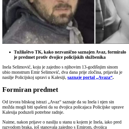
Tužilaštvo TK, kako nezvanično saznajen Avaz, formiralo
je predmet protiv dvojice policijskih službenika
Inela Selimović, koju je zajedno s njihovim 13-godišnjim sinom
ubio monstrum Emir Selimović, dva dana prije zločina, prijavila je
nasilje Policijskoj upravi u Kalesiji,
saznaje portal „Avaza“
.
Formiran predmet
Od izvora bliskog istrazi „Avaz“ saznaje da su Inela i njen sin
možda mogli biti spašeni da su dvojica policajaca Policijske uprave
Kalesija poduzeli potrebne radnje.
Naime, nakon prijave o nasilju u stanu u kojem je Inela, iako pred
razvodom braka, još stanovala zajedno s Emirom, dvojica