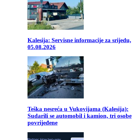
Kalesija: Servisne informacije za srijedu,
05.08.2026
Teška nesreća u Vukovijama (Kalesija):
Sudarili se automobil i kamion, tri osobe
povrijeđene