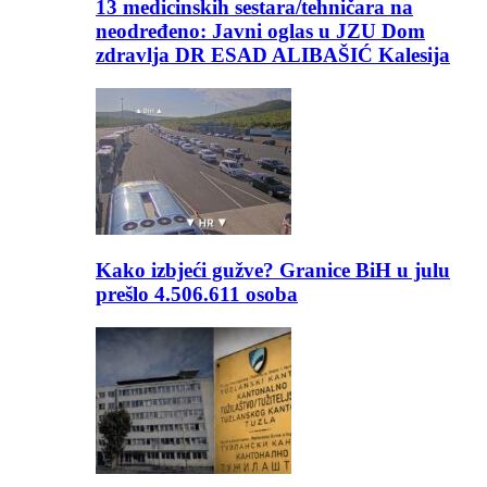
13 medicinskih sestara/tehničara na
neodređeno: Javni oglas u JZU Dom
zdravlja DR ESAD ALIBAŠIĆ Kalesija
Kako izbjeći gužve? Granice BiH u julu
prešlo 4.506.611 osoba