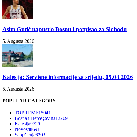
Asim Gutić napustio Bosnu i potpisao za Slobodu
5. Augusta 2026.
Kalesija: Servisne informacije za srijedu, 05.08.2026
5. Augusta 2026.
POPULAR CATEGORY
TOP TEME
15041
Bosna i Hercegovina
12269
Kalesija
9729
Novosti
8691
Saopštenja
6203