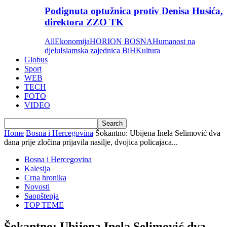
Podignuta optužnica protiv Denisa Husića,
direktora ZZO TK
All
Ekonomija
HORION BOSNA
Humanost na
djelu
Islamska zajednica BiH
Kultura
Globus
Sport
WEB
TECH
FOTO
VIDEO
Home
Bosna i Hercegovina
Šokantno: Ubijena Inela Selimović dva
dana prije zločina prijavila nasilje, dvojica policajaca...
Bosna i Hercegovina
Kalesija
Crna hronika
Novosti
Saopštenja
TOP TEME
Šokantno: Ubijena Inela Selimović dva