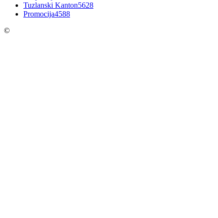
Tuzlanski Kanton
5628
Promocija
4588
©