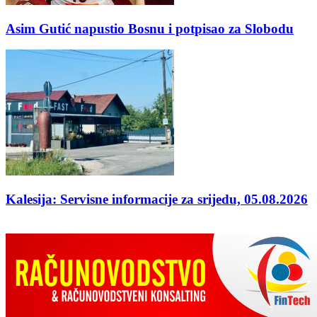
Asim Gutić napustio Bosnu i potpisao za Slobodu
Kalesija: Servisne informacije za srijedu, 05.08.2026