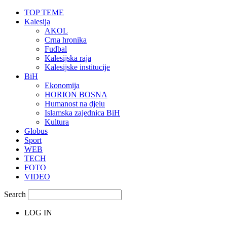
TOP TEME
Kalesija
AKOL
Crna hronika
Fudbal
Kalesijska raja
Kalesijske institucije
BiH
Ekonomija
HORION BOSNA
Humanost na djelu
Islamska zajednica BiH
Kultura
Globus
Sport
WEB
TECH
FOTO
VIDEO
Search
LOG IN