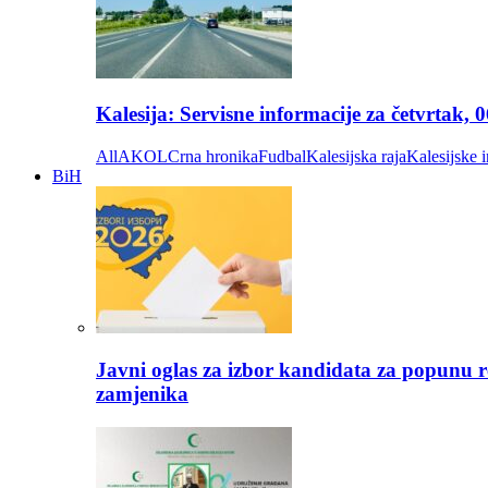
Kalesija: Servisne informacije za četvrtak, 
All
AKOL
Crna hronika
Fudbal
Kalesijska raja
Kalesijske i
BiH
Javni oglas za izbor kandidata za popunu r
zamjenika