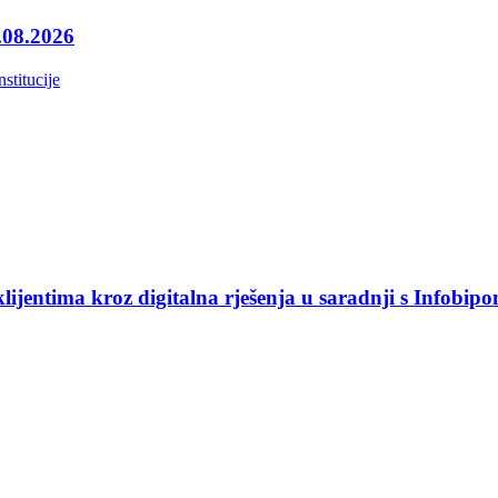
4.08.2026
nstitucije
jentima kroz digitalna rješenja u saradnji s Infobip