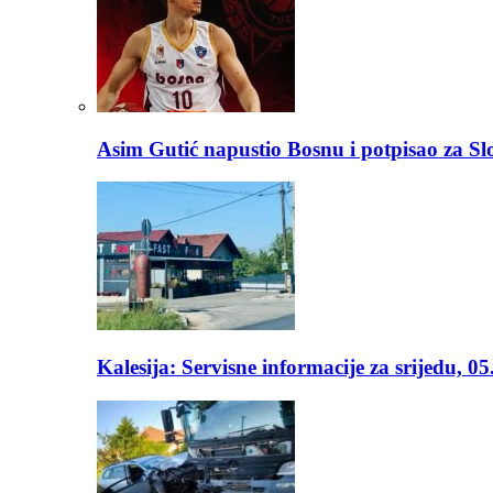
Asim Gutić napustio Bosnu i potpisao za S
Kalesija: Servisne informacije za srijedu, 0