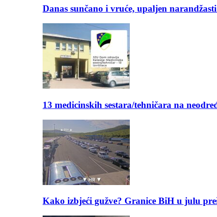
Danas sunčano i vruće, upaljen narandžasti
13 medicinskih sestara/tehničara na neod
Kako izbjeći gužve? Granice BiH u julu pre