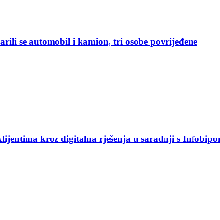
rili se automobil i kamion, tri osobe povrijeđene
jentima kroz digitalna rješenja u saradnji s Infobip