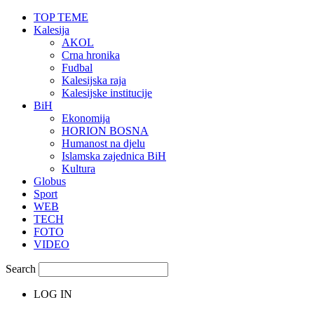
TOP TEME
Kalesija
AKOL
Crna hronika
Fudbal
Kalesijska raja
Kalesijske institucije
BiH
Ekonomija
HORION BOSNA
Humanost na djelu
Islamska zajednica BiH
Kultura
Globus
Sport
WEB
TECH
FOTO
VIDEO
Search
LOG IN