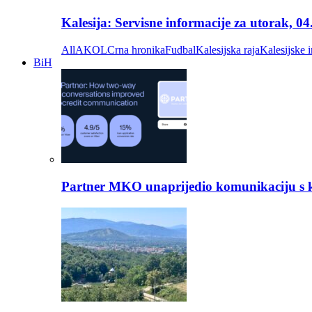
Kalesija: Servisne informacije za utorak, 0
All
AKOL
Crna hronika
Fudbal
Kalesijska raja
Kalesijske i
BiH
Partner MKO unaprijedio komunikaciju s kli