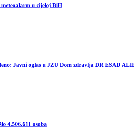
 meteoalarm u cijeloj BiH
ređeno: Javni oglas u JZU Dom zdravlja DR ESAD ALI
šlo 4.506.611 osoba