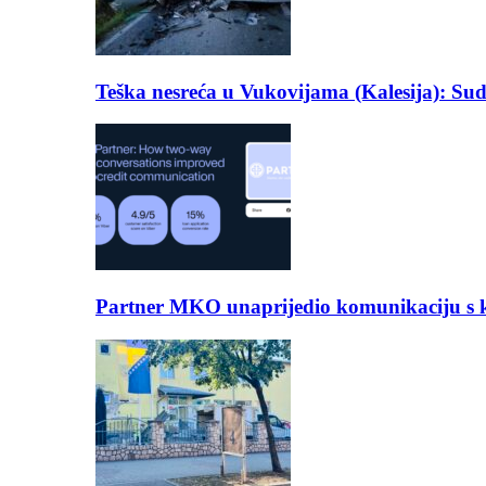
Teška nesreća u Vukovijama (Kalesija): Suda
Partner MKO unaprijedio komunikaciju s kli