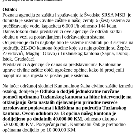
Ostalo:
Poznata agencija za zaštitu i spašavanje iz Švedske SRSA MSB, je
donirala je sistemu Civilne zaštite u našoj zemlji 6 (šest) sistema za
prečišćavanje vode, kapaciteta 6.000 l/h odnosno 144 l/dan.
Danas tokom dana predstavnici ove agencije će održati kratku
obuku u vezi sa postavljanjem i održavanjem sistema.
Ocijenjeno je da bi najbolje bilo te sisteme instalirati po 3 sistema na
području ZE-DO kantona (općine koje su najugroženije su Žepče,
Zavidovići, Maglaj i Olovo) i Tuzlanskog kantona (Sapna, Doboj-
Istok, Gradačac).
Predstavnici Agencije će danas sa predstavnicima Kantonalne
uprave civilne zaštite obići ugrožene općine, kako bi procijenili
najoptimalnija mjesta za postavljanje sistema.
Na jučer održanoj sjednici Kantonalnog štaba civilne zaštite između
ostalog, donijeta je
Odluka o dodjeli jednokratne novčane
pomoći općinama Tuzlanskog kantona za hitne intervencije na
otklanjanju šteta nastalih djelovanjem prirodne nesreće
uzrokovane poplavama i klizištima na području Tuzlanskog
kantona. Ovom odukom za 13 općina našeg kantona je
dodijeljeno po dodatnih 40.000,00 KM
, odnosno ukupno
520.000,00 KM. Podsjećanja radi, Kantonalni štab je prethodno
općinama dodijelio po 10.000,00 KM.