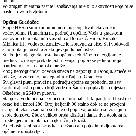
bunara.
Po drugim mjerama zaštite i spašavanja nije bilo aktivnosti koje bi se
našle u ovom izvještaju
Općina Gradačac
Ekipe HES-a su u kontinuiranom praćenju kvaliteta vode u
vodovodima i bunarima na području općine. Voda u gradskom
vodovodu te u lokalnim vovodima Domažić, Vrelo, Hukalo,
Mionica III i vodovod Zmajevac je ispravna za piće. Svi vodovodi
su u funkciji i uredno snabdijevaju domaćinstva.
Snabdijevanje grada i ostatka općine električnom energijom je
uredno, uz manje prekide radi rušenja i popravke jednog broja
bandera nisko – naponske mreže.
Zbog nemogućnosti odvoza smeća na deponiju u Doboju, smeće se
odlaže, privremeno, na deponiju Višnjik u Gradačcu.
Svi glavni putni pravci na području općine su prohodni za sav
saobraćaj, osim puteva koji vode do Šamca (poplavljena mjesta).
Oštećeno je 2640 m puteva.
Stanje sa vodotocima je vraćeno u normalu. Ukupan broj klizišta je
ostao isti i iznosi 280. Broj iseljenih 90 stalno dok se ne procjeni
stanje objekata, saniraju se štete od poplava, građani se vraćaju u
svoje domove. Zbog velikog broja klizišta i danas dva geologa iz
Tuzle i jedan tim obilaze najkritičnija klizišta.
Autobuski saobraćaj se odvija otežano a u pojedinim djelovima
općine je obustavljen.