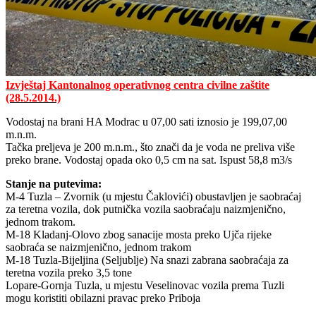
Izvještaj Kantonalnog operativnog centra civilne zaštite
(28.5.2014.)
Vodostaj na brani HA Modrac u 07,00 sati iznosio je 199,07,00
m.n.m.
Tačka preljeva je 200 m.n.m., što znači da je voda ne preliva više
preko brane. Vodostaj opada oko 0,5 cm na sat. Ispust 58,8 m3/s
Stanje na putevima:
M-4 Tuzla – Zvornik (u mjestu Čaklovići) obustavljen je saobraćaj
za teretna vozila, dok putnička vozila saobraćaju naizmjenično,
jednom trakom.
M-18 Kladanj-Olovo zbog sanacije mosta preko Ujča rijeke
saobraća se naizmjenično, jednom trakom
M-18 Tuzla-Bijeljina (Seljublje) Na snazi zabrana saobraćaja za
teretna vozila preko 3,5 tone
Lopare-Gornja Tuzla, u mjestu Veselinovac vozila prema Tuzli
mogu koristiti obilazni pravac preko Priboja