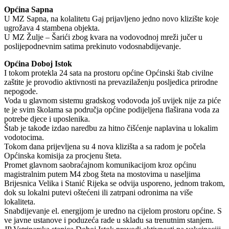
Općina Sapna
U MZ Sapna, na kolalitetu Gaj prijavljeno jedno novo klizište koje
ugrožava 4 stambena objekta.
U MZ Žulje – Šarići zbog kvara na vodovodnoj mreži jučer u
poslijepodnevnim satima prekinuto vodosnabdijevanje.
Općina Doboj Istok
I tokom protekla 24 sata na prostoru općine Općinski štab civilne
zaštite je provodio aktivnosti na prevazilaženju posljedica prirodne
nepogode.
Voda u glavnom sistemu gradskog vodovoda još uvijek nije za piće
te je svim školama sa područja općine podijeljena flaširana voda za
potrebe djece i uposlenika.
Štab je takođe izdao naredbu za hitno čišćenje naplavina u lokalim
vodotocima.
Tokom dana prijevljena su 4 nova klizišta a sa radom je počela
Općinska komisija za procjenu šteta.
Promet glavnom saobraćajnom komunikacijom kroz općinu
magistralnim putem M4 zbog šteta na mostovima u naseljima
Brijesnica Velika i Stanić Rijeka se odvija usporeno, jednom trakom,
dok su lokalni putevi oštećeni ili zatrpani odronima na više
lokaliteta.
Snabdijevanje el. energijom je uredno na cijelom prostoru općine. S
ve javne ustanove i poduzeća rade u skladu sa trenutnim stanjem.