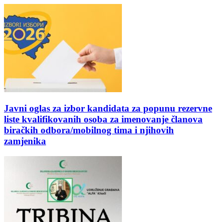
Javni oglas za izbor kandidata za popunu rezervne
liste kvalifikovanih osoba za imenovanje članova
biračkih odbora/mobilnog tima i njihovih
zamjenika