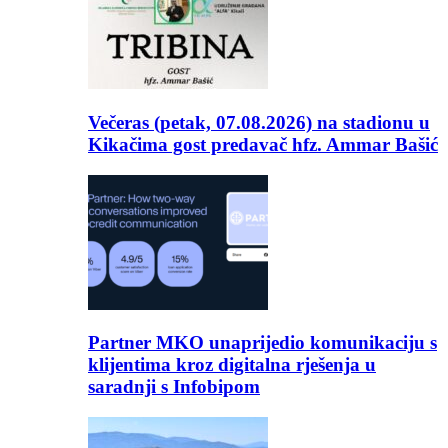
Večeras (petak, 07.08.2026) na stadionu u
Kikačima gost predavač hfz. Ammar Bašić
Partner MKO unaprijedio komunikaciju s
klijentima kroz digitalna rješenja u
saradnji s Infobipom