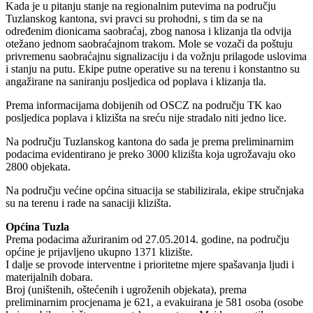
Kada je u pitanju stanje na regionalnim putevima na području
Tuzlanskog kantona, svi pravci su prohodni, s tim da se na
određenim dionicama saobraćaj, zbog nanosa i klizanja tla odvija
otežano jednom saobraćajnom trakom. Mole se vozači da poštuju
privremenu saobraćajnu signalizaciju i da vožnju prilagode uslovima
i stanju na putu. Ekipe putne operative su na terenu i konstantno su
angažirane na saniranju posljedica od poplava i klizanja tla.
Prema informacijama dobijenih od OSCZ na području TK kao
posljedica poplava i klizišta na sreću nije stradalo niti jedno lice.
Na području Tuzlanskog kantona do sada je prema preliminarnim
podacima evidentirano je preko 3000 klizišta koja ugrožavaju oko
2800 objekata.
Na području većine općina situacija se stabilizirala, ekipe stručnjaka
su na terenu i rade na sanaciji klizišta.
Općina Tuzla
Prema podacima ažuriranim od 27.05.2014. godine, na području
općine je prijavljeno ukupno 1371 klizište.
I dalje se provode interventne i prioritetne mjere spašavanja ljudi i
materijalnih dobara.
Broj (uništenih, oštećenih i ugroženih objekata), prema
preliminarnim procjenama je 621, a evakuirana je 581 osoba (osobe