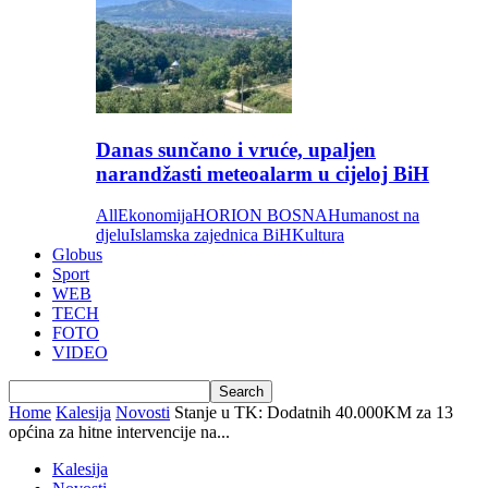
Danas sunčano i vruće, upaljen
narandžasti meteoalarm u cijeloj BiH
All
Ekonomija
HORION BOSNA
Humanost na
djelu
Islamska zajednica BiH
Kultura
Globus
Sport
WEB
TECH
FOTO
VIDEO
Home
Kalesija
Novosti
Stanje u TK: Dodatnih 40.000KM za 13
općina za hitne intervencije na...
Kalesija