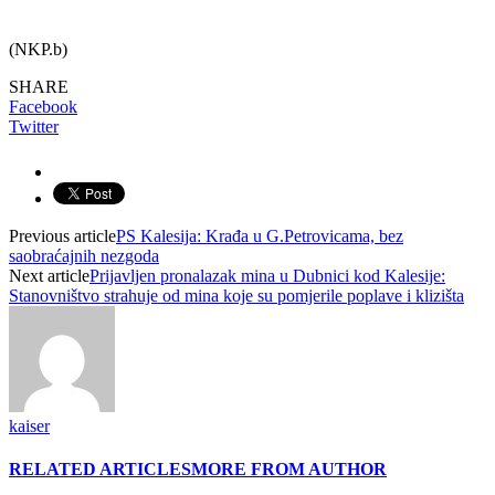
(NKP.b)
SHARE
Facebook
Twitter
Previous article
PS Kalesija: Krađa u G.Petrovicama, bez
saobraćajnih nezgoda
Next article
Prijavljen pronalazak mina u Dubnici kod Kalesije:
Stanovništvo strahuje od mina koje su pomjerile poplave i klizišta
kaiser
RELATED ARTICLES
MORE FROM AUTHOR