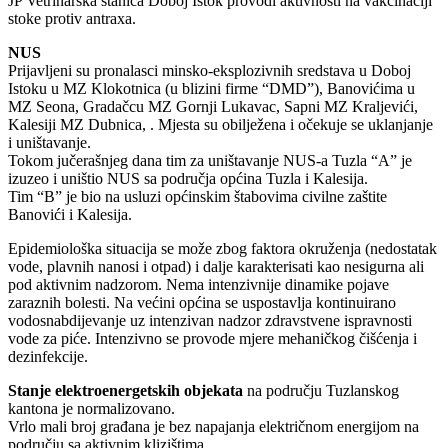
JP Vetrinarska stanica Doboj Istok provodi aktivnosti na vakcinaciji
stoke protiv antraxa.
NUS
Prijavljeni su pronalasci minsko-eksplozivnih sredstava u Doboj
Istoku u MZ Klokotnica (u blizini firme “DMD”), Banovićima u
MZ Seona, Gradačcu MZ Gornji Lukavac, Sapni MZ Kraljevići,
Kalesiji MZ Dubnica, . Mjesta su obilježena i očekuje se uklanjanje
i uništavanje.
Tokom jučerašnjeg dana tim za uništavanje NUS-a Tuzla “A” je
izuzeo i uništio NUS sa područja općina Tuzla i Kalesija.
Tim “B” je bio na usluzi općinskim štabovima civilne zaštite
Banovići i Kalesija.
Epidemiološka situacija se može zbog faktora okruženja (nedostatak
vode, plavnih nanosi i otpad) i dalje karakterisati kao nesigurna ali
pod aktivnim nadzorom. Nema intenzivnije dinamike pojave
zaraznih bolesti. Na većini općina se uspostavlja kontinuirano
vodosnabdijevanje uz intenzivan nadzor zdravstvene ispravnosti
vode za piće. Intenzivno se provode mjere mehaničkog čišćenja i
dezinfekcije.
Stanje elektroenergetskih objekata
na području Tuzlanskog
kantona je normalizovano.
Vrlo mali broj građana je bez napajanja električnom energijom na
području sa aktivnim klizištima.