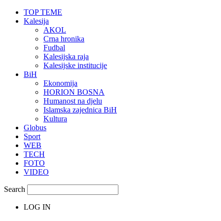
TOP TEME
Kalesija
AKOL
Crna hronika
Fudbal
Kalesijska raja
Kalesijske institucije
BiH
Ekonomija
HORION BOSNA
Humanost na djelu
Islamska zajednica BiH
Kultura
Globus
Sport
WEB
TECH
FOTO
VIDEO
Search
LOG IN