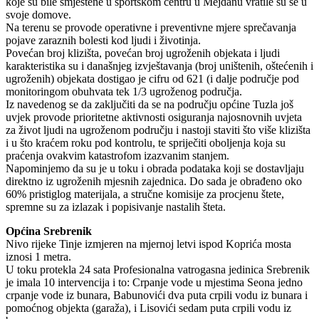
koje su bile smještene u sportskom centru u Mejdanu vratile su se u
svoje domove.
Na terenu se provode operativne i preventivne mjere sprečavanja
pojave zaraznih bolesti kod ljudi i životinja.
Povećan broj klizišta, povećan broj ugroženih objekata i ljudi
karakteristika su i današnjeg izvještavanja (broj uništenih, oštećenih i
ugroženih) objekata dostigao je cifru od 621 (i dalje područje pod
monitoringom obuhvata tek 1/3 ugroženog područja.
Iz navedenog se da zaključiti da se na području općine Tuzla još
uvjek provode prioritetne aktivnosti osiguranja najosnovnih uvjeta
za život ljudi na ugroženom području i nastoji staviti što više klizišta
i u što kraćem roku pod kontrolu, te spriječiti oboljenja koja su
praćenja ovakvim katastrofom izazvanim stanjem.
Napominjemo da su je u toku i obrada podataka koji se dostavljaju
direktno iz ugroženih mjesnih zajednica. Do sada je obrađeno oko
60% pristiglog materijala, a stručne komisije za procjenu štete,
spremne su za izlazak i popisivanje nastalih šteta.
Općina Srebrenik
Nivo rijeke Tinje izmjeren na mjernoj letvi ispod Koprića mosta
iznosi 1 metra.
U toku protekla 24 sata Profesionalna vatrogasna jedinica Srebrenik
je imala 10 intervencija i to: Crpanje vode u mjestima Seona jedno
crpanje vode iz bunara, Babunovići dva puta crpili vodu iz bunara i
pomoćnog objekta (garaža), i Lisovići sedam puta crpili vodu iz