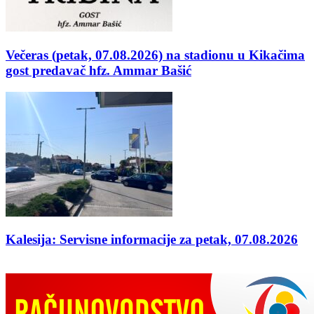
Večeras (petak, 07.08.2026) na stadionu u Kikačima
gost predavač hfz. Ammar Bašić
Kalesija: Servisne informacije za petak, 07.08.2026