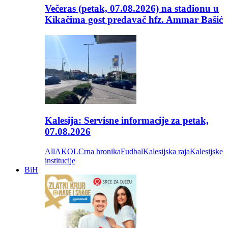
Večeras (petak, 07.08.2026) na stadionu u
Kikačima gost predavač hfz. Ammar Bašić
Kalesija: Servisne informacije za petak,
07.08.2026
All
AKOL
Crna hronika
Fudbal
Kalesijska raja
Kalesijske
institucije
BiH