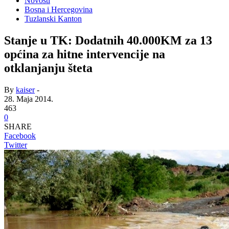
Novosti
Bosna i Hercegovina
Tuzlanski Kanton
Stanje u TK: Dodatnih 40.000KM za 13
općina za hitne intervencije na
otklanjanju šteta
By
kaiser
-
28. Maja 2014.
463
0
SHARE
Facebook
Twitter