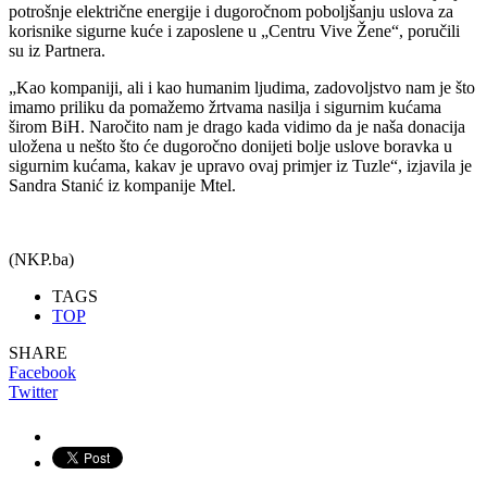
potrošnje električne energije i dugoročnom poboljšanju uslova za
korisnike sigurne kuće i zaposlene u
„
Centru Vive Žene“, poručili
su iz Partner
a
.
„Kao kompaniji, ali i kao humanim ljudima, zadovoljstvo nam je što
imamo priliku da pomažemo žrtvama nasilja i sigurnim kućama
širom BiH. Naročito nam je drago kada vidimo da je naša donacija
uložena u nešto što će dugoročno donijeti bolje uslove boravka u
sigurnim kućama, kakav je upravo ovaj primjer iz Tuzle“
, i
zjavila je
Sandra Stanić iz kompanije M
tel
.
(NKP.ba)
TAGS
TOP
SHARE
Facebook
Twitter