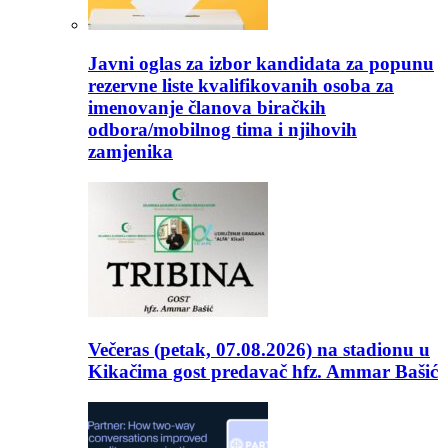
Javni oglas za izbor kandidata za popunu
rezervne liste kvalifikovanih osoba za
imenovanje članova biračkih
odbora/mobilnog tima i njihovih
zamjenika
Večeras (petak, 07.08.2026) na stadionu u
Kikačima gost predavač hfz. Ammar Bašić