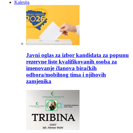
Kalesija
Javni oglas za izbor kandidata za popunu
rezervne liste kvalifikovanih osoba za
imenovanje članova biračkih
odbora/mobilnog tima i njihovih
zamjenika