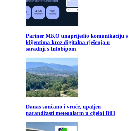
Partner MKO unaprijedio komunikaciju s
klijentima kroz digitalna rješenja u
saradnji s Infobipom
Danas sunčano i vruće, upaljen
narandžasti meteoalarm u cijeloj BiH