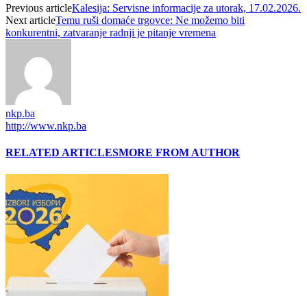
Previous article
Kalesija: Servisne informacije za utorak, 17.02.2026.
Next article
Temu ruši domaće trgovce: Ne možemo biti
konkurentni, zatvaranje radnji je pitanje vremena
nkp.ba
http://www.nkp.ba
RELATED ARTICLES
MORE FROM AUTHOR