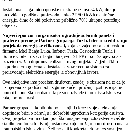
Instalirana snaga fotonaponske elektrane iznosi
24 kW
, dok je
predviđena godišnja proizvodnja oko
27.500 kWh električne
energije
, čime će biti pokriveno približno
70% ukupne potrošnje
objekta.
Najveći
sponzor i organizator ugradnje solarnih panela i
prateće opreme
je
Partner
grupacija
Tuzla
,
lider u kreditiranju
projekata energijske efikasnosti,
koja je, zajedno sa partnerskim
firmama
M
tel
Banja Luka
,
Infonet Tuzla, Cestotehnik Tuzla i
Source Code Tuzla
,
nLogic Sarajevo, SHPP d.o.o Sarajevo
,
dala
izuzetno važan doprinos realizaciji ovog projekta. Zajedničkim
naporima omogućena je instalacija savremenog sistema za
proizvodnju električne energije iz obnovljivih izvora
.
Ova inicijativa ima poseban društveni značaj, s obzirom na to da je
usmjerena ka podršci radu sigurne kuće i pružanju
psihosocijalne
pomoći i podrške osobama koje su doživjele traumatska iskustva
rata, torture i nasilja.
Partner
grupacija
kontinuirano nastoji da kroz svoje djelovanje
doprinese brizi o zdravlju i dobrobiti ugroženih kategorija društva.
Ovaj projekat vidimo kao podršku unapređenju zdravstvene zaštite i
stabilnijem funkcionisanju ustanova koje pružaju pomoć osobama sa
traumatskim iskustvima.
Želimo
dati konkretan doprinos smanjenju