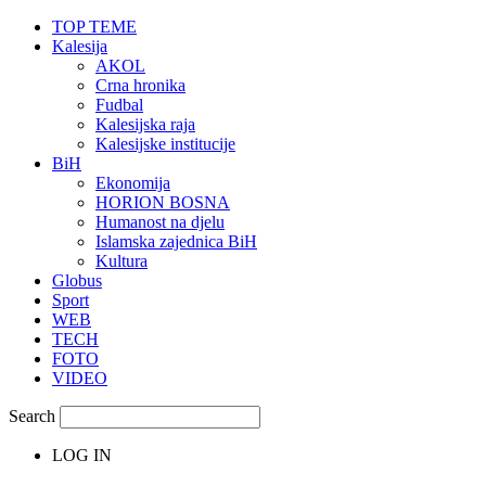
TOP TEME
Kalesija
AKOL
Crna hronika
Fudbal
Kalesijska raja
Kalesijske institucije
BiH
Ekonomija
HORION BOSNA
Humanost na djelu
Islamska zajednica BiH
Kultura
Globus
Sport
WEB
TECH
FOTO
VIDEO
Search
LOG IN