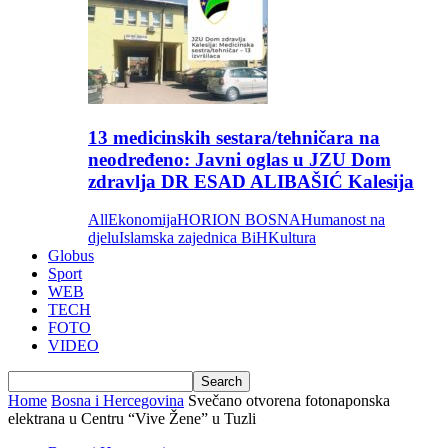
13 medicinskih sestara/tehničara na
neodređeno: Javni oglas u JZU Dom
zdravlja DR ESAD ALIBAŠIĆ Kalesija
All
Ekonomija
HORION BOSNA
Humanost na
djelu
Islamska zajednica BiH
Kultura
Globus
Sport
WEB
TECH
FOTO
VIDEO
Home
Bosna i Hercegovina
Svečano otvorena fotonaponska
elektrana u Centru “Vive Žene” u Tuzli