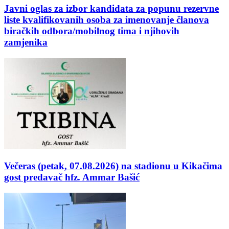
Javni oglas za izbor kandidata za popunu rezervne
liste kvalifikovanih osoba za imenovanje članova
biračkih odbora/mobilnog tima i njihovih
zamjenika
Večeras (petak, 07.08.2026) na stadionu u Kikačima
gost predavač hfz. Ammar Bašić