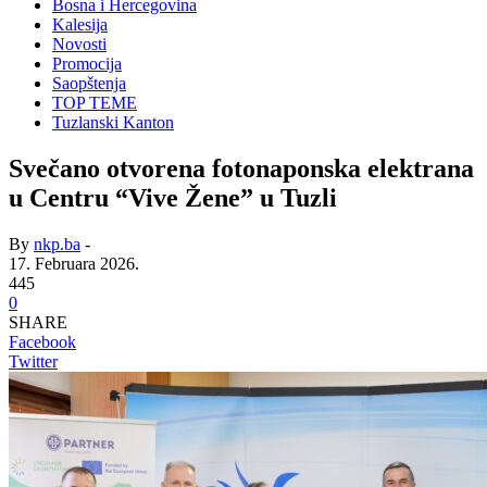
Bosna i Hercegovina
Kalesija
Novosti
Promocija
Saopštenja
TOP TEME
Tuzlanski Kanton
Svečano otvorena fotonaponska elektrana
u Centru “Vive Žene” u Tuzli
By
nkp.ba
-
17. Februara 2026.
445
0
SHARE
Facebook
Twitter