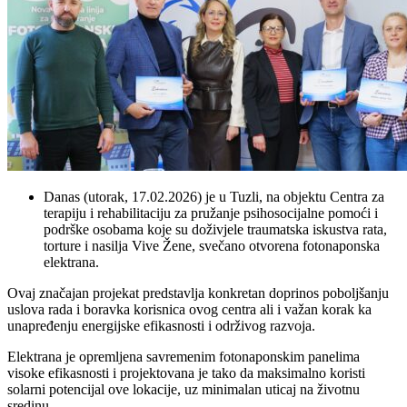
Danas (utorak, 17.02.2026) je u Tuzli
, na objektu
Centra za
terapiju i rehabilitaciju za pružanje psihosocijalne pomoći
i
podrške osobama koje su doživjele traumatska iskustva rata,
torture i nasilja
Vive Žene
,
svečano otvorena fotonaponska
elektrana
.
Ovaj značajan projekat predstavlja
konkretan doprinos poboljšanju
uslova rada i boravka korisnica ovog centra ali i
važan korak ka
unapređenju
energijske
efikasnosti i održivog razvoja
.
Elektrana je opremljena savremenim fotonaponskim panelima
visoke efikasnosti i projektovana je tako da maksimalno koristi
solarni potencijal ove lokacije, uz minimalan uticaj na životnu
sredinu.