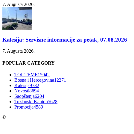
7. Augusta 2026.
Kalesija: Servisne informacije za petak, 07.08.2026
7. Augusta 2026.
POPULAR CATEGORY
TOP TEME
15042
Bosna i Hercegovina
12271
Kalesija
9732
Novosti
8694
Saopštenja
6204
Tuzlanski Kanton
5628
Promocija
4589
©