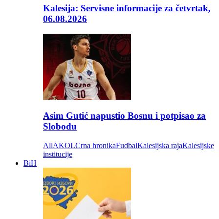
Kalesija: Servisne informacije za četvrtak,
06.08.2026
Asim Gutić napustio Bosnu i potpisao za
Slobodu
All
AKOL
Crna hronika
Fudbal
Kalesijska raja
Kalesijske
institucije
BiH