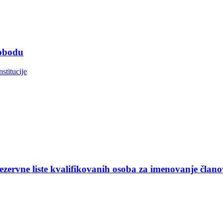
lobodu
nstitucije
ezervne liste kvalifikovanih osoba za imenovanje član