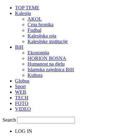
TOP TEME
Kalesija
AKOL
Crna hronika
Fudbal
Kalesijska raja
Kalesijske institucije
BiH
Ekonomija
HORION BOSNA
Humanost na djelu
Islamska zajednica BiH
Kultura
Globus
Sport
WEB
TECH
FOTO
VIDEO
Search
LOG IN