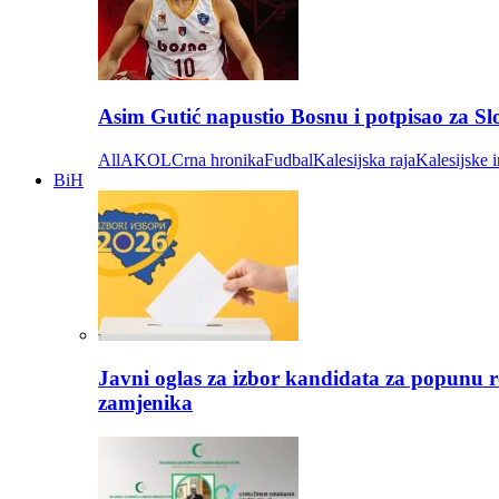
Asim Gutić napustio Bosnu i potpisao za S
All
AKOL
Crna hronika
Fudbal
Kalesijska raja
Kalesijske i
BiH
Javni oglas za izbor kandidata za popunu r
zamjenika