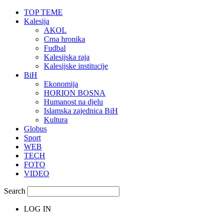
TOP TEME
Kalesija
AKOL
Crna hronika
Fudbal
Kalesijska raja
Kalesijske institucije
BiH
Ekonomija
HORION BOSNA
Humanost na djelu
Islamska zajednica BiH
Kultura
Globus
Sport
WEB
TECH
FOTO
VIDEO
Search
LOG IN