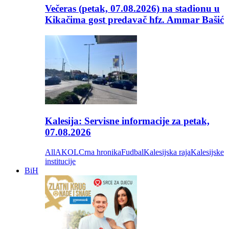
Večeras (petak, 07.08.2026) na stadionu u
Kikačima gost predavač hfz. Ammar Bašić
Kalesija: Servisne informacije za petak,
07.08.2026
All
AKOL
Crna hronika
Fudbal
Kalesijska raja
Kalesijske
institucije
BiH