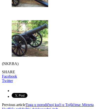
(NKP.BA)
SHARE
Facebook
Twitter
Previous article
Tuga u porodičnoj kući u Tojšićima: Mirzeta