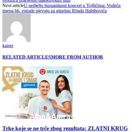
Hodžića priklještio dalekovodni stub
Next article
U nedjelju humanitarni koncert u Tojšićima: Vodeća
imena bh. estrade pjevaju za gitaristu Rijada Habibovića
kaiser
RELATED ARTICLES
MORE FROM AUTHOR
Trke koje se ne trče zbog rezultata: ZLATNI KRUG