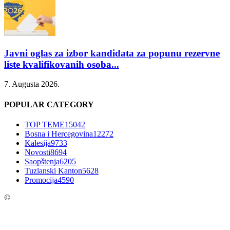
Javni oglas za izbor kandidata za popunu rezervne
liste kvalifikovanih osoba...
7. Augusta 2026.
POPULAR CATEGORY
TOP TEME
15042
Bosna i Hercegovina
12272
Kalesija
9733
Novosti
8694
Saopštenja
6205
Tuzlanski Kanton
5628
Promocija
4590
©