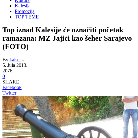
Kultura
Kalesija
Promocija
TOP TEME
Top iznad Kalesije će označiti početak
ramazana: MZ Jajići kao šeher Sarajevo
(FOTO)
By
kaiser
-
5. Jula 2013.
2076
0
SHARE
Facebook
Twitter