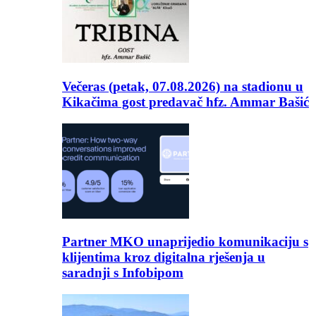
Večeras (petak, 07.08.2026) na stadionu u
Kikačima gost predavač hfz. Ammar Bašić
Partner MKO unaprijedio komunikaciju s
klijentima kroz digitalna rješenja u
saradnji s Infobipom