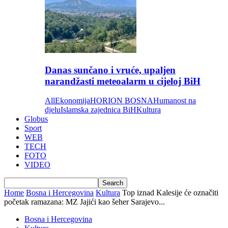
Danas sunčano i vruće, upaljen
narandžasti meteoalarm u cijeloj BiH
All
Ekonomija
HORION BOSNA
Humanost na
djelu
Islamska zajednica BiH
Kultura
Globus
Sport
WEB
TECH
FOTO
VIDEO
Home
Bosna i Hercegovina
Kultura
Top iznad Kalesije će označiti
početak ramazana: MZ Jajići kao šeher Sarajevo...
Bosna i Hercegovina