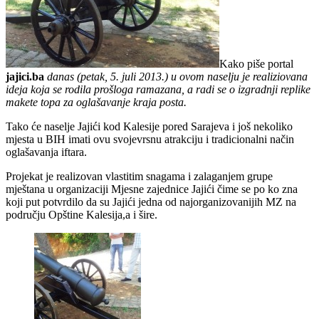
Kako piše portal
jajici.ba
danas (petak, 5. juli 2013.) u ovom naselju je realiziovana
ideja koja se rodila prošloga ramazana, a radi se o izgradnji replike
makete topa za oglašavanje kraja posta.
Tako će naselje Jajići kod Kalesije pored Sarajeva i još nekoliko
mjesta u BIH imati ovu svojevrsnu atrakciju i tradicionalni način
oglašavanja iftara.
Projekat je realizovan vlastitim snagama i zalaganjem grupe
mještana u organizaciji Mjesne zajednice Jajići čime se po ko zna
koji put potvrdilo da su Jajići jedna od najorganizovanijih MZ na
području Opštine Kalesija,a i šire.