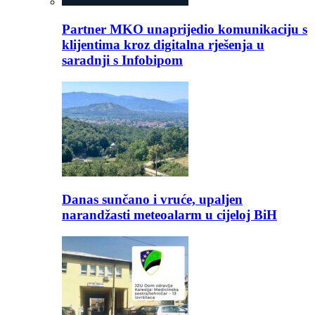
Partner MKO unaprijedio komunikaciju s
klijentima kroz digitalna rješenja u
saradnji s Infobipom
Danas sunčano i vruće, upaljen
narandžasti meteoalarm u cijeloj BiH