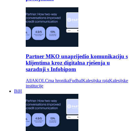
Partner MKO unaprijedio komunikaciju s
klijentima kroz digitalna rješenja u
saradnji s Infobipom
All
AKOL
Crna hronika
Fudbal
Kalesijska raja
Kalesijske
institucije
BiH