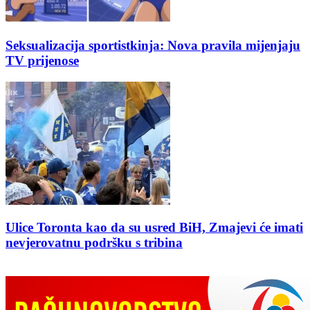
Seksualizacija sportistkinja: Nova pravila mijenjaju
TV prijenose
Ulice Toronta kao da su usred BiH, Zmajevi će imati
nevjerovatnu podršku s tribina