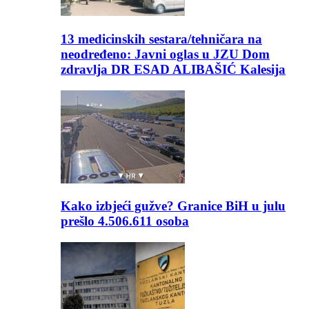
13 medicinskih sestara/tehničara na
neodređeno: Javni oglas u JZU Dom
zdravlja DR ESAD ALIBAŠIĆ Kalesija
Kako izbjeći gužve? Granice BiH u julu
prešlo 4.506.611 osoba