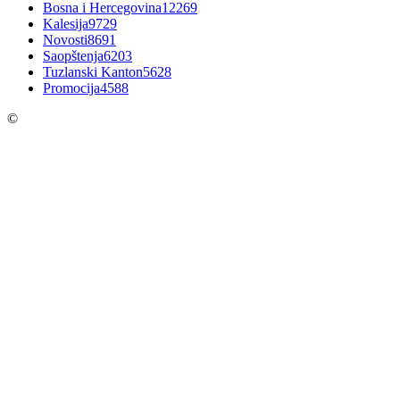
Bosna i Hercegovina
12269
Kalesija
9729
Novosti
8691
Saopštenja
6203
Tuzlanski Kanton
5628
Promocija
4588
©