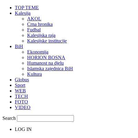
TOP TEME
Kalesija
AKOL
Crna hronika
Fudbal
Kalesijska raja
Kalesijske institucije
BiH
Ekonomija
HORION BOSNA
Humanost na djelu
Islamska zajednica BiH
Kultura
Globus
Sport
WEB
TECH
FOTO
VIDEO
Search
LOG IN