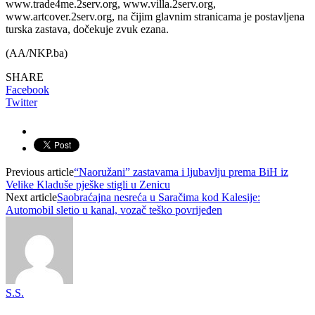
www.trade4me.2serv.org, www.villa.2serv.org,
www.artcover.2serv.org, na čijim glavnim stranicama je postavljena
turska zastava, dočekuje zvuk ezana.
(AA/NKP.ba)
SHARE
Facebook
Twitter
Previous article
“Naoružani” zastavama i ljubavlju prema BiH iz
Velike Kladuše pješke stigli u Zenicu
Next article
Saobraćajna nesreća u Saračima kod Kalesije:
Automobil sletio u kanal, vozač teško povrijeđen
S.S.