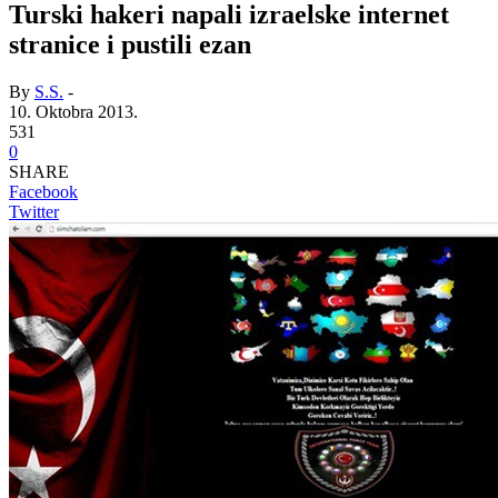
Turski hakeri napali izraelske internet
stranice i pustili ezan
By
S.S.
-
10. Oktobra 2013.
531
0
SHARE
Facebook
Twitter