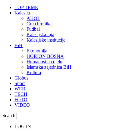
TOP TEME
Kalesija
AKOL
Crna hronika
Fudbal
Kalesijska raja
Kalesijske institucije
BiH
Ekonomija
HORION BOSNA
Humanost na djelu
Islamska zajednica BiH
Kultura
Globus
Sport
WEB
TECH
FOTO
VIDEO
Search
LOG IN