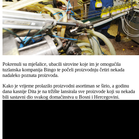
Pokrenuli su mješalice, ubacili sirovine koje im je omogućila
tuzlanska kompanija Bingo te počeli proizvodnju četiri nekada
nadaleko poznata proizvoda.
Kako je vrijeme prolazilo proizvodni asortiman se širio, a godinu
dana kasnije Dita je na tržište lansirala sve proizvode koji su nekada
bili sastavni dio svakog domaćinstva u Bosni i Hercegovini.