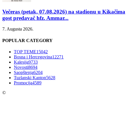
Večeras (petak, 07.08.2026) na stadionu u Kikačima
gost predavač hfz. Ammar...
7. Augusta 2026.
POPULAR CATEGORY
TOP TEME
15042
Bosna i Hercegovina
12271
Kalesija
9733
Novosti
8694
Saopštenja
6204
Tuzlanski Kanton
5628
Promocija
4589
©