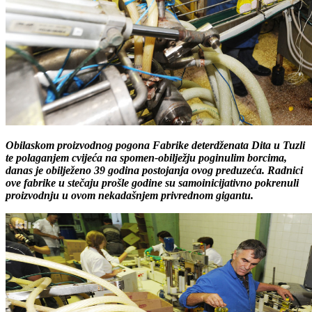
Obilaskom proizvodnog pogona Fabrike deterdženata Dita u Tuzli
te polaganjem cvijeća na spomen-obilježju poginulim borcima,
danas je obilježeno 39 godina postojanja ovog preduzeća. Radnici
ove fabrike u stečaju prošle godine su samoinicijativno pokrenuli
proizvodnju u ovom nekadašnjem privrednom gigantu.