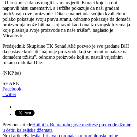
“U to smo se danas mogli i sami uvjeriti. Koraci koje su oni
napravili nisu zanemarivi, a i tržište pokazuje da naši građani
podržavaju ove proizvode. Dita se nametnula svojim kvalitetom i
polako pokazuje svoju pravu stranu, odnosno pokazuje da domaća
proizvodnja može biti na istoj ravni kao i ona iz evropskih zemalja
koje plasiraju svoje proizvode na naše tržište”, naglasio je
Mićanović.
Predsjednik Skupštine TK Senad Alić pozvao je sve građane BiH
da nastave koristiti “najbolje proizvode koji se trenutno nalaze na
domaćem tržištu”, odnosno proizvode koji su nastali vrijednim
rukama radnika Dite.
(NKP.ba)
SHARE
Facebook
Twitter
Previous article
Hatibi iz Behram-begove medrese predvode džume
u četiri kalesijska džemata
Next article
Kalesija: Prijava o pronalasku tromblonske mine