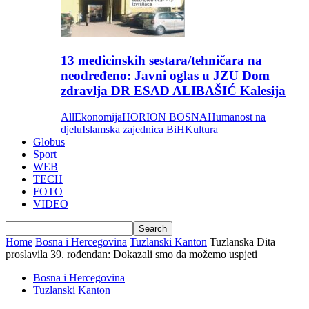
13 medicinskih sestara/tehničara na
neodređeno: Javni oglas u JZU Dom
zdravlja DR ESAD ALIBAŠIĆ Kalesija
All
Ekonomija
HORION BOSNA
Humanost na
djelu
Islamska zajednica BiH
Kultura
Globus
Sport
WEB
TECH
FOTO
VIDEO
Home
Bosna i Hercegovina
Tuzlanski Kanton
Tuzlanska Dita
proslavila 39. rođendan: Dokazali smo da možemo uspjeti
Bosna i Hercegovina
Tuzlanski Kanton