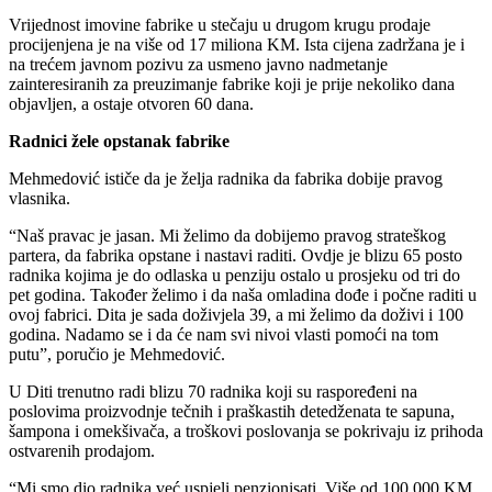
Vrijednost imovine fabrike u stečaju u drugom krugu prodaje
procijenjena je na više od 17 miliona KM. Ista cijena zadržana je i
na trećem javnom pozivu za usmeno javno nadmetanje
zainteresiranih za preuzimanje fabrike koji je prije nekoliko dana
objavljen, a ostaje otvoren 60 dana.
Radnici žele opstanak fabrike
Mehmedović ističe da je želja radnika da fabrika dobije pravog
vlasnika.
“Naš pravac je jasan. Mi želimo da dobijemo pravog strateškog
partera, da fabrika opstane i nastavi raditi. Ovdje je blizu 65 posto
radnika kojima je do odlaska u penziju ostalo u prosjeku od tri do
pet godina. Također želimo i da naša omladina dođe i počne raditi u
ovoj fabrici. Dita je sada doživjela 39, a mi želimo da doživi i 100
godina. Nadamo se i da će nam svi nivoi vlasti pomoći na tom
putu”, poručio je Mehmedović.
U Diti trenutno radi blizu 70 radnika koji su raspoređeni na
poslovima proizvodnje tečnih i praškastih detedženata te sapuna,
šampona i omekšivača, a troškovi poslovanja se pokrivaju iz prihoda
ostvarenih prodajom.
“Mi smo dio radnika već uspjeli penzionisati. Više od 100.000 KM