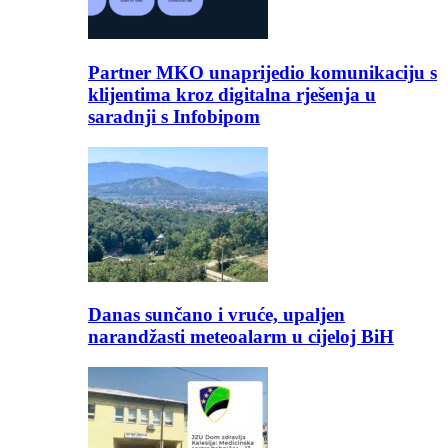
Partner MKO unaprijedio komunikaciju s
klijentima kroz digitalna rješenja u
saradnji s Infobipom
Danas sunčano i vruće, upaljen
narandžasti meteoalarm u cijeloj BiH