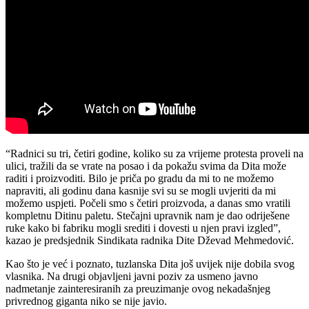
“Radnici su tri, četiri godine, koliko su za vrijeme protesta proveli na
ulici, tražili da se vrate na posao i da pokažu svima da Dita može
raditi i proizvoditi. Bilo je priča po gradu da mi to ne možemo
napraviti, ali godinu dana kasnije svi su se mogli uvjeriti da mi
možemo uspjeti. Počeli smo s četiri proizvoda, a danas smo vratili
kompletnu Ditinu paletu. Stečajni upravnik nam je dao odriješene
ruke kako bi fabriku mogli srediti i dovesti u njen pravi izgled”,
kazao je predsjednik Sindikata radnika Dite Dževad Mehmedović.
Kao što je već i poznato, tuzlanska Dita još uvijek nije dobila svog
vlasnika. Na drugi objavljeni javni poziv za usmeno javno
nadmetanje zainteresiranih za preuzimanje ovog nekadašnjeg
privrednog giganta niko se nije javio.