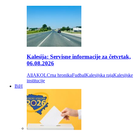
Kalesija: Servisne informacije za četvrtak,
06.08.2026
All
AKOL
Crna hronika
Fudbal
Kalesijska raja
Kalesijske
institucije
BiH