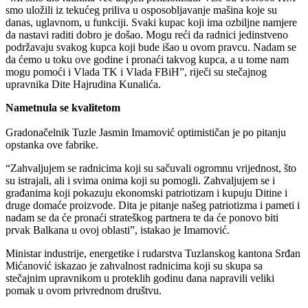
smo uložili iz tekućeg priliva u osposobljavanje mašina koje su
danas, uglavnom, u funkciji. Svaki kupac koji ima ozbiljne namjere
da nastavi raditi dobro je došao. Mogu reći da radnici jedinstveno
podržavaju svakog kupca koji bude išao u ovom pravcu. Nadam se
da ćemo u toku ove godine i pronaći takvog kupca, a u tome nam
mogu pomoći i Vlada TK i Vlada FBiH”, riječi su stečajnog
upravnika Dite Hajrudina Kunalića.
Nametnula se kvalitetom
Gradonačelnik Tuzle Jasmin Imamović optimističan je po pitanju
opstanka ove fabrike.
“Zahvaljujem se radnicima koji su sačuvali ogromnu vrijednost, što
su istrajali, ali i svima onima koji su pomogli. Zahvaljujem se i
građanima koji pokazuju ekonomski patriotizam i kupuju Ditine i
druge domaće proizvode. Dita je pitanje našeg patriotizma i pameti i
nadam se da će pronaći strateškog partnera te da će ponovo biti
prvak Balkana u ovoj oblasti”, istakao je Imamović.
Ministar industrije, energetike i rudarstva Tuzlanskog kantona Srđan
Mićanović iskazao je zahvalnost radnicima koji su skupa sa
stečajnim upravnikom u proteklih godinu dana napravili veliki
pomak u ovom privrednom društvu.