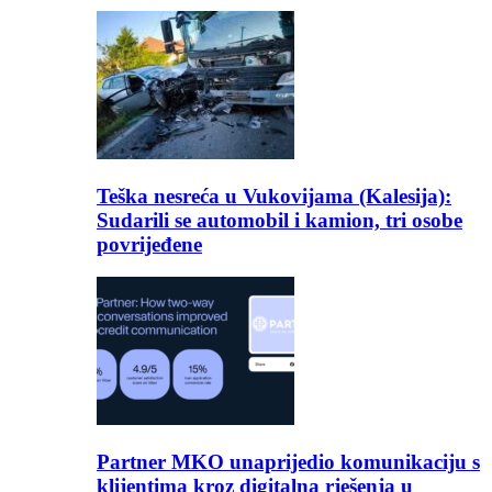
Teška nesreća u Vukovijama (Kalesija):
Sudarili se automobil i kamion, tri osobe
povrijeđene
Partner MKO unaprijedio komunikaciju s
klijentima kroz digitalna rješenja u