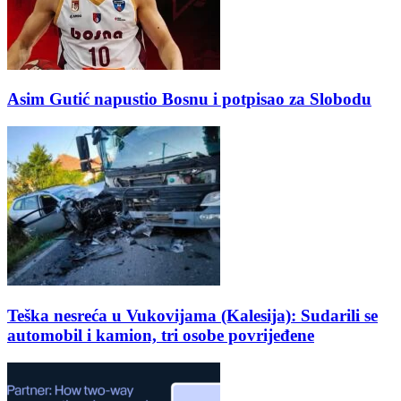
Asim Gutić napustio Bosnu i potpisao za Slobodu
Teška nesreća u Vukovijama (Kalesija): Sudarili se
automobil i kamion, tri osobe povrijeđene