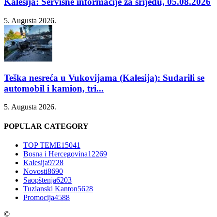
Kalesija: Servisne informacije za srijedu, 05.08.2026
5. Augusta 2026.
Teška nesreća u Vukovijama (Kalesija): Sudarili se
automobil i kamion, tri...
5. Augusta 2026.
POPULAR CATEGORY
TOP TEME
15041
Bosna i Hercegovina
12269
Kalesija
9728
Novosti
8690
Saopštenja
6203
Tuzlanski Kanton
5628
Promocija
4588
©