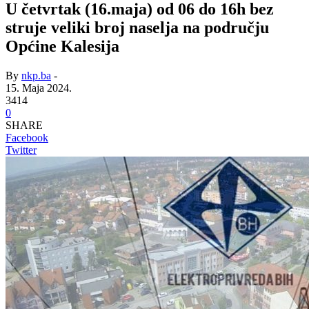
U četvrtak (16.maja) od 06 do 16h bez
struje veliki broj naselja na području
Općine Kalesija
By
nkp.ba
-
15. Maja 2024.
3414
0
SHARE
Facebook
Twitter