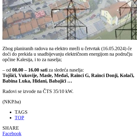
Zbog planiranih radova na elektro mreži u četvrtak (16.05.2024) će
doći do prekida u snadbijevanju električnom energijom na području
općine Kalesija, i to za naselja;
– od
08.00 – 16.00 sati
za sledeća naselja:
Tojšići, Vukovije, Masle, Međaš, Rainci G, Rainci Donji, Kolači,
Babina Luka, Hidani, Babajići …
Radovi se izvode na ČTS 35/10 kW.
(NKP.ba)
TAGS
TOP
SHARE
Facebook