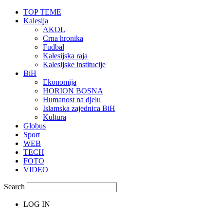
TOP TEME
Kalesija
AKOL
Crna hronika
Fudbal
Kalesijska raja
Kalesijske institucije
BiH
Ekonomija
HORION BOSNA
Humanost na djelu
Islamska zajednica BiH
Kultura
Globus
Sport
WEB
TECH
FOTO
VIDEO
Search
LOG IN