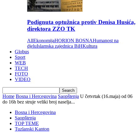
Podignuta optužnica protiv Denisa Husića,
direktora ZZO TK
All
Ekonomija
HORION BOSNA
Humanost na
djelu
Islamska zajednica BiH
Kultura
Globus
Sport
WEB
TECH
FOTO
VIDEO
Home
Bosna i Hercegovina
Saopštenja
U četvrtak (16.maja) od 06
do 16h bez struje veliki broj naselja...
Bosna i Hercegovina
Saopštenja
TOP TEME
Tuzlanski Kanton