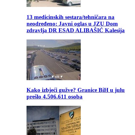
13 medicinskih sestara/tehničara na
neodređeno: Javni oglas u JZU Dom
zdravlja DR ESAD ALIBAŠIĆ Kalesija
Kako izbjeći gužve? Granice BiH u julu
prešlo 4.506.611 osoba