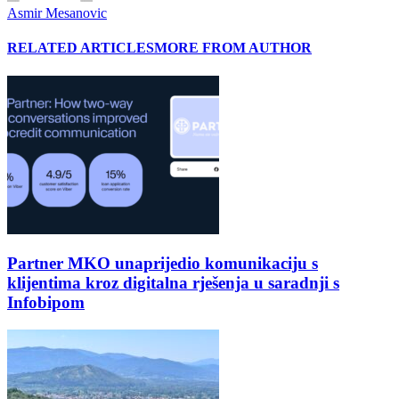
Asmir Mesanovic
RELATED ARTICLES
MORE FROM AUTHOR
Partner MKO unaprijedio komunikaciju s
klijentima kroz digitalna rješenja u saradnji s
Infobipom