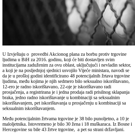
U Izvještaju o provedbi Akcionog plana za borbu protiv trgovine
ljudima u BiH za 2016. godinu, koji će biti dostavljen svim
institucijama zaduženim za ovu oblast, uključujući i nevladin sektor,
a koji je na posljednjoj sjednici usvojilo Vijeće ministara, navodi se
da je u prošloj godini identificirano 48 potencijalnih žrtava trgovine
ljudima, među kojima je njih sedmero bilo seksualno iskorištavano,
12-ero je radno iskorištavano, 22-oje je iskorištavano radi
prosjačenja, a registrirana je i jedna prodaja radi prisilnog sklapanja
braka, jedno radno iskorištavanje u kombinaciji sa seksualnim
iskorištavanjem, pet iskorištavanja u prosjačenju u kombinaciji sa
seksualnim iskorištavanjem.
Među potencijalnim žrtvama trgovine je 38 bilo punoljetno, a 10 je
maloljetnika. Istovremeno je bilo 30 žena i 18 muškaraca. Iz Bosne i
Hercegovine su bile 43 žrtve trgovine, a pet su strani državljani.