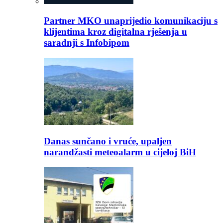
Partner MKO unaprijedio komunikaciju s
klijentima kroz digitalna rješenja u
saradnji s Infobipom
Danas sunčano i vruće, upaljen
narandžasti meteoalarm u cijeloj BiH