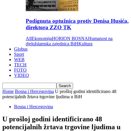
Podignuta optužnica protiv Denisa Husića,
direktora ZZO TK
All
Ekonomija
HORION BOSNA
Humanost na
djelu
Islamska zajednica BiH
Kultura
Globus
Sport
WEB
TECH
FOTO
VIDEO
Home
Bosna i Hercegovina
U prošloj godini identificirano 48
potencijalnih žrtava trgovine ljudima u BiH
Bosna i Hercegovina
U prošloj godini identificirano 48
potencijalnih žrtava trgovine ljudima u