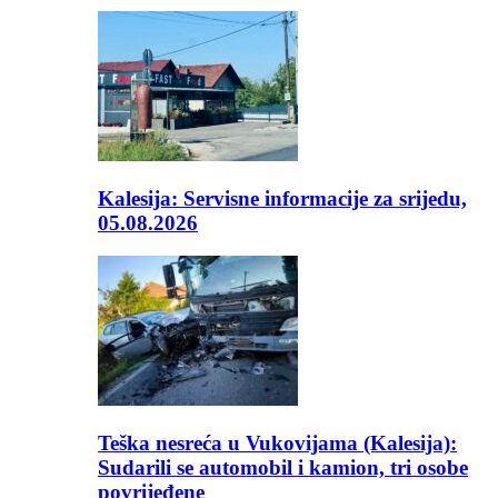
Kalesija: Servisne informacije za srijedu,
05.08.2026
Teška nesreća u Vukovijama (Kalesija):
Sudarili se automobil i kamion, tri osobe
povrijeđene