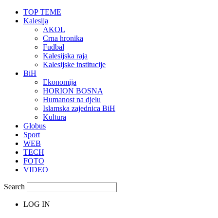
TOP TEME
Kalesija
AKOL
Crna hronika
Fudbal
Kalesijska raja
Kalesijske institucije
BiH
Ekonomija
HORION BOSNA
Humanost na djelu
Islamska zajednica BiH
Kultura
Globus
Sport
WEB
TECH
FOTO
VIDEO
Search
LOG IN