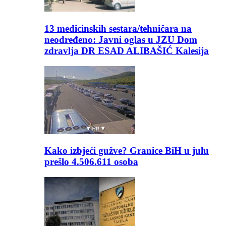
13 medicinskih sestara/tehničara na
neodređeno: Javni oglas u JZU Dom
zdravlja DR ESAD ALIBAŠIĆ Kalesija
Kako izbjeći gužve? Granice BiH u julu
prešlo 4.506.611 osoba