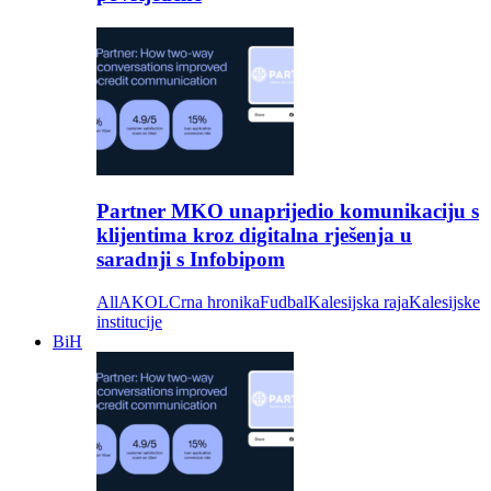
Partner MKO unaprijedio komunikaciju s
klijentima kroz digitalna rješenja u
saradnji s Infobipom
All
AKOL
Crna hronika
Fudbal
Kalesijska raja
Kalesijske
institucije
BiH