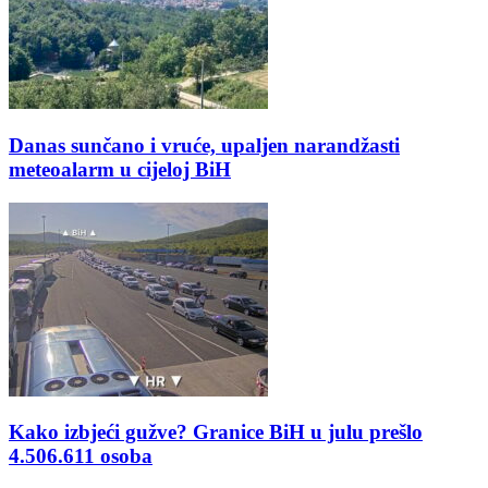
Danas sunčano i vruće, upaljen narandžasti
meteoalarm u cijeloj BiH
Kako izbjeći gužve? Granice BiH u julu prešlo
4.506.611 osoba