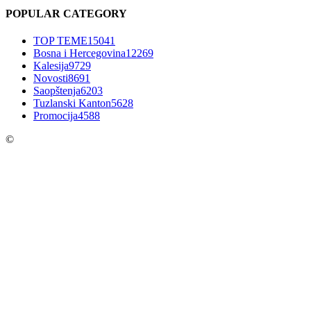
POPULAR CATEGORY
TOP TEME
15041
Bosna i Hercegovina
12269
Kalesija
9729
Novosti
8691
Saopštenja
6203
Tuzlanski Kanton
5628
Promocija
4588
©