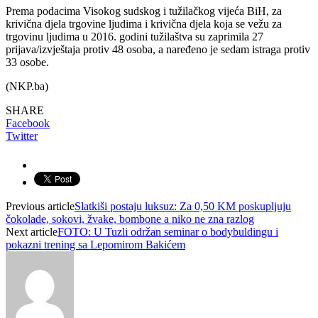
Prema podacima Visokog sudskog i tužilačkog vijeća BiH, za
krivična djela trgovine ljudima i krivična djela koja se vežu za
trgovinu ljudima u 2016. godini tužilaštva su zaprimila 27
prijava/izvještaja protiv 48 osoba, a naređeno je sedam istraga protiv
33 osobe.
(NKP.ba)
SHARE
Facebook
Twitter
Previous article
Slatkiši postaju luksuz: Za 0,50 KM poskupljuju
čokolade, sokovi, žvake, bombone a niko ne zna razlog
Next article
FOTO: U Tuzli održan seminar o bodybuldingu i
pokazni trening sa Lepomirom Bakićem