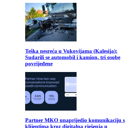
Teška nesreća u Vukovijama (Kalesija):
Sudarili se automobil i kamion, tri osobe
povrijeđene
Partner MKO unaprijedio komunikaciju s
klijentima kroz digitalna rješenja u