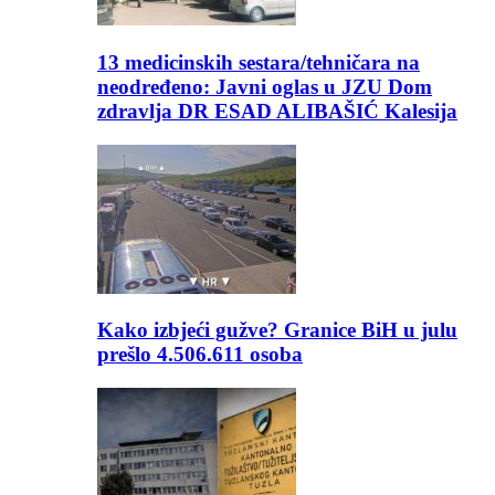
13 medicinskih sestara/tehničara na
neodređeno: Javni oglas u JZU Dom
zdravlja DR ESAD ALIBAŠIĆ Kalesija
Kako izbjeći gužve? Granice BiH u julu
prešlo 4.506.611 osoba