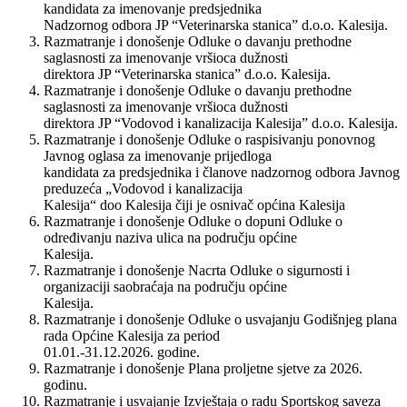
kandidata za imenovanje predsjednika
Nadzornog odbora JP “Veterinarska stanica” d.o.o. Kalesija.
Razmatranje i donošenje Odluke o davanju prethodne
saglasnosti za imenovanje vršioca dužnosti
direktora JP “Veterinarska stanica” d.o.o. Kalesija.
Razmatranje i donošenje Odluke o davanju prethodne
saglasnosti za imenovanje vršioca dužnosti
direktora JP “Vodovod i kanalizacija Kalesija” d.o.o. Kalesija.
Razmatranje i donošenje Odluke o raspisivanju ponovnog
Javnog oglasa za imenovanje prijedloga
kandidata za predsjednika i članove nadzornog odbora Javnog
preduzeća „Vodovod i kanalizacija
Kalesija“ doo Kalesija čiji je osnivač općina Kalesija
Razmatranje i donošenje Odluke o dopuni Odluke o
određivanju naziva ulica na području općine
Kalesija.
Razmatranje i donošenje Nacrta Odluke o sigurnosti i
organizaciji saobraćaja na području općine
Kalesija.
Razmatranje i donošenje Odluke o usvajanju Godišnjeg plana
rada Općine Kalesija za period
01.01.-31.12.2026. godine.
Razmatranje i donošenje Plana proljetne sjetve za 2026.
godinu.
Razmatranje i usvajanje Izvještaja o radu Sportskog saveza