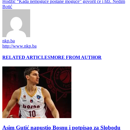
Hodžić “Kada nemoguće postane moguće” govorit će i hfz. Nedim
Botić
nkp.ba
http://www.nkp.ba
RELATED ARTICLES
MORE FROM AUTHOR
Asim Gutić napustio Bosnu i potpisao za Slobodu