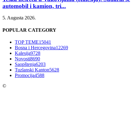
automobil i kamion, tri...
5. Augusta 2026.
POPULAR CATEGORY
TOP TEME
15041
Bosna i Hercegovina
12269
Kalesija
9728
Novosti
8690
Saopštenja
6203
Tuzlanski Kanton
5628
Promocija
4588
©