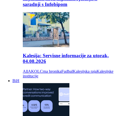
saradnji s Infobipom
Kalesija: Servisne informacije za utorak,
04.08.2026
All
AKOL
Crna hronika
Fudbal
Kalesijska raja
Kalesijske
institucije
BiH