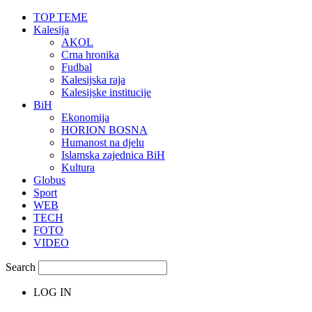
TOP TEME
Kalesija
AKOL
Crna hronika
Fudbal
Kalesijska raja
Kalesijske institucije
BiH
Ekonomija
HORION BOSNA
Humanost na djelu
Islamska zajednica BiH
Kultura
Globus
Sport
WEB
TECH
FOTO
VIDEO
Search
LOG IN