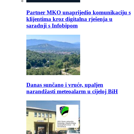
Partner MKO unaprijedio komunikaciju s
klijentima kroz digitalna rješenja u
saradnji s Infobipom
Danas sunčano i vruće, upaljen
narandžasti meteoalarm u cijeloj BiH