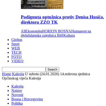
Podignuta optužnica protiv Denisa Husića,
direktora ZZO TK
All
Ekonomija
HORION BOSNA
Humanost na
djelu
Islamska zajednica BiH
Kultura
Globus
Sport
WEB
TECH
FOTO
VIDEO
Home
Kalesija
U subotu (24.01.2026) 14.redovna sjednica
Općinskog vijeća Kalesija
Kalesija
Najave
Novosti
Bosna i Hercegovina
Politika