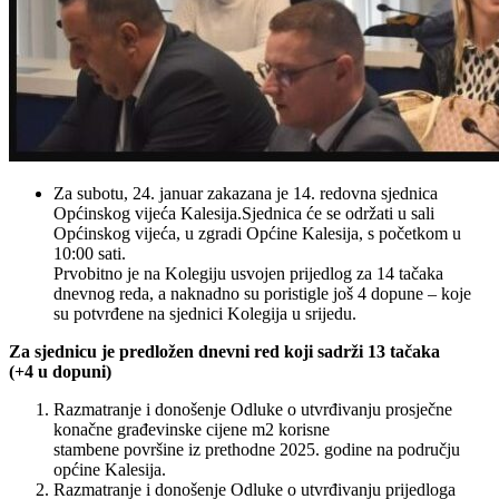
Za subotu, 24. januar zakazana je 14. redovna sjednica
Općinskog vijeća Kalesija.Sjednica će se održati u sali
Općinskog vijeća, u zgradi Općine Kalesija, s početkom u
10:00 sati.
Prvobitno je na Kolegiju usvojen prijedlog za 14 tačaka
dnevnog reda, a naknadno su poristigle još 4 dopune – koje
su potvrđene na sjednici Kolegija u srijedu.
Za sjednicu je predložen dnevni red koji sadrži 13 tačaka
(+4 u dopuni)
Razmatranje i donošenje Odluke o utvrđivanju prosječne
konačne građevinske cijene m2 korisne
stambene površine iz prethodne 2025. godine na području
općine Kalesija.
Razmatranje i donošenje Odluke o utvrđivanju prijedloga