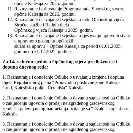
općine Kalesija za 2025. godinu.
Razmatranje i prihvatanje Programa rada Sportskog saveza
općine Kalesija za 2026. godinu.
Razmatranje i usvajanje Izvještaja o radu Općinskog vijeća,
Stručne službe i Radnih tijela
Općinskog vijeća Kalesija u 2025. godini.
Razmatranje i usvajanje Izvještaja o rješavanju upravnih stvari
u upravnom postupku općinskih
službi za upravu – Općine Kalesija za period 01.01.2025.
godine do 31.12.2025. godine.
Za 14. redovnu sjednicu Općinskog vijeća predložena je i
dopuna dnevnog reda:
1. Razmatranje i donošenje Odluke o usvajanju izmjena i dopuna
dijela Regulacionog plana “Proizvodno poslovne zone Kalesija
Grad, Kalesijsko polje i Ćeteništa” Kalesija
2. Razmatranje i donošenje Odluke o davanju saglasnosti na Odluku
o zaključenju ugovora o prodaji neizgrađenog građevinskog
zemljišta putem javnog nadmetanja-licitacije sa “Džale iskop“ d.o.o.
Kalesija
3. Razmatranje i donošenje Odluke o davanju saglasnosti na Odluku
o zaključenju ugovora o prodaji neizgrađenog građevinskog