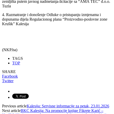
zemljišta putem javnog nadmetanja-licitacije sa “AMA TEC” d.o.o.
Tuzla
4. Razmatranje i donošenje Odluke o pristupanju izmjenama i
dopunama dijela Regulacionog plana “Proizvodno-poslovne zone
Krušik” Kalesija
(NKP.ba)
TAGS
TOP
SHARE
Facebook
Twitter
Previous article
Kalesija: Servisne informacije za petak, 23.01.2026
Next article
BKC Kalesija: Na promocije knjige Fikrete Karić –