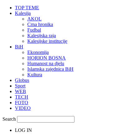
TOP TEME
Kalesija
AKOL
Crna hronika
Fudbal
Kalesijska raja
Kalesijske institucije
BiH
Ekonomija
HORION BOSNA
Humanost na djelu
Islamska zajednica BiH
Kultura
Globus
Sport
WEB
TECH
FOTO
VIDEO
Search
LOG IN