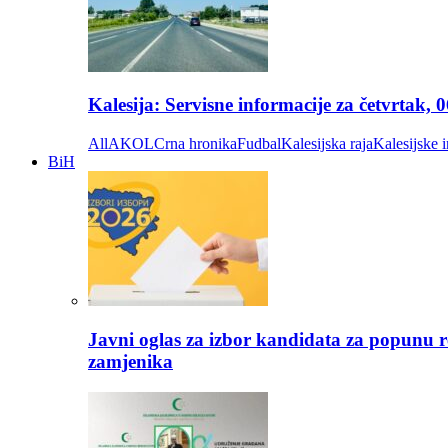
Kalesija: Servisne informacije za četvrtak, 
All
AKOL
Crna hronika
Fudbal
Kalesijska raja
Kalesijske i
BiH
Javni oglas za izbor kandidata za popunu r
zamjenika