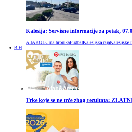
Kalesija: Servisne informacije za petak, 07.
All
AKOL
Crna hronika
Fudbal
Kalesijska raja
Kalesijske i
BiH
Trke koje se ne trče zbog rezultata: Z