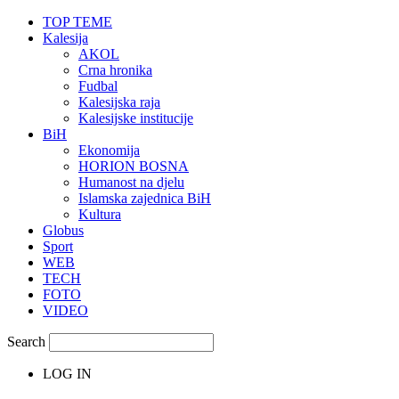
TOP TEME
Kalesija
AKOL
Crna hronika
Fudbal
Kalesijska raja
Kalesijske institucije
BiH
Ekonomija
HORION BOSNA
Humanost na djelu
Islamska zajednica BiH
Kultura
Globus
Sport
WEB
TECH
FOTO
VIDEO
Search
LOG IN