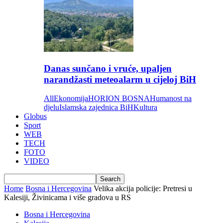
Danas sunčano i vruće, upaljen
narandžasti meteoalarm u cijeloj BiH
All
Ekonomija
HORION BOSNA
Humanost na
djelu
Islamska zajednica BiH
Kultura
Globus
Sport
WEB
TECH
FOTO
VIDEO
Home
Bosna i Hercegovina
Velika akcija policije: Pretresi u
Kalesiji, Živinicama i više gradova u RS
Bosna i Hercegovina