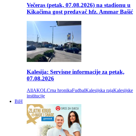
Večeras (petak, 07.08.2026) na stadionu u
Kikačima gost predavač hfz. Ammar Bašić
Kalesija: Servisne informacije za petak,
07.08.2026
All
AKOL
Crna hronika
Fudbal
Kalesijska raja
Kalesijske
institucije
BiH