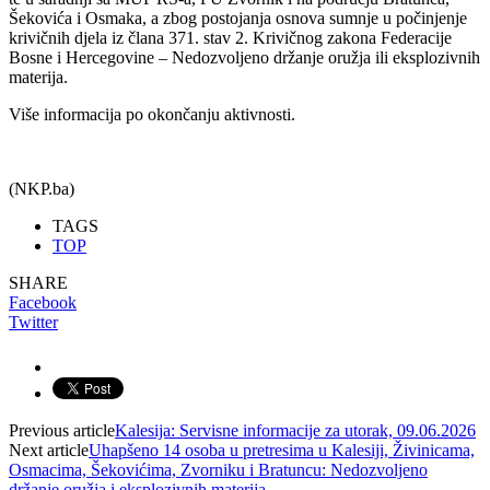
Šekovića i Osmaka, a zbog postojanja osnova sumnje u počinjenje
krivičnih djela iz člana 371. stav 2. Krivičnog zakona Federacije
Bosne i Hercegovine – Nedozvoljeno držanje oružja ili eksplozivnih
materija.
Više informacija po okončanju aktivnosti.
(NKP.ba)
TAGS
TOP
SHARE
Facebook
Twitter
Previous article
Kalesija: Servisne informacije za utorak, 09.06.2026
Next article
Uhapšeno 14 osoba u pretresima u Kalesiji, Živinicama,
Osmacima, Šekovićima, Zvorniku i Bratuncu: Nedozvoljeno
držanje oružja i eksplozivnih materija