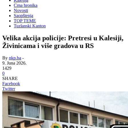
Kalesija
Crna hronika
Novosti
Saopštenja
TOP TEME
Tuzlanski Kanton
Velika akcija policije: Pretresi u Kalesiji,
Živinicama i više gradova u RS
By
nkp.ba
-
9. Juna 2026.
1429
0
SHARE
Facebook
Twitter