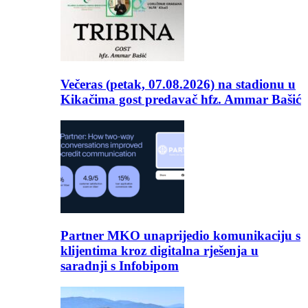
Večeras (petak, 07.08.2026) na stadionu u
Kikačima gost predavač hfz. Ammar Bašić
Partner MKO unaprijedio komunikaciju s
klijentima kroz digitalna rješenja u
saradnji s Infobipom