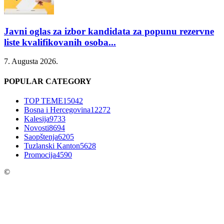
Javni oglas za izbor kandidata za popunu rezervne
liste kvalifikovanih osoba...
7. Augusta 2026.
POPULAR CATEGORY
TOP TEME
15042
Bosna i Hercegovina
12272
Kalesija
9733
Novosti
8694
Saopštenja
6205
Tuzlanski Kanton
5628
Promocija
4590
©