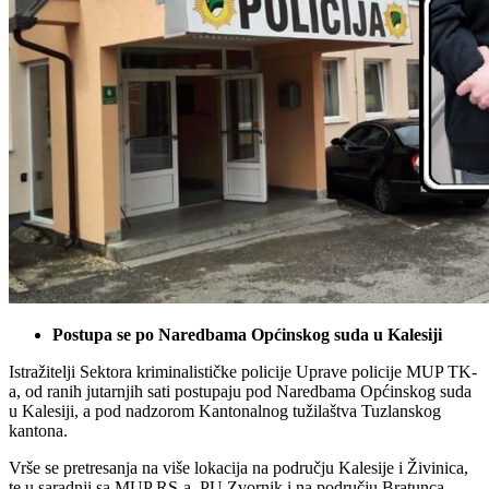
Postupa se po Naredbama Općinskog suda u Kalesiji
Istražitelji Sektora kriminalističke policije Uprave policije MUP TK-
a, od ranih jutarnjih sati postupaju pod Naredbama Općinskog suda
u Kalesiji, a pod nadzorom Kantonalnog tužilaštva Tuzlanskog
kantona.
Vrše se pretresanja na više lokacija na području Kalesije i Živinica,
te u saradnji sa MUP RS-a, PU Zvornik i na području Bratunca,