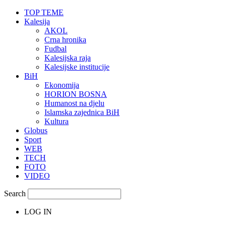
TOP TEME
Kalesija
AKOL
Crna hronika
Fudbal
Kalesijska raja
Kalesijske institucije
BiH
Ekonomija
HORION BOSNA
Humanost na djelu
Islamska zajednica BiH
Kultura
Globus
Sport
WEB
TECH
FOTO
VIDEO
Search
LOG IN