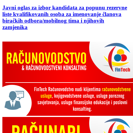
Javni oglas za izbor kandidata za popunu rezervne
liste kvalifikovanih osoba za imenovanje članova
biračkih odbora/mobilnog tima i njihovih
zamjenika