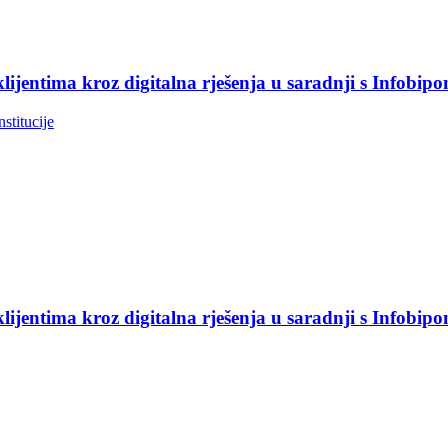
jentima kroz digitalna rješenja u saradnji s Infobip
nstitucije
jentima kroz digitalna rješenja u saradnji s Infobip