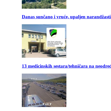
Danas sunčano i vruće, upaljen narandžasti
13 medicinskih sestara/tehničara na neod