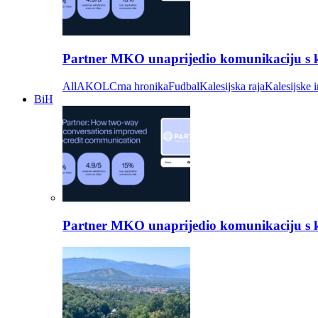
Partner MKO unaprijedio komunikaciju s kli
All
AKOL
Crna hronika
Fudbal
Kalesijska raja
Kalesijske i
BiH
Partner MKO unaprijedio komunikaciju s kli