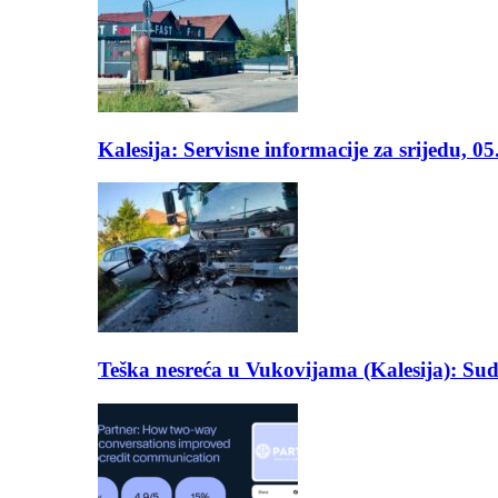
Kalesija: Servisne informacije za srijedu, 0
Teška nesreća u Vukovijama (Kalesija): Suda