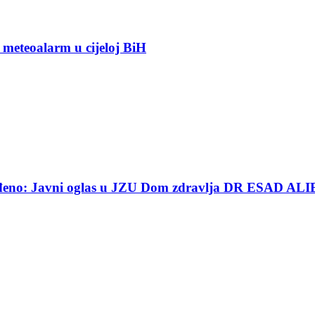
 meteoalarm u cijeloj BiH
ređeno: Javni oglas u JZU Dom zdravlja DR ESAD ALI