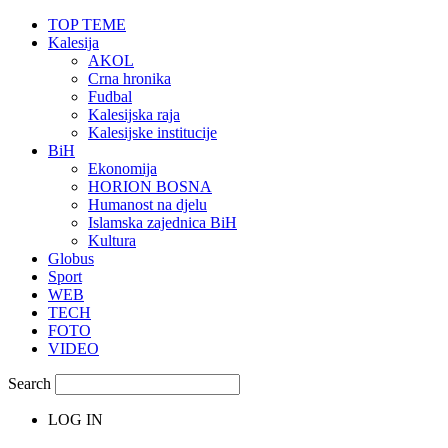
TOP TEME
Kalesija
AKOL
Crna hronika
Fudbal
Kalesijska raja
Kalesijske institucije
BiH
Ekonomija
HORION BOSNA
Humanost na djelu
Islamska zajednica BiH
Kultura
Globus
Sport
WEB
TECH
FOTO
VIDEO
Search
LOG IN