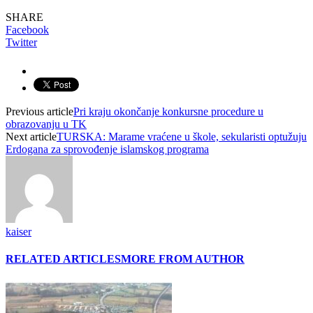
SHARE
Facebook
Twitter
Previous article
Pri kraju okončanje konkursne procedure u
obrazovanju u TK
Next article
TURSKA: Marame vraćene u škole, sekularisti optužuju
Erdogana za sprovođenje islamskog programa
kaiser
RELATED ARTICLES
MORE FROM AUTHOR