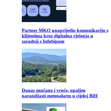
Partner MKO unaprijedio komunikaciju s
klijentima kroz digitalna rješenja u
saradnji s Infobipom
Danas sunčano i vruće, upaljen
narandžasti meteoalarm u cijeloj BiH