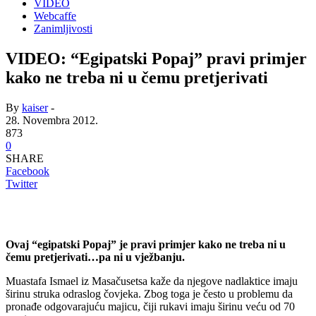
VIDEO
Webcaffe
Zanimljivosti
VIDEO: “Egipatski Popaj” pravi primjer
kako ne treba ni u čemu pretjerivati
By
kaiser
-
28. Novembra 2012.
873
0
SHARE
Facebook
Twitter
Ovaj “egipatski Popaj” je pravi primjer kako ne treba ni u
čemu pretjerivati…pa ni u vježbanju.
Muastafa Ismael iz Masačusetsa kaže da njegove nadlaktice imaju
širinu struka odraslog čovjeka. Zbog toga je često u problemu da
pronađe odgovarajuću majicu, čiji rukavi imaju širinu veću od 70