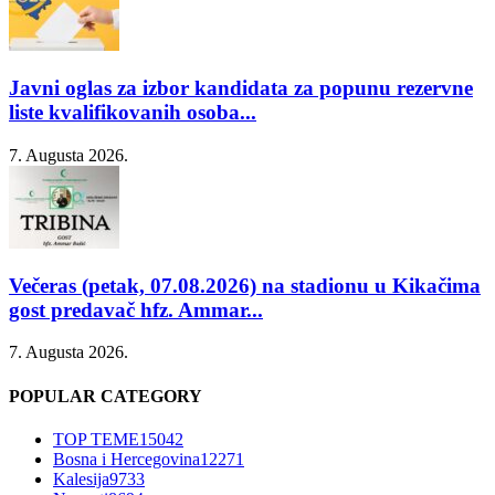
Javni oglas za izbor kandidata za popunu rezervne
liste kvalifikovanih osoba...
7. Augusta 2026.
Večeras (petak, 07.08.2026) na stadionu u Kikačima
gost predavač hfz. Ammar...
7. Augusta 2026.
POPULAR CATEGORY
TOP TEME
15042
Bosna i Hercegovina
12271
Kalesija
9733