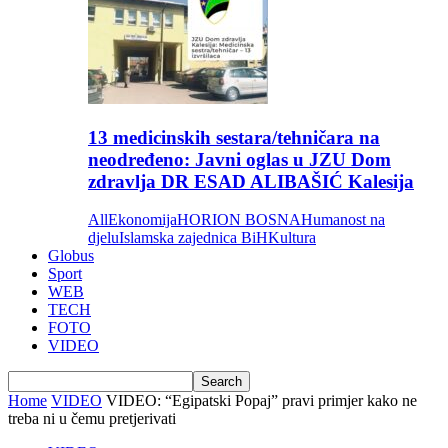
13 medicinskih sestara/tehničara na
neodređeno: Javni oglas u JZU Dom
zdravlja DR ESAD ALIBAŠIĆ Kalesija
All
Ekonomija
HORION BOSNA
Humanost na
djelu
Islamska zajednica BiH
Kultura
Globus
Sport
WEB
TECH
FOTO
VIDEO
Home
VIDEO
VIDEO: “Egipatski Popaj” pravi primjer kako ne
treba ni u čemu pretjerivati