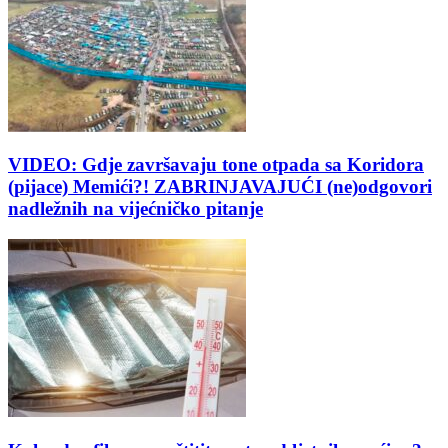
VIDEO: Gdje završavaju tone otpada sa Koridora
(pijace) Memići?! ZABRINJAVAJUĆI (ne)odgovori
nadležnih na vijećničko pitanje