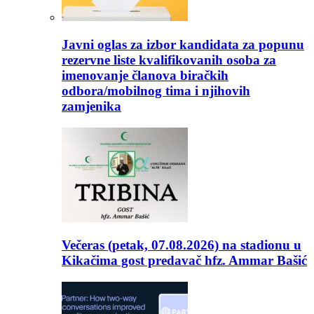
Javni oglas za izbor kandidata za popunu
rezervne liste kvalifikovanih osoba za
imenovanje članova biračkih
odbora/mobilnog tima i njihovih
zamjenika
Večeras (petak, 07.08.2026) na stadionu u
Kikačima gost predavač hfz. Ammar Bašić