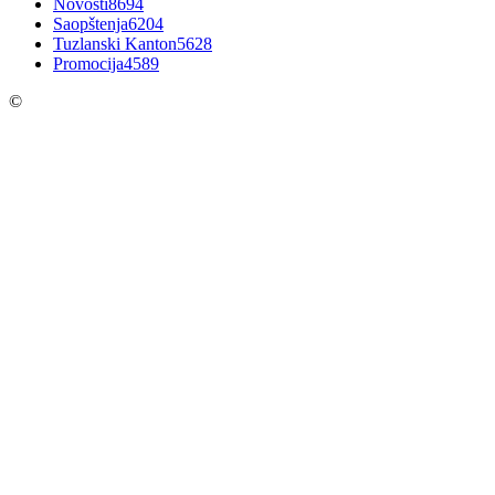
Novosti
8694
Saopštenja
6204
Tuzlanski Kanton
5628
Promocija
4589
©