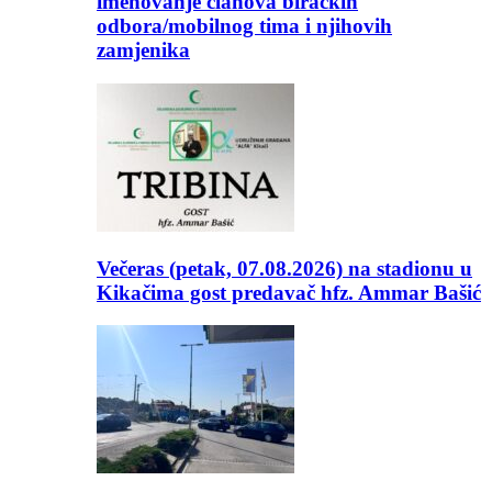
imenovanje članova biračkih
odbora/mobilnog tima i njihovih
zamjenika
Večeras (petak, 07.08.2026) na stadionu u
Kikačima gost predavač hfz. Ammar Bašić