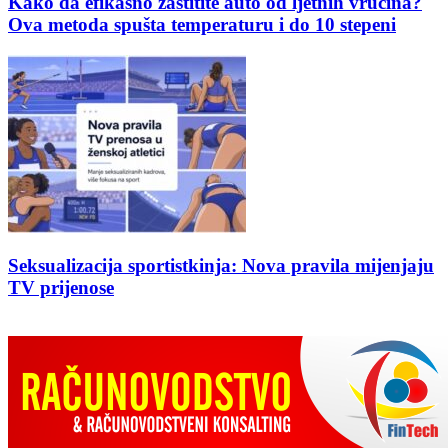
Kako da efikasno zaštitite auto od ljetnih vrućina?
Ova metoda spušta temperaturu i do 10 stepeni
Seksualizacija sportistkinja: Nova pravila mijenjaju
TV prijenose