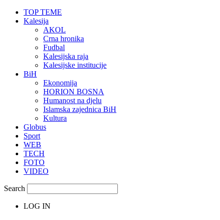
TOP TEME
Kalesija
AKOL
Crna hronika
Fudbal
Kalesijska raja
Kalesijske institucije
BiH
Ekonomija
HORION BOSNA
Humanost na djelu
Islamska zajednica BiH
Kultura
Globus
Sport
WEB
TECH
FOTO
VIDEO
Search
LOG IN