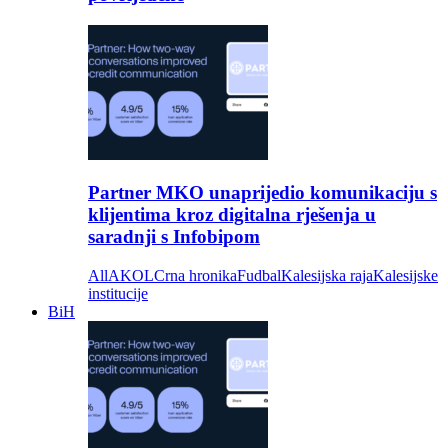
Partner MKO unaprijedio komunikaciju s
klijentima kroz digitalna rješenja u
saradnji s Infobipom
All
AKOL
Crna hronika
Fudbal
Kalesijska raja
Kalesijske
institucije
BiH