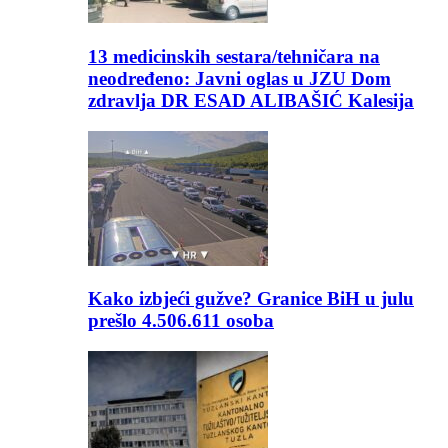
13 medicinskih sestara/tehničara na
neodređeno: Javni oglas u JZU Dom
zdravlja DR ESAD ALIBAŠIĆ Kalesija
Kako izbjeći gužve? Granice BiH u julu
prešlo 4.506.611 osoba