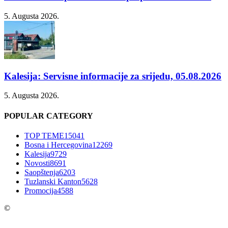
5. Augusta 2026.
Kalesija: Servisne informacije za srijedu, 05.08.2026
5. Augusta 2026.
POPULAR CATEGORY
TOP TEME
15041
Bosna i Hercegovina
12269
Kalesija
9729
Novosti
8691
Saopštenja
6203
Tuzlanski Kanton
5628
Promocija
4588
©