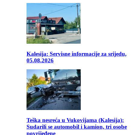
Kalesija: Servisne informacije za srijedu,
05.08.2026
Teška nesreća u Vukovijama (Kalesija):
Sudarili se automobil i kamion, tri osobe
povrijeđene