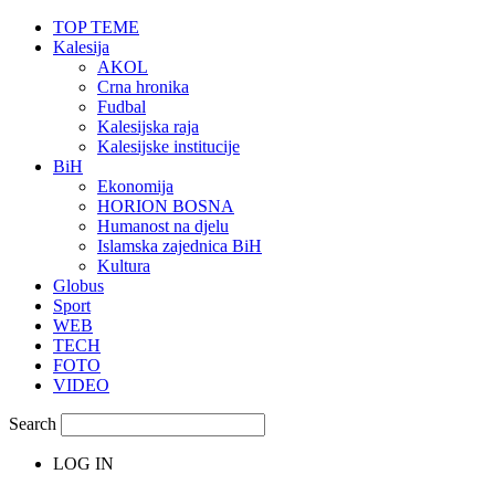
TOP TEME
Kalesija
AKOL
Crna hronika
Fudbal
Kalesijska raja
Kalesijske institucije
BiH
Ekonomija
HORION BOSNA
Humanost na djelu
Islamska zajednica BiH
Kultura
Globus
Sport
WEB
TECH
FOTO
VIDEO
Search
LOG IN