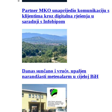
Partner MKO unaprijedio komunikaciju s
klijentima kroz digitalna rješenja u
saradnji s Infobipom
Danas sunčano i vruće, upaljen
narandžasti meteoalarm u cijeloj BiH