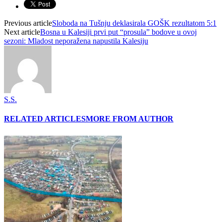
Previous article
Sloboda na Tušnju deklasirala GOŠK rezultatom 5:1
Next article
Bosna u Kalesiji prvi put “prosula” bodove u ovoj
sezoni: Mladost neporažena napustila Kalesiju
S.S.
RELATED ARTICLES
MORE FROM AUTHOR