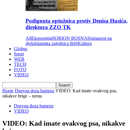
Podignuta optužnica protiv Denisa Husića,
direktora ZZO TK
All
Ekonomija
HORION BOSNA
Humanost na
djelu
Islamska zajednica BiH
Kultura
Globus
Sport
WEB
TECH
FOTO
VIDEO
Home
Dnevna doza humora
VIDEO: Kad imate ovakvog psa,
nikakve brige – nema
Dnevna doza humora
VIDEO
VIDEO: Kad imate ovakvog psa, nikakve