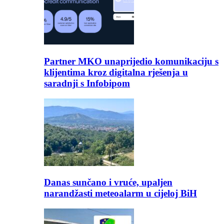
Partner MKO unaprijedio komunikaciju s
klijentima kroz digitalna rješenja u
saradnji s Infobipom
Danas sunčano i vruće, upaljen
narandžasti meteoalarm u cijeloj BiH