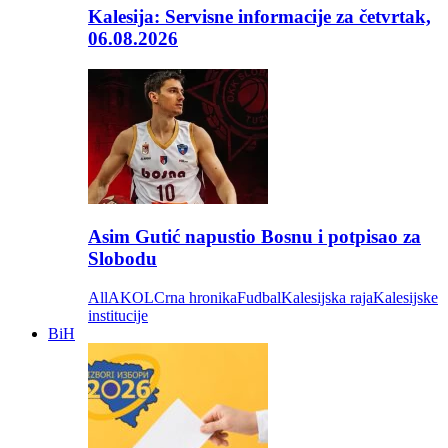
Kalesija: Servisne informacije za četvrtak,
06.08.2026
Asim Gutić napustio Bosnu i potpisao za
Slobodu
All
AKOL
Crna hronika
Fudbal
Kalesijska raja
Kalesijske
institucije
BiH