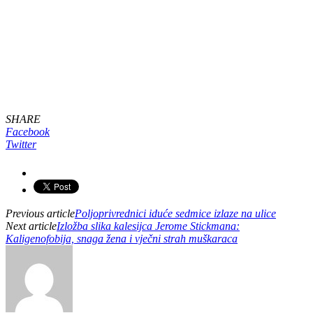
SHARE
Facebook
Twitter
Previous article
Poljoprivrednici iduće sedmice izlaze na ulice
Next article
Izložba slika kalesijca Jerome Stickmana:
Kaligenofobija, snaga žena i vječni strah muškaraca