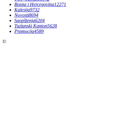
Bosna i Hercegovina
12271
Kalesija
9732
Novosti
8694
Saopštenja
6204
Tuzlanski Kanton
5628
Promocija
4589
©