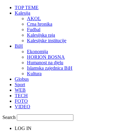
TOP TEME
Kalesija
AKOL
Crna hronika
Fudbal
Kalesijska raja
Kalesijske institucije
BiH
Ekonomija
HORION BOSNA
Humanost na djelu
Islamska zajednica BiH
Kultura
Globus
Sport
WEB
TECH
FOTO
VIDEO
Search
LOG IN