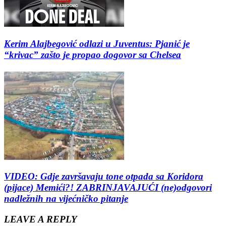
Kerim Alajbegović odlazi u Juventus: Pjanić je
“krivac” zašto je propao dogovor sa Chelsea
VIDEO: Gdje završavaju tone otpada sa Koridora
(pijace) Memići?! ZABRINJAVAJUĆI (ne)odgovori
nadležnih na vijećničko pitanje
LEAVE A REPLY