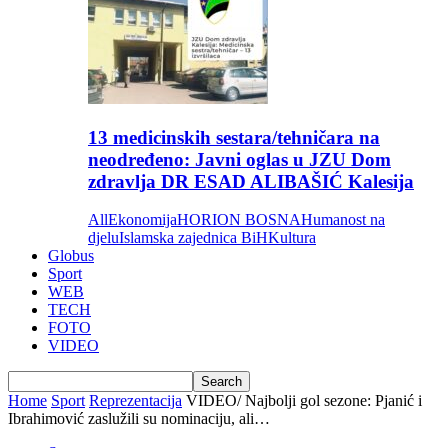
13 medicinskih sestara/tehničara na
neodređeno: Javni oglas u JZU Dom
zdravlja DR ESAD ALIBAŠIĆ Kalesija
All
Ekonomija
HORION BOSNA
Humanost na
djelu
Islamska zajednica BiH
Kultura
Globus
Sport
WEB
TECH
FOTO
VIDEO
Home
Sport
Reprezentacija
VIDEO/ Najbolji gol sezone: Pjanić i
Ibrahimović zaslužili su nominaciju, ali…