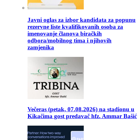
Javni oglas za izbor kandidata za popunu
rezervne liste kvalifikovanih osoba za
imenovanje članova biračkih
odbora/mobilnog tima i njihovih
zamjenika
Večeras (petak, 07.08.2026) na stadionu u
Kikačima gost predavač hfz. Ammar Bašić