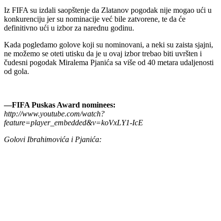
Iz FIFA su izdali saopštenje da Zlatanov pogodak nije mogao ući u
konkurenciju jer su nominacije već bile zatvorene, te da će
definitivno ući u izbor za narednu godinu.
Kada pogledamo golove koji su nominovani, a neki su zaista sjajni,
ne možemo se oteti utisku da je u ovaj izbor trebao biti uvršten i
čudesni pogodak Miralema Pjanića sa više od 40 metara udaljenosti
od gola.
—FIFA Puskas Award nominees:
http://www.youtube.com/watch?
feature=player_embedded&v=koVxLY1-IcE
Golovi Ibrahimovića i Pjanića: