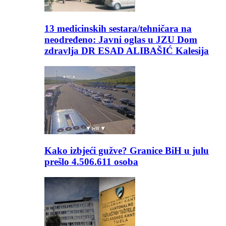
13 medicinskih sestara/tehničara na
neodređeno: Javni oglas u JZU Dom
zdravlja DR ESAD ALIBAŠIĆ Kalesija
Kako izbjeći gužve? Granice BiH u julu
prešlo 4.506.611 osoba