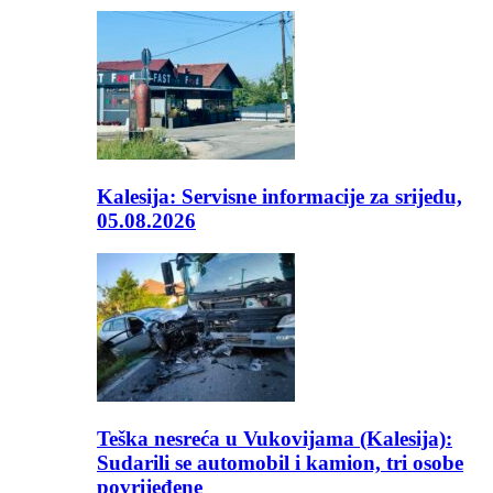
Kalesija: Servisne informacije za srijedu,
05.08.2026
Teška nesreća u Vukovijama (Kalesija):
Sudarili se automobil i kamion, tri osobe
povrijeđene