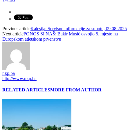
Previous article
Kalesija: Servisne informacije za subotu, 09.08.2025
Next article
PONOS SI NAŠ: Bakir Musić osvojio 5. mjesto na
Europskom atletskom prvenstvu
nkp.ba
http://www.nkp.ba
RELATED ARTICLES
MORE FROM AUTHOR