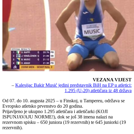
VEZANA VIJEST
–
Kalesijac Bakir Musić jedini predstavnik BiH na EP u atletici:
1.295 (U-20) atletičara iz 48 država
Od 07. do 10. augusta 2025 – u Finskoj, u Tampereu, održava se
Evropsko atletsko prvenstvo do 20 godina.
Prijavljeno je ukupno 1.295 atletičara i atletičarki (KOJI
ISPUNJAVAJU NORME!), dok se još 38 imena nalazi na
rezervnom spisku – 650 juniora (19 rezervnih) te 645 juniorki (19
rezervnih).