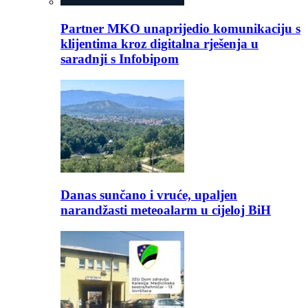
Partner MKO unaprijedio komunikaciju s
klijentima kroz digitalna rješenja u
saradnji s Infobipom
Danas sunčano i vruće, upaljen
narandžasti meteoalarm u cijeloj BiH