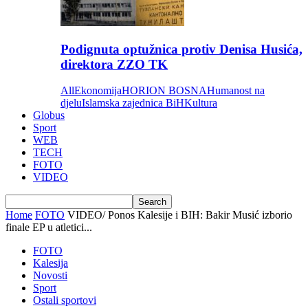
Podignuta optužnica protiv Denisa Husića,
direktora ZZO TK
All
Ekonomija
HORION BOSNA
Humanost na
djelu
Islamska zajednica BiH
Kultura
Globus
Sport
WEB
TECH
FOTO
VIDEO
Home
FOTO
VIDEO/ Ponos Kalesije i BIH: Bakir Musić izborio
finale EP u atletici...
FOTO
Kalesija
Novosti
Sport
Ostali sportovi