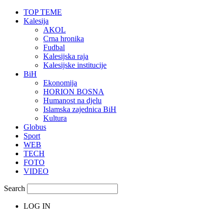
TOP TEME
Kalesija
AKOL
Crna hronika
Fudbal
Kalesijska raja
Kalesijske institucije
BiH
Ekonomija
HORION BOSNA
Humanost na djelu
Islamska zajednica BiH
Kultura
Globus
Sport
WEB
TECH
FOTO
VIDEO
Search
LOG IN