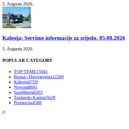
5. Augusta 2026.
Kalesija: Servisne informacije za srijedu, 05.08.2026
5. Augusta 2026.
POPULAR CATEGORY
TOP TEME
15041
Bosna i Hercegovina
12269
Kalesija
9729
Novosti
8691
Saopštenja
6203
Tuzlanski Kanton
5628
Promocija
4588
©