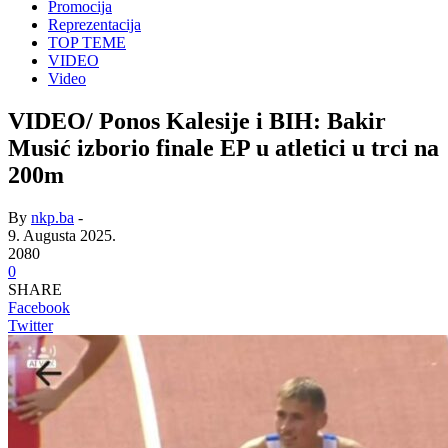
Promocija
Reprezentacija
TOP TEME
VIDEO
Video
VIDEO/ Ponos Kalesije i BIH: Bakir
Musić izborio finale EP u atletici u trci na
200m
By
nkp.ba
-
9. Augusta 2025.
2080
0
SHARE
Facebook
Twitter