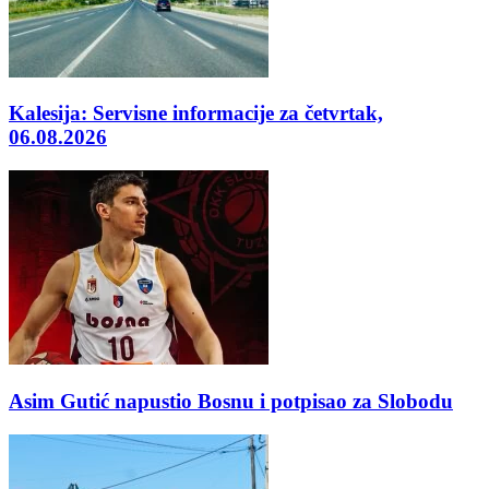
Kalesija: Servisne informacije za četvrtak,
06.08.2026
Asim Gutić napustio Bosnu i potpisao za Slobodu