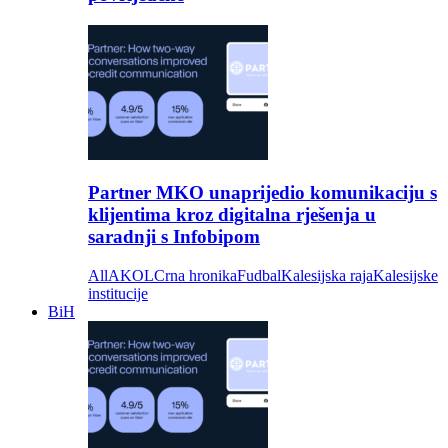
Partner MKO unaprijedio komunikaciju s
klijentima kroz digitalna rješenja u
saradnji s Infobipom
All
AKOL
Crna hronika
Fudbal
Kalesijska raja
Kalesijske
institucije
BiH