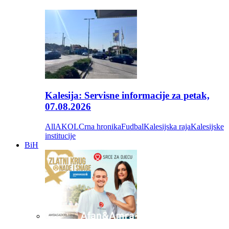
Kalesija: Servisne informacije za petak,
07.08.2026
All
AKOL
Crna hronika
Fudbal
Kalesijska raja
Kalesijske
institucije
BiH