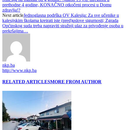
prethodne 4 godine, KONAČNO otkočeni procesi u Domu
zdravlja!?
Next article
Jednoglasna podrška OV Kalesija: Za sve učenike u
kalesijskim školama kreirati iste (pred)uslove sigurnosti; Zgrada
Općinskog suda treba napraviti stražnji ulaz za privođenje osoba u
prekršajima…
nkp.ba
http://www.nkp.ba
RELATED ARTICLES
MORE FROM AUTHOR