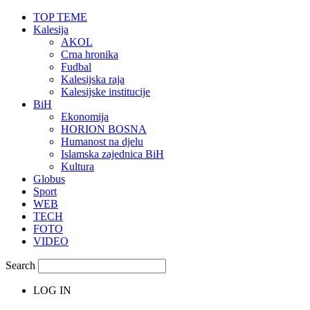
TOP TEME
Kalesija
AKOL
Crna hronika
Fudbal
Kalesijska raja
Kalesijske institucije
BiH
Ekonomija
HORION BOSNA
Humanost na djelu
Islamska zajednica BiH
Kultura
Globus
Sport
WEB
TECH
FOTO
VIDEO
Search
LOG IN