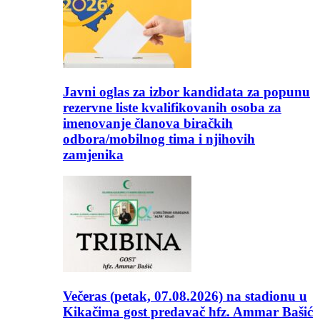
Javni oglas za izbor kandidata za popunu
rezervne liste kvalifikovanih osoba za
imenovanje članova biračkih
odbora/mobilnog tima i njihovih
zamjenika
Večeras (petak, 07.08.2026) na stadionu u
Kikačima gost predavač hfz. Ammar Bašić