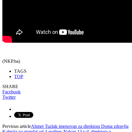
(NKP.ba)
TAGS
TOP
SHARE
Facebook
Twitter
Previous article
Ahmet Tuzlak imenovan za direktora Doma zdravlja
Kalesija na mandat od 4 godine: Nakon 13 v.d. direktora u