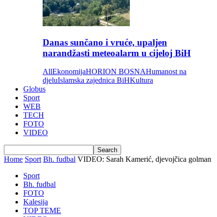
Danas sunčano i vruće, upaljen
narandžasti meteoalarm u cijeloj BiH
All
Ekonomija
HORION BOSNA
Humanost na
djelu
Islamska zajednica BiH
Kultura
Globus
Sport
WEB
TECH
FOTO
VIDEO
Home
Sport
Bh. fudbal
VIDEO: Sarah Kamerić, djevojčica golman
Sport
Bh. fudbal
FOTO
Kalesija
TOP TEME