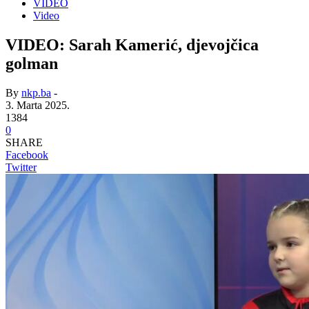
VIDEO
Video
VIDEO: Sarah Kamerić, djevojčica
golman
By
nkp.ba
-
3. Marta 2025.
1384
0
SHARE
Facebook
Twitter