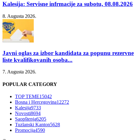
Kalesija: Servisne infrmacije za subotu, 08.08.2026
8. Augusta 2026.
Javni oglas za izbor kandidata za popunu rezervne
liste kvalifikovanih osoba...
7. Augusta 2026.
POPULAR CATEGORY
TOP TEME
15042
Bosna i Hercegovina
12272
Kalesija
9733
Novosti
8694
Saopštenja
6205
Tuzlanski Kanton
5628
Promocija
4590