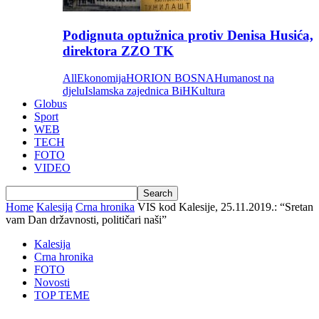
Podignuta optužnica protiv Denisa Husića,
direktora ZZO TK
All
Ekonomija
HORION BOSNA
Humanost na
djelu
Islamska zajednica BiH
Kultura
Globus
Sport
WEB
TECH
FOTO
VIDEO
Home
Kalesija
Crna hronika
VIS kod Kalesije, 25.11.2019.: “Sretan
vam Dan državnosti, političari naši”
Kalesija
Crna hronika
FOTO
Novosti
TOP TEME