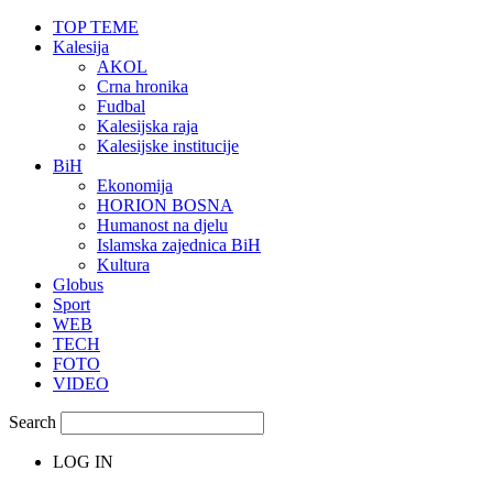
TOP TEME
Kalesija
AKOL
Crna hronika
Fudbal
Kalesijska raja
Kalesijske institucije
BiH
Ekonomija
HORION BOSNA
Humanost na djelu
Islamska zajednica BiH
Kultura
Globus
Sport
WEB
TECH
FOTO
VIDEO
Search
LOG IN