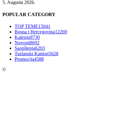
5. Augusta 2026.
POPULAR CATEGORY
TOP TEME
15041
Bosna i Hercegovina
12269
Kalesija
9730
Novosti
8692
Saopštenja
6203
Tuzlanski Kanton
5628
Promocija
4588
©