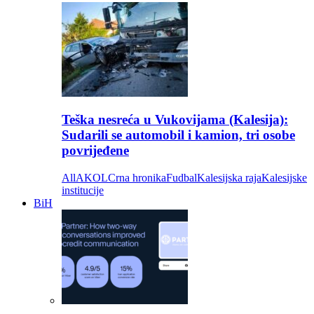
Teška nesreća u Vukovijama (Kalesija):
Sudarili se automobil i kamion, tri osobe
povrijeđene
All
AKOL
Crna hronika
Fudbal
Kalesijska raja
Kalesijske
institucije
BiH