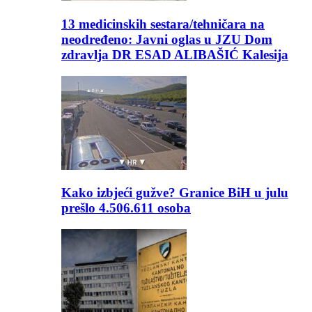
13 medicinskih sestara/tehničara na
neodređeno: Javni oglas u JZU Dom
zdravlja DR ESAD ALIBAŠIĆ Kalesija
Kako izbjeći gužve? Granice BiH u julu
prešlo 4.506.611 osoba