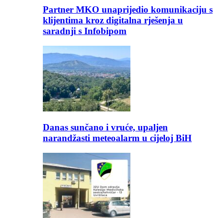
Partner MKO unaprijedio komunikaciju s
klijentima kroz digitalna rješenja u
saradnji s Infobipom
Danas sunčano i vruće, upaljen
narandžasti meteoalarm u cijeloj BiH