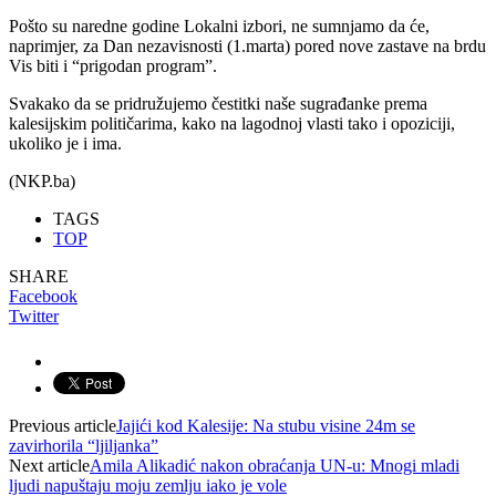
Pošto su naredne godine Lokalni izbori, ne sumnjamo da će,
naprimjer, za Dan nezavisnosti (1.marta) pored nove zastave na brdu
Vis biti i “prigodan program”.
Svakako da se pridružujemo čestitki naše sugrađanke prema
kalesijskim političarima, kako na lagodnoj vlasti tako i opoziciji,
ukoliko je i ima.
(NKP.ba)
TAGS
TOP
SHARE
Facebook
Twitter
Previous article
Jajići kod Kalesije: Na stubu visine 24m se
zavirhorila “ljiljanka”
Next article
Amila Alikadić nakon obraćanja UN-u: Mnogi mladi
ljudi napuštaju moju zemlju iako je vole