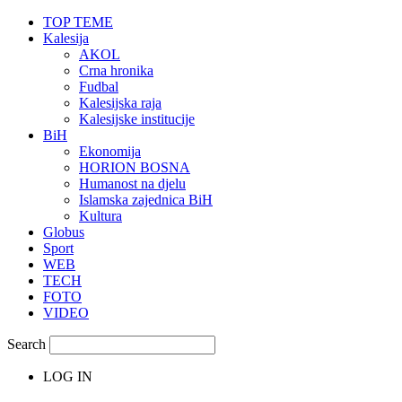
TOP TEME
Kalesija
AKOL
Crna hronika
Fudbal
Kalesijska raja
Kalesijske institucije
BiH
Ekonomija
HORION BOSNA
Humanost na djelu
Islamska zajednica BiH
Kultura
Globus
Sport
WEB
TECH
FOTO
VIDEO
Search
LOG IN