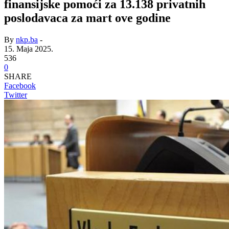
finansijske pomoći za 13.138 privatnih
poslodavaca za mart ove godine
By
nkp.ba
-
15. Maja 2025.
536
0
SHARE
Facebook
Twitter