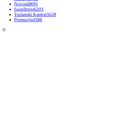
Novosti
8691
Saopštenja
6203
Tuzlanski Kanton
5628
Promocija
4588
©