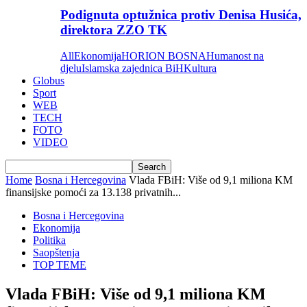
Podignuta optužnica protiv Denisa Husića,
direktora ZZO TK
All
Ekonomija
HORION BOSNA
Humanost na
djelu
Islamska zajednica BiH
Kultura
Globus
Sport
WEB
TECH
FOTO
VIDEO
Home
Bosna i Hercegovina
Vlada FBiH: Više od 9,1 miliona KM
finansijske pomoći za 13.138 privatnih...
Bosna i Hercegovina
Ekonomija
Politika
Saopštenja
TOP TEME
Vlada FBiH: Više od 9,1 miliona KM