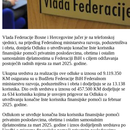
Vlada Federacije Bosne i Hercegovine jučer je na telefonskoj
sjednici, na prijedlog Federalnog ministarstva razvoja, poduzetništva
i obrta, donijela Odluku o utvrđivanju konačne liste korisnika
finansijske pomoći privatnim poslodavcima, obrtima i ostalim
samostalnim djelatnostima u Federaciji BiH s ciljem održavanja
postojećih radnih mjesta za mart 2025. godine.
Ukupna sredstva za realizaciju ove odluke u iznosu od 9.119.350
KM osigurana su u Budžetu Federacije BiH Federalnom
ministarstvu razvoja, poduzetništva i obrta i dodjeljuju se za 13.138
korisnika. Dio ovih sredstva u iznosu od 457.500 KM dodjeljuje se
za 634 korisnika kojima je usvojen prigovor na Odluku o
utvrđivanju konačne liste korisnika finansijske pomoći za februar
2025. godine.
Odlukom se utvrđuje konačna lista korisnika finansijske pomoći
privatnim poslodavcima, obrtima i ostalim samostalnim
djelatnostima za mart 2025. godine i iznos dodijeljenih sredstava po