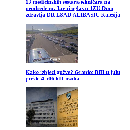
13 medicinskih sestara/tehničara na
neodređeno: Javni oglas u JZU Dom
zdravlja DR ESAD ALIBAŠIĆ Kalesija
Kako izbjeći gužve? Granice BiH u julu
prešlo 4.506.611 osoba