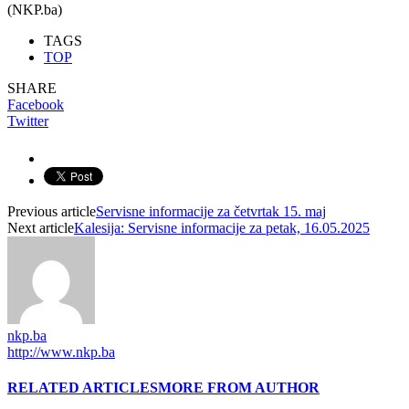
(NKP.ba)
TAGS
TOP
SHARE
Facebook
Twitter
Previous article
Servisne informacije za četvrtak 15. maj
Next article
Kalesija: Servisne informacije za petak, 16.05.2025
nkp.ba
http://www.nkp.ba
RELATED ARTICLES
MORE FROM AUTHOR