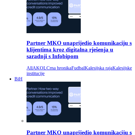
Partner MKO unaprijedio komunikaciju s
klijentima kroz digitalna rješenja u
saradnji s Infobipom
All
AKOL
Crna hronika
Fudbal
Kalesijska raja
Kalesijske
institucije
BiH
Partner MKO unaprijedio komunikaciju s