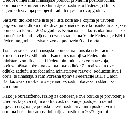
Uredbi o mjerama finansijske pomoći privatnim poslodavcima,
obrtima i ostalim samostalnim djelatnostima u Federaciji BiH s
ciljem održavanja postojećih radnih mjesta u ovoj godini.
Sastavni dio konačne liste je i lista korisnika kojima je usvojen
prigovor na Odluku o utvrđivanju konačne liste korisnika finansijske
pomoći za februar 2025. godine. Konačna lista korisnika finansijske
pomoći će biti objavljena na web stranicama Vlade Federacije BiH i
Federalnog ministarstva razvoja, poduzetništva i obrta.
Transfer sredstava finansijske pomoći na transakcijske račune
korisnika će izvršiti Union Banka u saradnji sa Federalnim
ministarstvom finansija i Federalnim ministarstvom razvoja,
poduzetništva i obrta na osnovu ove odluke.Za realizaciju ove
odluke zadužuju se federalna ministarstva razvoja, poduzetništva i
obrta, te finansija, zatim Porezna uprava Federacije BiH i Union
Banka, svako u okviru svoje nadležnosti i obaveza u skladu sa
Uredbom.
Kako je obrazloženo, razlog za donošenje ove odluke je provođenje
Uredbe, koja za cilj ima održivost, očuvanje postojećih radnih
mjesta i osiguranje podrške likvidnosti privatnim poslodavcima,
obrtima i ostalim samostalnim djelatnostima u 2025. godini.