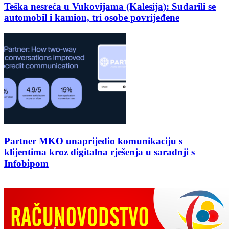
Teška nesreća u Vukovijama (Kalesija): Sudarili se
automobil i kamion, tri osobe povrijeđene
Partner MKO unaprijedio komunikaciju s
klijentima kroz digitalna rješenja u saradnji s
Infobipom