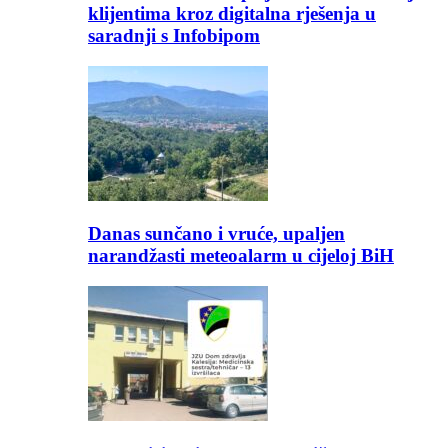
klijentima kroz digitalna rješenja u
saradnji s Infobipom
Danas sunčano i vruće, upaljen
narandžasti meteoalarm u cijeloj BiH