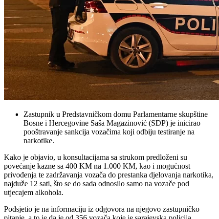
Zastupnik u Predstavničkom domu Parlamentarne skupštine
Bosne i Hercegovine Saša Magazinović (SDP) je inicirao
pooštravanje sankcija vozačima koji odbiju testiranje na
narkotike.
Kako je objavio, u konsultacijama sa strukom predloženi su
povećanje kazne sa 400 KM na 1.000 KM, kao i mogućnost
privođenja te zadržavanja vozača do prestanka djelovanja narkotika,
najduže 12 sati, što se do sada odnosilo samo na vozače pod
utjecajem alkohola.
Podsjetio je na informaciju iz odgovora na njegovo zastupničko
pitanje, a to je da je od 356 vozača koje je sarajevska policija