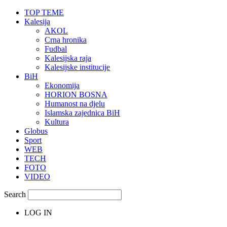
TOP TEME
Kalesija
AKOL
Crna hronika
Fudbal
Kalesijska raja
Kalesijske institucije
BiH
Ekonomija
HORION BOSNA
Humanost na djelu
Islamska zajednica BiH
Kultura
Globus
Sport
WEB
TECH
FOTO
VIDEO
Search
LOG IN