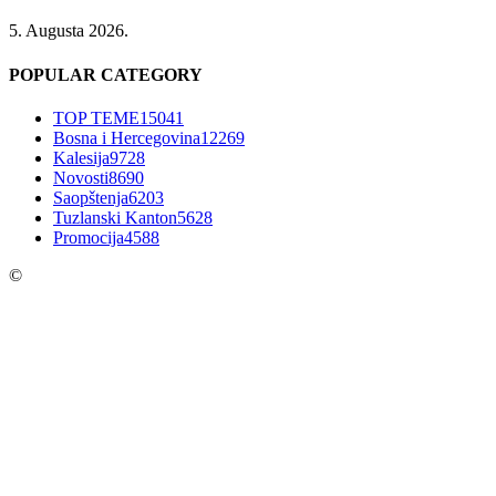
5. Augusta 2026.
POPULAR CATEGORY
TOP TEME
15041
Bosna i Hercegovina
12269
Kalesija
9728
Novosti
8690
Saopštenja
6203
Tuzlanski Kanton
5628
Promocija
4588
©