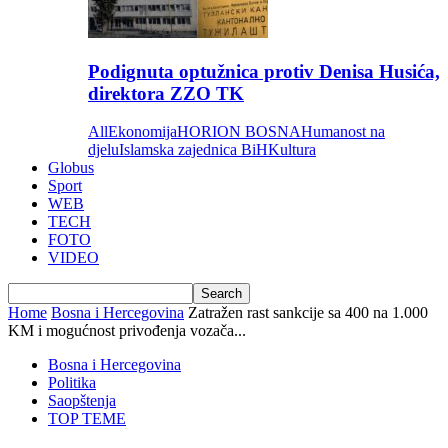
Podignuta optužnica protiv Denisa Husića,
direktora ZZO TK
All
Ekonomija
HORION BOSNA
Humanost na
djelu
Islamska zajednica BiH
Kultura
Globus
Sport
WEB
TECH
FOTO
VIDEO
Home
Bosna i Hercegovina
Zatražen rast sankcije sa 400 na 1.000
KM i mogućnost privođenja vozača...
Bosna i Hercegovina
Politika
Saopštenja
TOP TEME