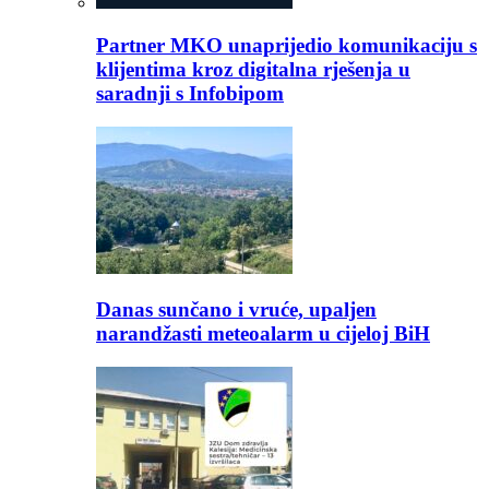
Partner MKO unaprijedio komunikaciju s
klijentima kroz digitalna rješenja u
saradnji s Infobipom
Danas sunčano i vruće, upaljen
narandžasti meteoalarm u cijeloj BiH