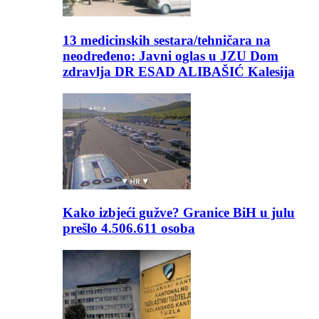
13 medicinskih sestara/tehničara na
neodređeno: Javni oglas u JZU Dom
zdravlja DR ESAD ALIBAŠIĆ Kalesija
Kako izbjeći gužve? Granice BiH u julu
prešlo 4.506.611 osoba