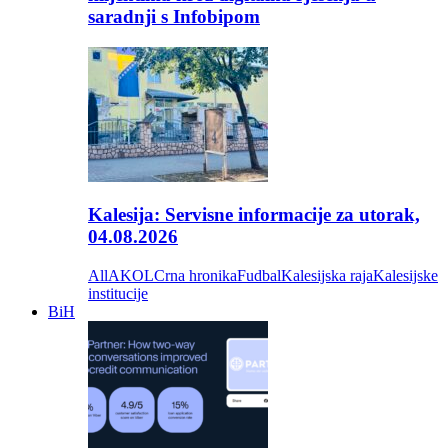
saradnji s Infobipom
Kalesija: Servisne informacije za utorak,
04.08.2026
All
AKOL
Crna hronika
Fudbal
Kalesijska raja
Kalesijske
institucije
BiH