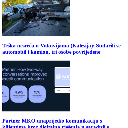
Teška nesreća u Vukovijama (Kalesija): Sudarili se
automobil i kamion, tri osobe povrijeđene
Partner MKO unaprijedio komunikaciju s
klijentima kroz digitalna rješenja u saradnji s