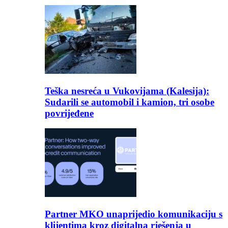
Teška nesreća u Vukovijama (Kalesija):
Sudarili se automobil i kamion, tri osobe
povrijeđene
Partner MKO unaprijedio komunikaciju s
klijentima kroz digitalna rješenja u