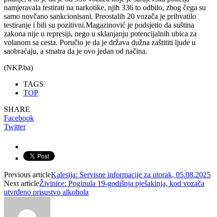
namjeravala testirati na narkotike, njih 336 to odbilo, zbog čega su
samo novčano sankcionisani. Preostalih 20 vozača je prihvatilo
testiranje i bili su pozitivni.Magazinović je podsjetio da suština
zakona nije u represiji, nego u sklanjanju potencijalnih ubica za
volanom sa cesta. Poručio je da je država dužna zaštititi ljude u
saobraćaju, a smatra da je ovo jedan od načina.
(NKP.ba)
TAGS
TOP
SHARE
Facebook
Twitter
Previous article
Kalesija: Servisne informacije za utorak, 05.08.2025
Next article
Živinice: Poginula 19-godišnja pješakinja, kod vozača
utvrđeno prisustvo alkohola