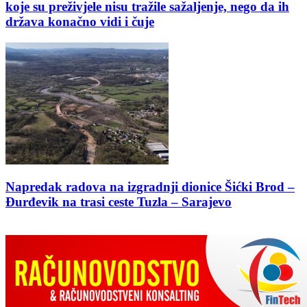
koje su preživjele nisu tražile sažaljenje, nego da ih
država konačno vidi i čuje
Napredak radova na izgradnji dionice Šićki Brod –
Đurđevik na trasi ceste Tuzla – Sarajevo