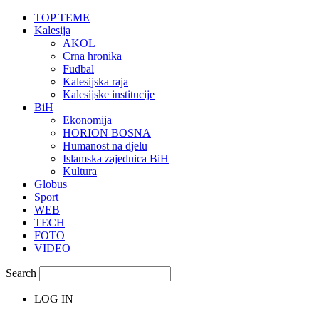
TOP TEME
Kalesija
AKOL
Crna hronika
Fudbal
Kalesijska raja
Kalesijske institucije
BiH
Ekonomija
HORION BOSNA
Humanost na djelu
Islamska zajednica BiH
Kultura
Globus
Sport
WEB
TECH
FOTO
VIDEO
Search
LOG IN