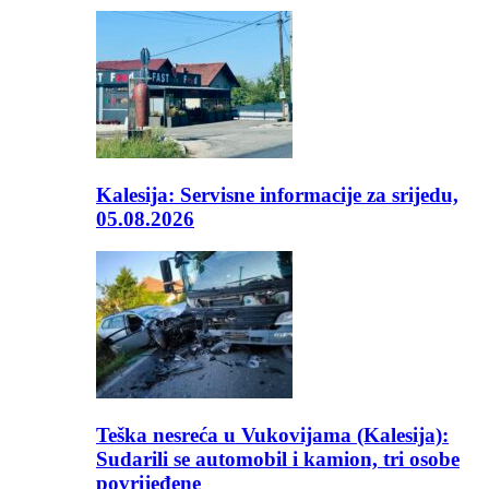
Kalesija: Servisne informacije za srijedu,
05.08.2026
Teška nesreća u Vukovijama (Kalesija):
Sudarili se automobil i kamion, tri osobe
povrijeđene