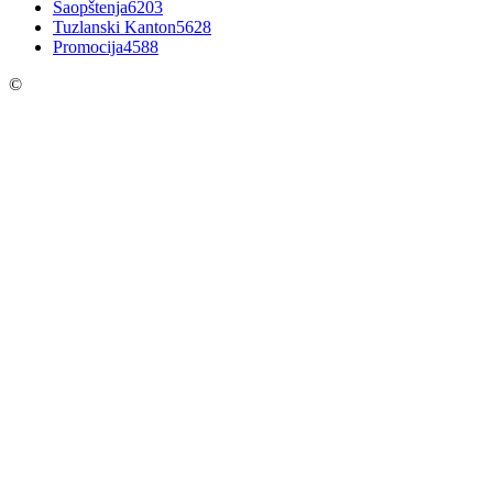
Saopštenja
6203
Tuzlanski Kanton
5628
Promocija
4588
©