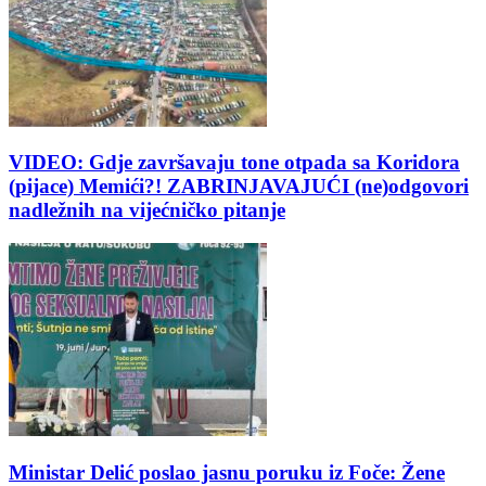
VIDEO: Gdje završavaju tone otpada sa Koridora
(pijace) Memići?! ZABRINJAVAJUĆI (ne)odgovori
nadležnih na vijećničko pitanje
Ministar Delić poslao jasnu poruku iz Foče: Žene