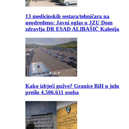
13 medicinskih sestara/tehničara na
neodređeno: Javni oglas u JZU Dom
zdravlja DR ESAD ALIBAŠIĆ Kalesija
Kako izbjeći gužve? Granice BiH u julu
prešlo 4.506.611 osoba