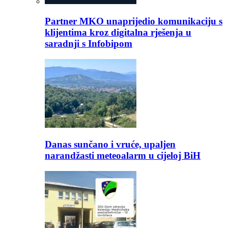
Partner MKO unaprijedio komunikaciju s
klijentima kroz digitalna rješenja u
saradnji s Infobipom
Danas sunčano i vruće, upaljen
narandžasti meteoalarm u cijeloj BiH