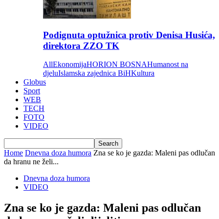
Podignuta optužnica protiv Denisa Husića,
direktora ZZO TK
All
Ekonomija
HORION BOSNA
Humanost na
djelu
Islamska zajednica BiH
Kultura
Globus
Sport
WEB
TECH
FOTO
VIDEO
Home
Dnevna doza humora
Zna se ko je gazda: Maleni pas odlučan
da hranu ne želi...
Dnevna doza humora
VIDEO
Zna se ko je gazda: Maleni pas odlučan