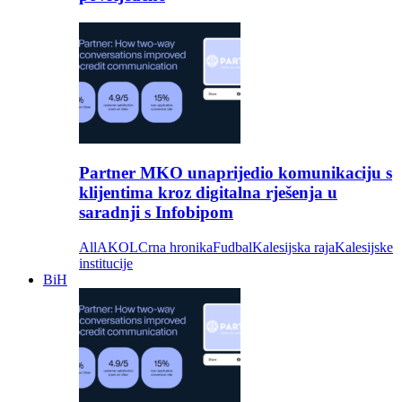
Partner MKO unaprijedio komunikaciju s
klijentima kroz digitalna rješenja u
saradnji s Infobipom
All
AKOL
Crna hronika
Fudbal
Kalesijska raja
Kalesijske
institucije
BiH