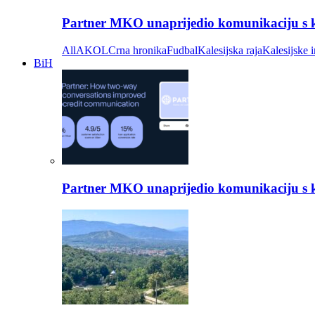
Partner MKO unaprijedio komunikaciju s kli
All
AKOL
Crna hronika
Fudbal
Kalesijska raja
Kalesijske i
BiH
Partner MKO unaprijedio komunikaciju s kli