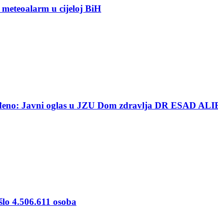
 meteoalarm u cijeloj BiH
ređeno: Javni oglas u JZU Dom zdravlja DR ESAD ALI
šlo 4.506.611 osoba