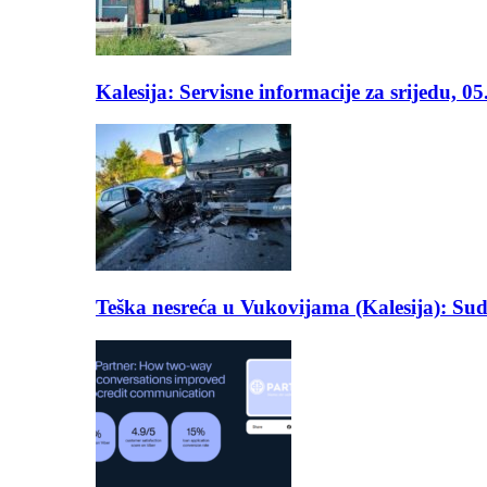
Kalesija: Servisne informacije za srijedu, 0
Teška nesreća u Vukovijama (Kalesija): Suda