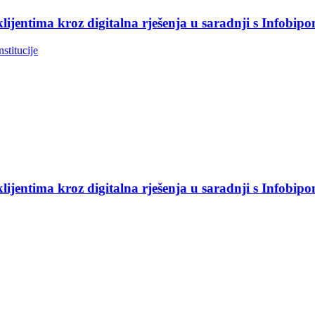
jentima kroz digitalna rješenja u saradnji s Infobip
nstitucije
jentima kroz digitalna rješenja u saradnji s Infobip