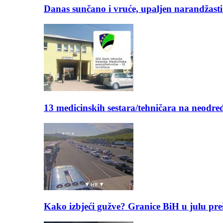
Danas sunčano i vruće, upaljen narandžasti
13 medicinskih sestara/tehničara na neod
Kako izbjeći gužve? Granice BiH u julu pre