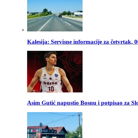
Kalesija: Servisne informacije za četvrtak, 
Asim Gutić napustio Bosnu i potpisao za S