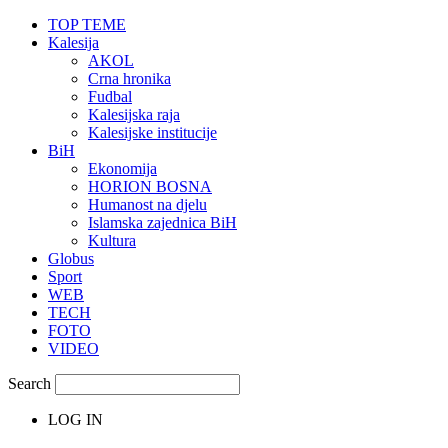
TOP TEME
Kalesija
AKOL
Crna hronika
Fudbal
Kalesijska raja
Kalesijske institucije
BiH
Ekonomija
HORION BOSNA
Humanost na djelu
Islamska zajednica BiH
Kultura
Globus
Sport
WEB
TECH
FOTO
VIDEO
Search
LOG IN