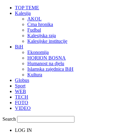
TOP TEME
Kalesija
AKOL
Crna hronika
Fudbal
Kalesijska raja
Kalesijske institucije
BiH
Ekonomija
HORION BOSNA
Humanost na djelu
Islamska zajednica BiH
Kultura
Globus
Sport
WEB
TECH
FOTO
VIDEO
Search
LOG IN