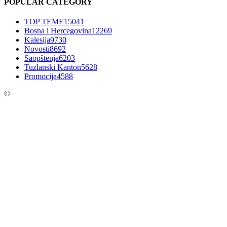
POPULAR CATEGORY
TOP TEME
15041
Bosna i Hercegovina
12269
Kalesija
9730
Novosti
8692
Saopštenja
6203
Tuzlanski Kanton
5628
Promocija
4588
©