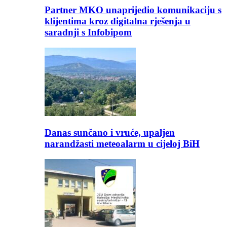
Partner MKO unaprijedio komunikaciju s
klijentima kroz digitalna rješenja u
saradnji s Infobipom
Danas sunčano i vruće, upaljen
narandžasti meteoalarm u cijeloj BiH