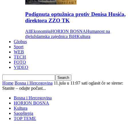
Podignuta optužnica protiv Denisa Husića,
direktora ZZO TK
All
Ekonomija
HORION BOSNA
Humanost na
djelu
Islamska zajednica BiH
Kultura
Globus
Sport
WEB
TECH
FOTO
VIDEO
Home
Bosna i Hercegovina
11.jula u 11:07 sati oglasit će se sirene:
Stanite – odajte počast...
Bosna i Hercegovina
HORION BOSNA
Kultura
Saopštenja
TOP TEME