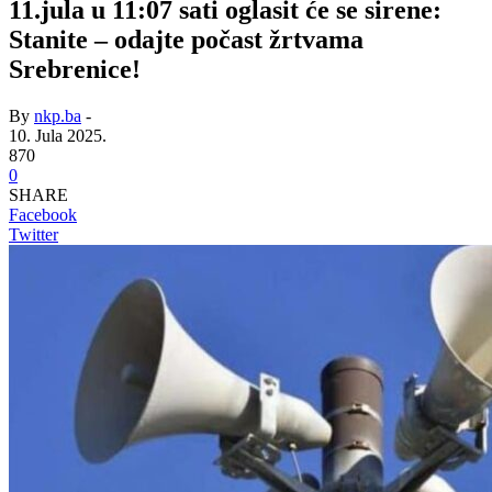
11.jula u 11:07 sati oglasit će se sirene:
Stanite – odajte počast žrtvama
Srebrenice!
By
nkp.ba
-
10. Jula 2025.
870
0
SHARE
Facebook
Twitter