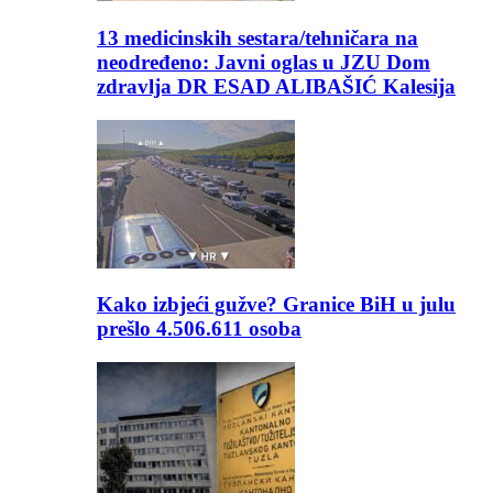
13 medicinskih sestara/tehničara na
neodređeno: Javni oglas u JZU Dom
zdravlja DR ESAD ALIBAŠIĆ Kalesija
Kako izbjeći gužve? Granice BiH u julu
prešlo 4.506.611 osoba