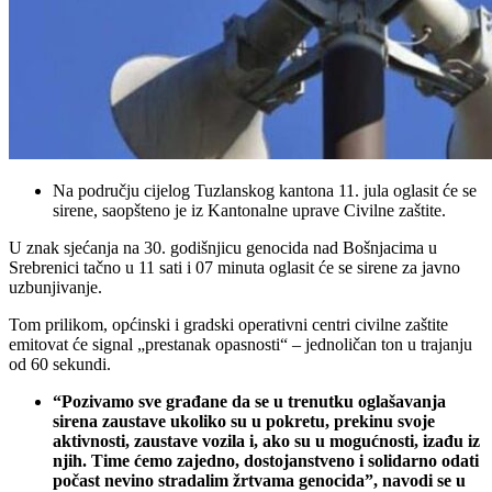
Na području cijelog Tuzlanskog kantona 11. jula oglasit će se
sirene, saopšteno je iz Kantonalne uprave Civilne zaštite.
U znak sjećanja na 30. godišnjicu genocida nad Bošnjacima u
Srebrenici tačno u 11 sati i 07 minuta oglasit će se sirene za javno
uzbunjivanje.
Tom prilikom, općinski i gradski operativni centri civilne zaštite
emitovat će signal „prestanak opasnosti“ – jednoličan ton u trajanju
od 60 sekundi.
“Pozivamo sve građane da se u trenutku oglašavanja
sirena zaustave ukoliko su u pokretu, prekinu svoje
aktivnosti, zaustave vozila i, ako su u mogućnosti, izađu iz
njih. Time ćemo zajedno, dostojanstveno i solidarno odati
počast nevino stradalim žrtvama genocida”, navodi se u