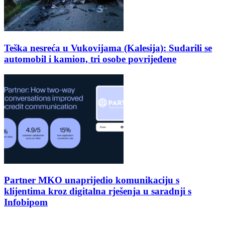
Teška nesreća u Vukovijama (Kalesija): Sudarili se
automobil i kamion, tri osobe povrijeđene
Partner MKO unaprijedio komunikaciju s
klijentima kroz digitalna rješenja u saradnji s
Infobipom