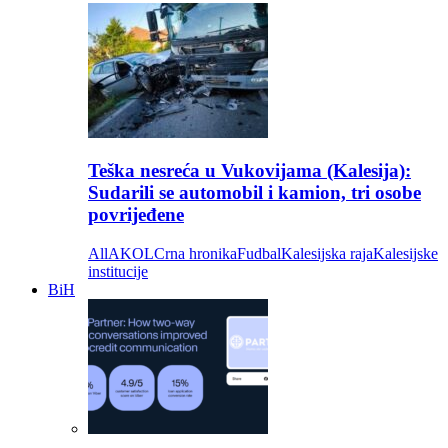
Teška nesreća u Vukovijama (Kalesija):
Sudarili se automobil i kamion, tri osobe
povrijeđene
All
AKOL
Crna hronika
Fudbal
Kalesijska raja
Kalesijske
institucije
BiH