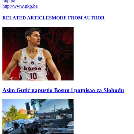
nkp.ba
http://www.nkp.ba
RELATED ARTICLES
MORE FROM AUTHOR
Asim Gutić napustio Bosnu i potpisao za Slobodu