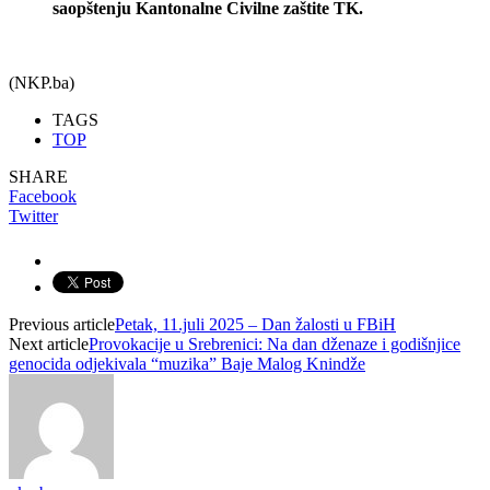
saopštenju Kantonalne Civilne zaštite TK.
(NKP.ba)
TAGS
TOP
SHARE
Facebook
Twitter
Previous article
Petak, 11.juli 2025 – Dan žalosti u FBiH
Next article
Provokacije u Srebrenici: Na dan dženaze i godišnjice
genocida odjekivala “muzika” Baje Malog Knindže